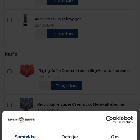
Tilføj til kurv
AeroPress Rejsebrygger
227,00 DKK
Tilføj til kurv
Kaffe
Rigtig Kaffe Crema Intenso 6kg Hele kaffebønner
999,00 DKK
Tilføj til kurv
Rigtig Kaffe Super Crema 6kg Hele kaffebønner
1.199,00 DKK
Tilføj til kurv
Samtykke
Detaljer
Om
Rigtig Kaffe Organic Mixpakke 4 Varianter