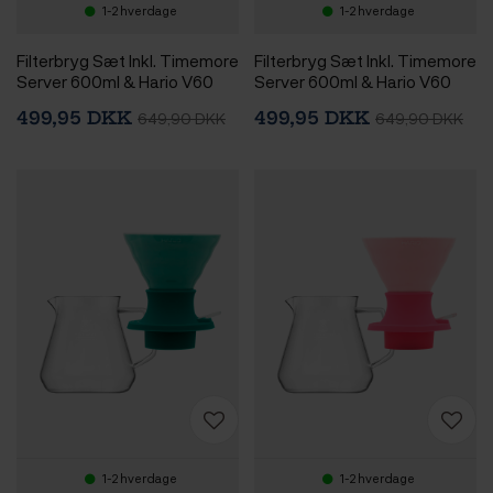
1-2 hverdage
1-2 hverdage
Filterbryg Sæt Inkl. Timemore
Filterbryg Sæt Inkl. Timemore
Server 600ml & Hario V60
Server 600ml & Hario V60
Immersion Switch Dripper
Immersion Switch Dripper
499,95 DKK
499,95 DKK
649,90 DKK
649,90 DKK
Keramik 2 Kop. Sort & 100
Keramik 2 Kop. Jasmin Hvid &
stk. Filtre
100 stk. Filtre
1-2 hverdage
1-2 hverdage