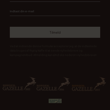
Ved at indsende denne formular accepterer jeg, at de indtastede
data bruges af Rigtig Kaffe til at sende nyhedsbreve og
kampagnetilbud. Afmelding kan altid ske nederst i nyhedsbrevet.