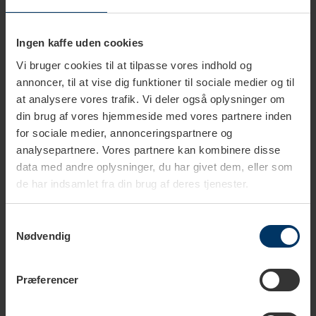
799,95 DKK
Tilføj til kurv
Ingen kaffe uden cookies
Vi bruger cookies til at tilpasse vores indhold og
Rigtig Kaffe Verdens Kaffe - 9x400g
annoncer, til at vise dig funktioner til sociale medier og til
899,95 DKK
at analysere vores trafik. Vi deler også oplysninger om
Tilføj til kurv
din brug af vores hjemmeside med vores partnere inden
for sociale medier, annonceringspartnere og
Rigtig Kaffe Mixpakke 2,1kg Hele kaffebønner
analysepartnere. Vores partnere kan kombinere disse
599,95 DKK
data med andre oplysninger, du har givet dem, eller som
Tilføj til kurv
de har indsamlet fra din brug af deres tjenester.
Samtykkevalg
Rigtig Kaffe Mixpakke 2,2kg Hele kaffebønner
Nødvendig
499,95 DKK
Tilføj til kurv
Præferencer
Rigtig Kaffe Mixpakke 2,5kg Hele kaffebønner
649,95 DKK