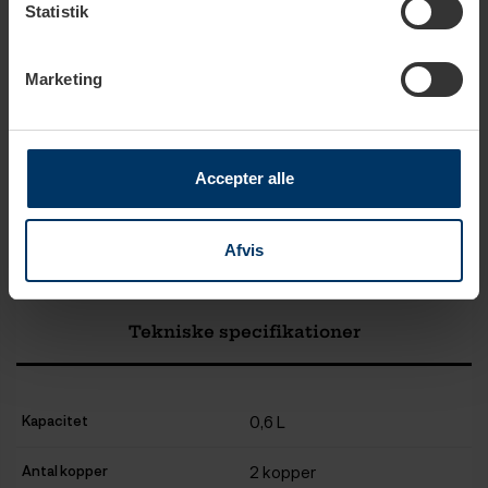
Statistik
Tilføj til kurv
Marketing
Rigtig Kaffe Mixpakke 5,2kg Hele kaffebønner
1.099,00 DKK
Tilføj til kurv
Accepter alle
Afvis
Tekniske specifikationer
Kapacitet
0,6 L
Antal kopper
2 kopper