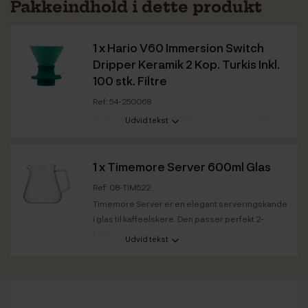
Pakkeindhold i dette produkt
1 x
Hario V60 Immersion Switch
Dripper Keramik 2 Kop. Turkis Inkl.
100 stk. Filtre
Ref: 54-250068
Hario Immersion Switch Dripper er en ny måde at
Udvid tekst
nyde pour over kaffe på med maksimal kontrol.
Farve
Turkis
1 x
Timemore Server 600ml Glas
Ref: 08-TIM522
Timemore Server er en elegant serveringskande
i glas til kaffeelskere. Den passer perfekt 2-
kops...
Udvid tekst
Kapacitet
0,6 L