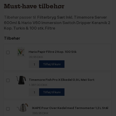
Must-have tilbehør
Tilbehør passer til
Filterbryg Sæt Inkl. Timemore Server
600ml & Hario V60 Immersion Switch Dripper Keramik 2
Kop. Turkis & 100 stk. Filtre
Tilbehør
Hario Papir Filtre 2 Kop. 100 Stk
39,95 DKK
Tilføj til kurv
Timemore Fish Pro X Elkedel 0,9 L Mat Sort
1.387,00 DKK
Tilføj til kurv
IKAPE Pour Over Kedel med Termometer 1,2 L Stål
399,95 DKK