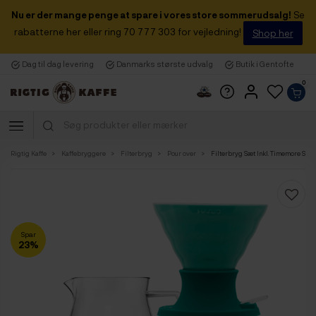
Nu er der mange penge at spare i vores store sommerudsalg!
Se
rabatterne her eller ring 70 777 303 for vejledning!
Shop her
Dag til dag levering
Danmarks største udvalg
Butik i Gentofte
0
Rigtig Kaffe
Kaffebryggere
Filterbryg
Pour over
Filterbryg Sæt Inkl. Timemore Serv
Spar
23%