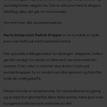
samtidig holder vægten lav. Den er udstyret med et elegant
håndtag i glas, der går i et med kanden.
Serveren kan tåle opvaskemaskine.
Hario Immersion Switch Dripper
er en ny måde at nyde
pour over kaffe på med maksimal kontrol.
Den specielle stålkugle lukker for åbningen i dripperen, hvilket
gør det umuligt for vandet at løbe ned i serveren med det
samme. Efter cirka to minutter skal du blot trykke på
kontaktknappen for at vandet kan løbe igennem og herefter
nyde din yndlingskaffe.
Denne metode er karakteristisk for stempelkande brygning
og er med til at give kaffen dens dybe aroma, mens pour over
byrggemetoden bevarer renheden af den.