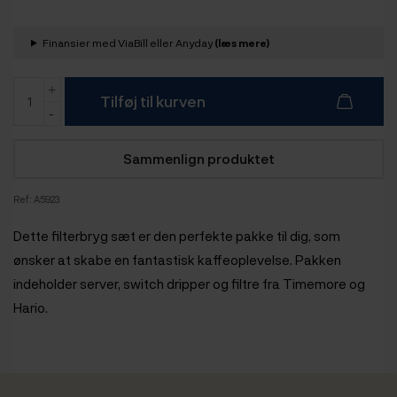
Finansier med ViaBill eller Anyday
(læs mere)
Tilføj til kurven
Sammenlign produktet
Ref:
A5923
Dette filterbryg sæt er den
perfekte pakke til dig, som
ønsker at skabe en fantastisk kaffeoplevelse. Pakken
indeholder server, switch dripper og filtre fra Timemore og
Hario.