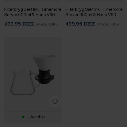
Filterbryg Sæt Inkl. Timemore
Filterbryg Sæt Inkl. Timemore
Server 600ml & Hario V60
Server 600ml & Hario V60
Immersion Switch Dripper
Immersion Switch Dripper
499,95 DKK
499,95 DKK
649,90 DKK
649,90 DKK
Keramik 2 Kop. Turkis & 100
Keramik 2 Kop. Pink & 100
stk. Filtre
stk. Filtre
1-2 hverdage