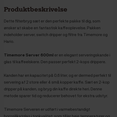
Produktbeskrivelse
Dette filterbryg sæt er den perfekte pakke til dig, som
ønsker at skabe en fantastisk kaffeoplevelse. Pakken
indeholder server, switch dripper og filtre fra Timemore og
Hario.
Timemore Server 600ml
er en elegant serveringskande i
glas til kaffeelskere. Den passer perfekt 2-kops drippere.
Kanden har en kapacitet på 0,6 liter, og er dermed perfekt til
servering af 2 store eller 4 små kopper kaffe. Sæt en 2-kop
dripper på kanden, og bryg din kaffe direkte heri. Denne
metode sparer tid og reducerer behovet for ekstra udstyr.
Timemore Serveren er udført i varmebestandigt
borosilikatglas i topkvalitet, som tåler høje temperaturer og