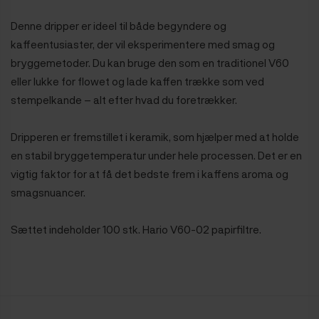
Denne dripper er ideel til både begyndere og
kaffeentusiaster, der vil eksperimentere med smag og
bryggemetoder. Du kan bruge den som en traditionel V60
eller lukke for flowet og lade kaffen trække som ved
stempelkande – alt efter hvad du foretrækker.
Dripperen er fremstillet i keramik, som hjælper med at holde
en stabil bryggetemperatur under hele processen. Det er en
vigtig faktor for at få det bedste frem i kaffens aroma og
smagsnuancer.
Sættet indeholder 100 stk. Hario V60-02 papirfiltre.