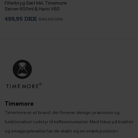
Filterbryg Sæt Inkl. Timemore
Server 600ml & Hario V60
Immersion Switch Dripper
499,95 DKK
649,90 DKK
Keramik 2 Kop. Hvid & 100
stk. Filtre
Timemore
Timemore er et brand, der forener design, præcision og
funktionalitet i udstyr til kaffeentusiaster. Med fokus på kvalitet
og smagsoplevelse har de skabt sig en stærk position i