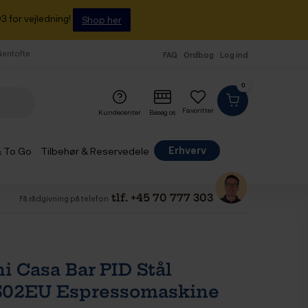
3 for vejledning!
Shop her
 Gentofte
FAQ
Ordbog
Log ind
0
Favoritter
Kundecenter
Besøg os
Erhverv
& To Go
Tilbehør & Reservedele
tlf. +45 70 777 303
Få rådgivning på telefon
i Casa Bar PID Stål
02EU Espressomaskine