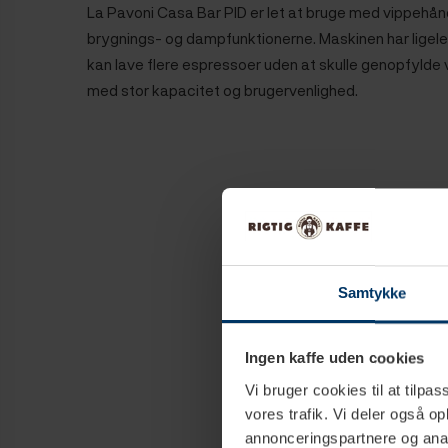
La Pavoni Casa Bar PID er let at bruge med vippehånd
brygnings- og dampfunktionerne. Maskinen har ligeled
kan lave flere espressoer uden at skulle genopfylde
med stor kapacitet og brugervenlighed.
Samtykke
Ingen kaffe uden cookies
Vi bruger cookies til at tilpas
vores trafik. Vi deler også 
annonceringspartnere og anal