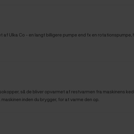
t af Ulka Co - en langt billigere pumpe end fx en rotationspumpe, h
kopper, så de bliver opvarmet af restvarmen fra maskinens kedel. 
 maskinen inden du brygger, for at varme den op.