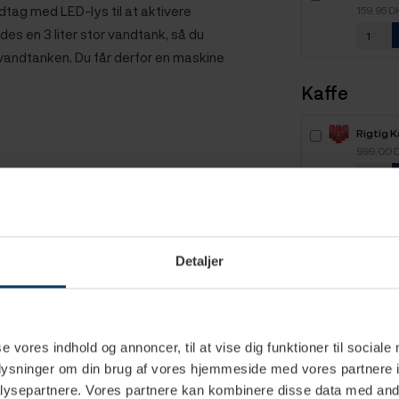
Renseta
tag med LED-lys til at aktivere
159,95 D
es en 3 liter stor vandtank, så du
 vandtanken. Du får derfor en maskine
Kaffe
Rigtig 
Intenso
999,00 
kaffebø
Rigtig K
Mixpakk
799,95 
Detaljer
Rigtig 
2,1kg H
599,95 
se vores indhold og annoncer, til at vise dig funktioner til sociale
oplysninger om din brug af vores hjemmeside med vores partnere i
ysepartnere. Vores partnere kan kombinere disse data med andr