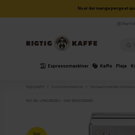
Nu er der mange penge at sp
Dag til 
Espressomaskiner
Kaffe
Pleje
K
Rigtig Kaffe
Espressomaskiner
Semiautomatiske espress
Ref:
28L-LPMCBS02EU
- EAN: 8010072260310
Spar