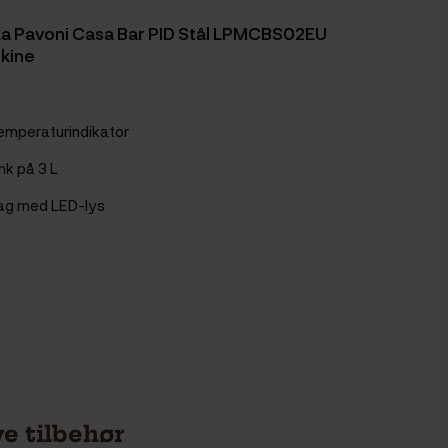
La Pavoni Casa Bar PID Stål LPMCBS02EU
kine
emperaturindikator
nk på 3 L
ag med LED-lys
e tilbehør