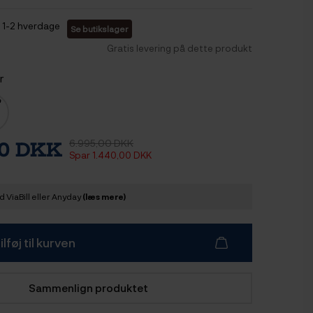
1-2 hverdage
Se butikslager
Gratis levering på dette produkt
r
6.995,00 DKK
00 DKK
Spar 1.440,00 DKK
 ViaBill eller Anyday
(læs mere)
ilføj til kurven
Sammenlign produktet