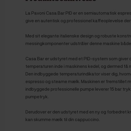
La Pavoni Casa Bar PID er en semiautomatisk espres
give en autentisk og professionel kaffeoplevelse d
Med sit elegante italienske design og robuste konstruk
messingkomponenter udstråler denne maskine både s
Casa Bar er udstyret med et PID-system som
giver 
temperaturen inde i maskinens kedel, og dermed få m
D
en indbyggede temperaturindikator viser dig, hvornå
espresso og steame mælk. Maskinen er fremstillet me
indbyggede professionelle pumpe leverer 15 bar tryk
pumpetryk.
Derudover er den udstyret med en ny og forbedret kra
kan skumme mælk til din cappuccino.