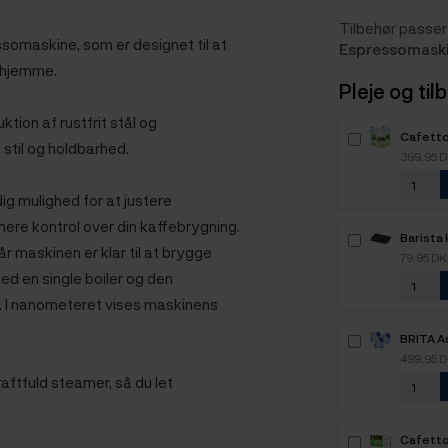
Tilbehør passer 
somaskine, som er designet til at
Espressomask
erhjemme.
Pleje og til
tion af rustfrit stål og
Cafetto
til og holdbarhed.
Organis
399,95 
dig mulighed for at justere
ere kontrol over din kaffebrygning.
Barista
r maskinen er klar til at brygge
Sort
79,95 D
d en single boiler og den
. I nanometeret vises maskinens
BRITA A
Kalkfilt
499,95 
ftfuld steamer, så du let
Cafetto