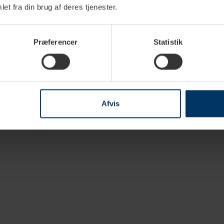
Rigtig 
et fra din brug af deres tjenester.
2,5kg H
649,95 
Præferencer
Statistik
e specifikationer
Download
Afvis