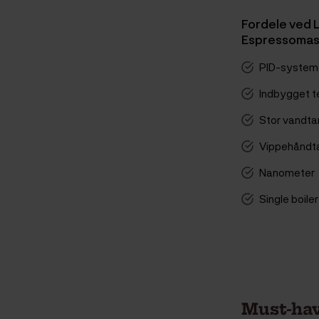
Fordele ved 
Espressomas
PID-system
Indbygget t
Stor vandta
Vippehåndt
Nanometer
Single boiler
Must-hav