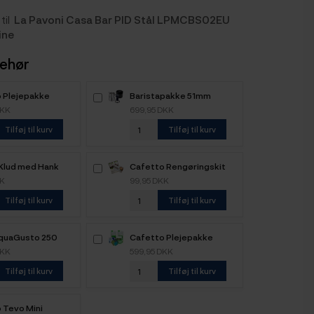
til
La Pavoni Casa Bar PID Stål LPMCBS02EU
ine
behør
 Plejepakke
Baristapakke 51mm
k
DKK
699,95 DKK
Tilføj til kurv
Tilføj til kurv
 Klud med Hank
Cafetto Rengøringskit
Organisk
KK
99,95 DKK
Tilføj til kurv
Tilføj til kurv
quaGusto 250
Cafetto Plejepakke
er
Organisk - Stor
DKK
599,95 DKK
Tilføj til kurv
Tilføj til kurv
 Tevo Mini