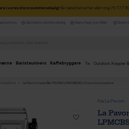
are i vores store sommerudsalg!
Se rabatterne her eller ring 70 777 30
dag levering
Danmarks største udvalg
Gratis fragt over 1000,-
Butik i
værne
Baristaunivers
Kaffebryggere
Te
Outdoor, Kopper 
Udsalg
omaskiner
La Pavoni Casa Bar PID Stål LPMCBS02EU Espressomaskine
Fra
La Pavoni
La Pavon
LPMCBS