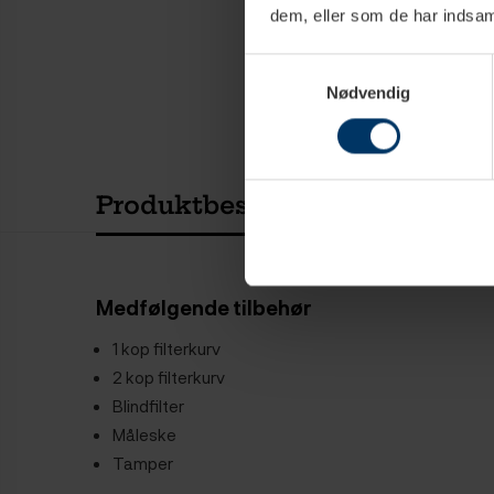
dem, eller som de har indsaml
Samtykkevalg
Nødvendig
Produktbeskrivelse
Teknisk
Medfølgende tilbehør
1 kop filterkurv
2 kop filterkurv
Blindfilter
Måleske
Tamper