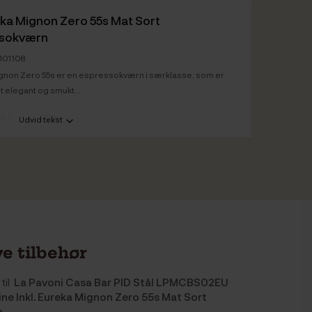
ka Mignon Zero 55s Mat Sort
ssokværn
U101108
gnon Zero 55s er en espressokværn i særklasse, som er
et elegant og smukt...
t /
Sort
Udvid tekst
e tilbehør
til
La Pavoni Casa Bar PID Stål LPMCBS02EU
e Inkl. Eureka Mignon Zero 55s Mat Sort
n