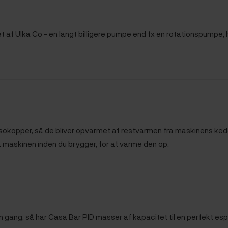
t af Ulka Co - en langt billigere pumpe end fx en rotationspumpe, h
kopper, så de bliver opvarmet af restvarmen fra maskinens kedel. 
 maskinen inden du brygger, for at varme den op.
n gang, så har Casa Bar PID masser af kapacitet til en perfekt esp