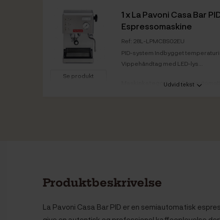
1 x
La Pavoni Casa Bar P
Espressomaskine
Ref: 28L-LPMCBS02EU
PID-system Indbygget temperaturin
Vippehåndtag med LED-lys...
Se produkt
Maskinkategori
Semiautomat
Udvid tekst
Mælkesystem
Ja - steamer
Vare info
Farve front /
Stål / Stål
kabinet
Produktbeskrivelse
La Pavoni Casa Bar PID er en semiautomatisk espres
give en autentisk og professionel kaffeoplevelse d