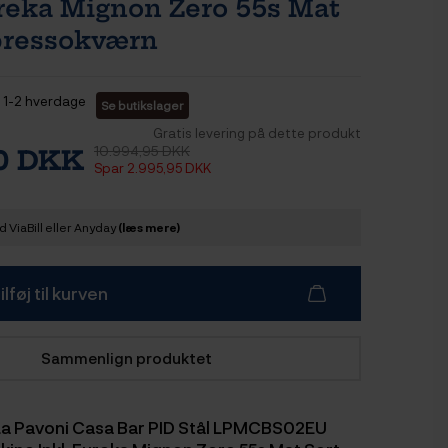
ureka Mignon Zero 55s Mat
pressokværn
1-2 hverdage
Se butikslager
Gratis levering på dette produkt
10.994,95 DKK
00 DKK
Spar 2.995,95 DKK
 ViaBill eller Anyday
(læs mere)
ilføj til kurven
Sammenlign produktet
La Pavoni Casa Bar PID Stål LPMCBS02EU