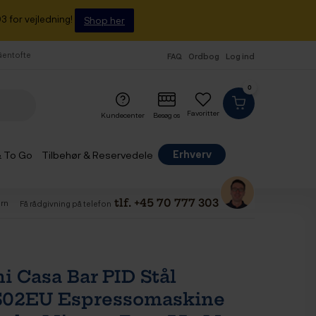
3 for vejledning!
Shop her
 Gentofte
FAQ
Ordbog
Log ind
0
Favoritter
Kundecenter
Besøg os
Erhverv
& To Go
Tilbehør & Reservedele
tlf. +45 70 777 303
ærn
Få rådgivning på telefon
i Casa Bar PID Stål
02EU Espressomaskine