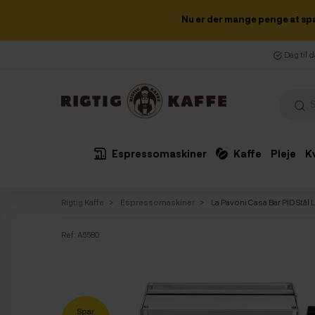
Nu er der mange penge at sp
Dag til 
Espressomaskiner
Kaffe
Pleje
K
Rigtig Kaffe
Espressomaskiner
La Pavoni Casa Bar PID St
Ref:
A5580
Spar