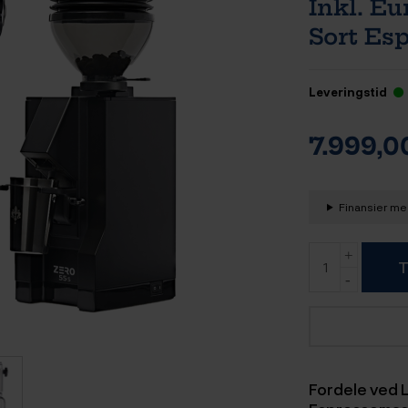
Inkl. E
Sort Es
Leveringstid
7.999,
Finansier med
T
Fordele ved 