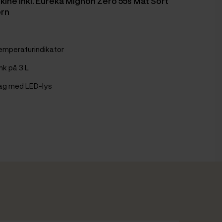
ine Inkl. Eureka Mignon Zero 55s Mat Sort
rn
emperaturindikator
nk på 3 L
ag med LED-lys