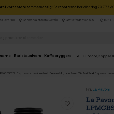
are i vores store sommerudsalg!
Se rabatterne her eller ring 70 777 30
dag levering
Danmarks største udvalg
Gratis fragt over 1000,-
Butik i
værne
Baristaunivers
Kaffebryggere
Te
Outdoor, Kopper 
Udsalg
ål LPMCBS02EU Espressomaskine Inkl. Eureka Mignon Zero 55s Mat Sort Espressokv
Fra
La Pavoni
La Pavon
LPMCBS