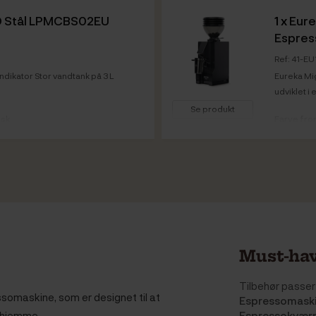
ID Stål LPMCBS02EU
1 x
Eure
Espre
Ref: 41-E
dikator Stor vandtank på 3 L
Eureka Mi
udviklet i 
Se produkt
isk
Farve fron
kabinet
Vare info
Must-hav
Tilbehør passer 
somaskine, som er designet til at
Espressomaskin
erhjemme.
Espressokvær