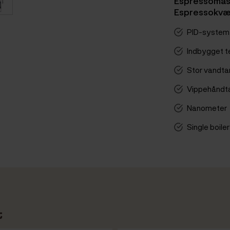
Espressomask
Espressokvæ
PID-system
Indbygget t
Stor vandta
Vippehåndt
Nanometer
Single boiler
t