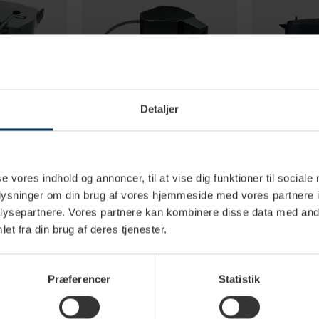
Detaljer
erdage
1-2 hverdage
1
se vores indhold og annoncer, til at vise dig funktioner til sociale
oplysninger om din brug af vores hjemmeside med vores partnere i
 EQ900 &
Siemens Mælkeadaptor til
Siemens Ter
e
EQ500
ysepartnere. Vores partnere kan kombinere disse data med andr
et fra din brug af deres tjenester.
K
499,95 DKK
499,95 
Præferencer
Statistik