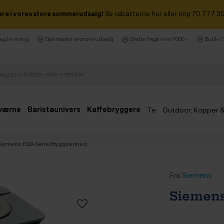
are i vores store sommerudsalg!
Se rabatterne her eller ring 70 777 30
dag levering
Danmarks største udvalg
Gratis fragt over 1000,-
Butik i
værne
Baristaunivers
Kaffebryggere
Te
Outdoor, Kopper 
Udsalg
Siemens EQ9-Serie Bryggeenhed
Fra
Siemens
Siemens