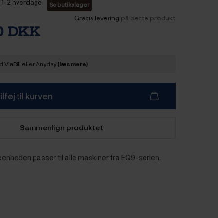
1-2 hverdage
Se butikslager
Gratis levering
på dette produkt
00 DKK
 ViaBill eller Anyday
(læs mere)
ilføj til kurven
Sammenlign produktet
nheden passer til alle maskiner fra EQ9-serien.