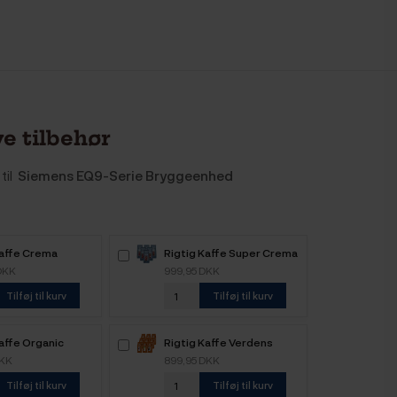
e tilbehør
til
Siemens EQ9-Serie Bryggeenhed
Kaffe Crema
Rigtig Kaffe Super Crema
 6kg Hele
6kg Hele kaffebønner
DKK
999,95 DKK
nner
Tilføj til kurv
Tilføj til kurv
affe Organic
Rigtig Kaffe Verdens
e 4 Varianter
Kaffe - 9x400g
DKK
899,95 DKK
Tilføj til kurv
Tilføj til kurv