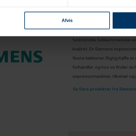
Afvis
Siemens
Siemens producerer stilrene, b
funktionelle fuldautomatiske e
kvalitet. En Siemens espressom
fleste køkkener. Rigtig Kaffe e
forhandler, og hos os finder du
espressomaskiner, tilbehør og 
Se flere produkter fra Siemen