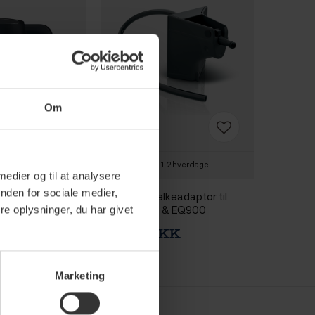
Om
-2 hverdage
1-2 hverdage
 medier og til at analysere
nden for sociale medier,
mokande
Siemens Mælkeadaptor til
EQ700, EQ9 & EQ900
e oplysninger, du har givet
DKK
499,95 DKK
749,95 DKK
Marketing