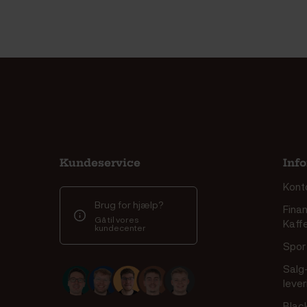
Kundeservice
Inf
Kont
Brug for hjælp?
Finan
Gå til vores
Kaff
kundecenter
Spor 
Salg
leve
Blac