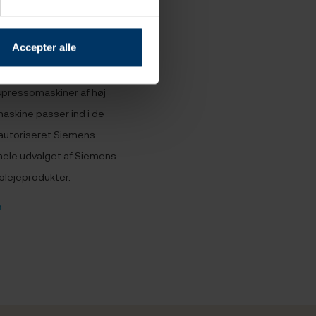
Accepter alle
rugervenlige og
spressomaskiner af høj
askine passer ind i de
r autoriseret Siemens
 hele udvalget af Siemens
plejeprodukter.
s