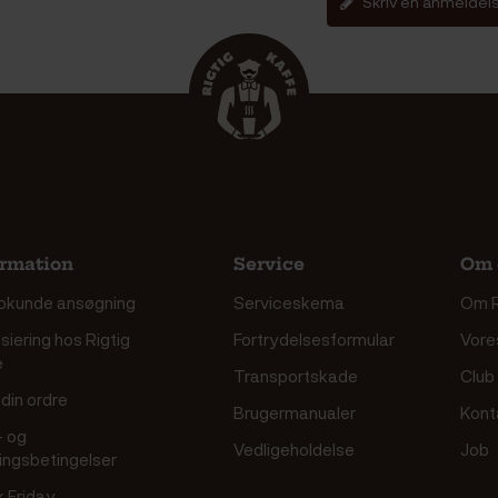
Skriv en anmeldel
ormation
Service
Om 
okunde ansøgning
Serviceskema
Om R
siering hos Rigtig
Fortrydelsesformular
Vore
e
Transportskade
Club
din ordre
Brugermanualer
Kont
- og
Vedligeholdelse
Job
ringsbetingelser
k Friday