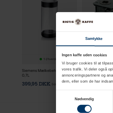
Samtykke
Ingen kaffe uden cookies
1-2 hverdage
1-2 hv
Vi bruger cookies til at tilpas
vores trafik. Vi deler også 
Siemens Mælkebeholder Glas
Siemens EQ700,
0,7L
EQ900 Plus-Seri
annonceringspartnere og anal
Bryggeenhed
dem, eller som de har indsaml
399,95 DKK
1.499,00 DK
599,95 DKK
Samtykkevalg
Nødvendig