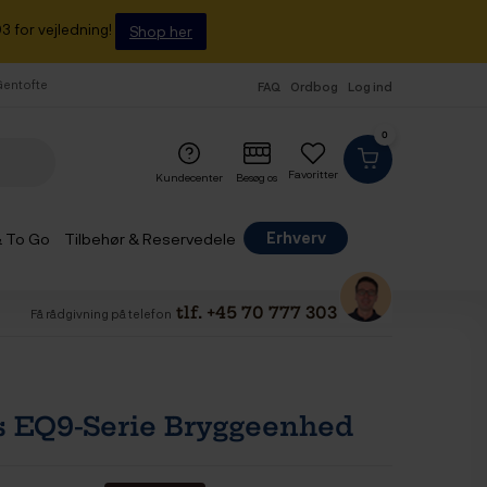
3 for vejledning!
Shop her
 Gentofte
FAQ
Ordbog
Log ind
0
Favoritter
Kundecenter
Besøg os
Erhverv
& To Go
Tilbehør & Reservedele
tlf. +45 70 777 303
Få rådgivning på telefon
 EQ9-Serie Bryggeenhed