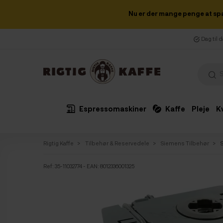
Nu er der mange penge at sp
Dag til 
Espressomaskiner
Kaffe
Pleje
K
Rigtig Kaffe
Tilbehør & Reservedele
Siemens Tilbehør
Ref:
35-11032774
- EAN: 8012336001325