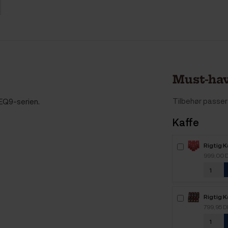
Must-hav
Tilbehør passer 
 EQ9-serien.
Kaffe
Rigtig 
Intenso
999,00 
kaffebø
Rigtig K
Mixpakk
799,95 