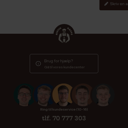
Skriv en 
Brug for hjælp?
Gå til vores kundecenter
Ring til kundeservice (10-16)
tlf. 70 777 303