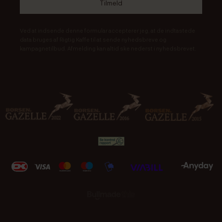
Ved at indsende denne formular accepterer jeg, at de indtastede
data bruges af Rigtig Kaffe til at sende nyhedsbreve og
kampagnetilbud. Afmelding kan altid ske nederst i nyhedsbrevet.