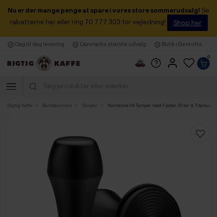
Nu er der mange penge at spare i vores store sommerudsalg!
Se
rabatterne her eller ring 70 777 303 for vejledning!
Shop her
Dag til dag levering
Danmarks største udvalg
Butik i Gentofte
0
Rigtig Kaffe
Baristaunivers
Tamper
Normcore V4 Tamper med Fjeder, Riller & Titaniums