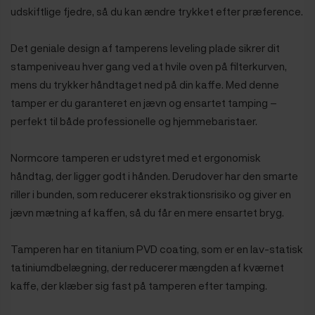
udskiftlige fjedre, så du kan ændre trykket efter præference.
Det geniale design af tamperens leveling plade sikrer dit
stampeniveau hver gang ved at hvile oven på filterkurven,
mens du trykker håndtaget ned på din kaffe. Med denne
tamper er du garanteret en jævn og ensartet tamping –
perfekt til både professionelle og hjemmebaristaer.
Normcore tamperen er udstyret med et ergonomisk
håndtag, der ligger godt i hånden. Derudover har den smarte
riller i bunden, som reducerer ekstraktionsrisiko og giver en
jævn mætning af kaffen, så du får en mere ensartet bryg.
Tamperen har en titanium PVD coating, som er en lav-statisk
tatiniumdbelægning, der reducerer mængden af kværnet
kaffe, der klæber sig fast på tamperen efter tamping.