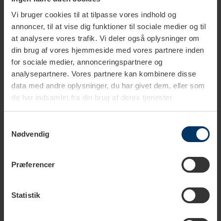
Vi bruger cookies til at tilpasse vores indhold og
annoncer, til at vise dig funktioner til sociale medier og til
at analysere vores trafik. Vi deler også oplysninger om
Tekniske specifikationer
din brug af vores hjemmeside med vores partnere inden
for sociale medier, annonceringspartnere og
analysepartnere. Vores partnere kan kombinere disse
Farve
Sort
data med andre oplysninger, du har givet dem, eller som
de har indsamlet fra din brug af deres tjenester.
Materiale
Rustfrit stål
Samtykkevalg
Diameter
58,5 mm
Nødvendig
Kategori
Tamper
Præferencer
Statistik