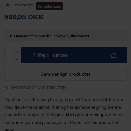
1-2 hverdage
Se butikslager
599,95 DKK
Finansier med ViaBill eller Anyday
(læs mere)
Tilføj til kurven
Sammenlign produktet
Ref:
59-X003TLXHB7
- EAN: 1973884577014
Opnå perfekt tamping hver gang med Normcore V4 tamper
med fjedermekanisme, riller og titaniumsbelægning. Denne
innovative tamper er designet til at gøre tampingprocessen
nemmere og mere præcis, så du får perfekt espresso hver
gang.