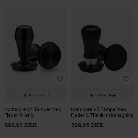
1-2 hverdage
1-2 hverdage
Normcore V4 Tamper med
Normcore V5 Tamper med
Fjeder, Riller &
Fjeder & Titaniumsbelægning
Titaniumsbelægning 53,3
53,3 mm Sort
599,95 DKK
599,95 DKK
mm Sort