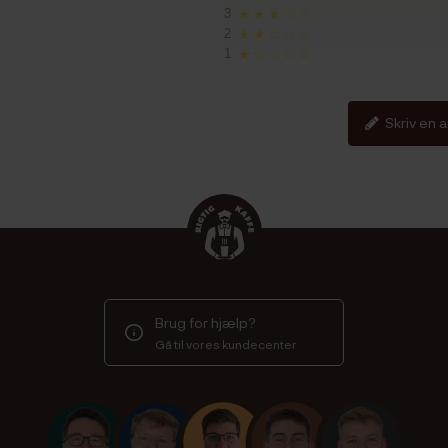
3
★★★☆☆
2
★★☆☆☆
1
★☆☆☆☆
Skriv en 
Brug for hjælp?
Gå til vores kundecenter