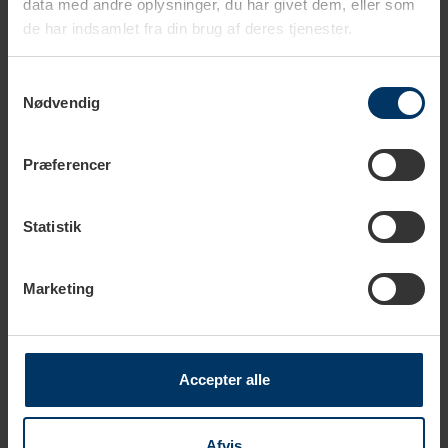
data med andre oplysninger, du har givet dem, eller som
de har indsamlet fra din brug af deres tjenester.
1-2 hverdage
1-2 hverdage
Samtykkevalg
Scanpan Explore
Scanpan Explore
Nødvendig
Termoflaske 0,5 L Sand
Termoflaske 0,5 L Rose
199,95 DKK
199,95 DKK
Præferencer
Statistik
Marketing
Accepter alle
Afvis