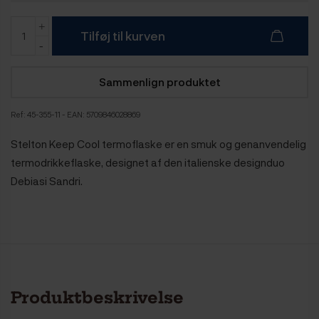
Tilføj til kurven
Sammenlign produktet
Ref:
45-355-11
- EAN: 5709846028869
Stelton Keep Cool termoflaske er en smuk og genanvendelig
termodrikkeflaske, designet af den italienske designduo
Debiasi Sandri.
Produktbeskrivelse