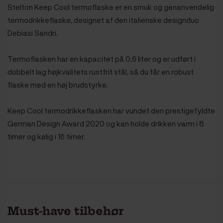
Stelton Keep Cool termoflaske er en smuk og genanvendelig
termodrikkeflaske, designet af den italienske designduo
Debiasi Sandri.
Termoflasken har en kapacitet på 0,6 liter og er udført i
dobbelt lag højkvalitets rustfrit stål, så du får en robust
flaske med en høj brudstyrke.
Keep Cool termodrikkeflasken har vundet den prestigefyldte
German Design Award 2020 og kan holde drikken varm i 8
timer og kølig i 16 timer.
Must-have tilbehør