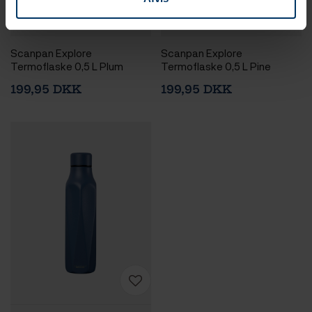
2-4 hverdage
1-2 hverdage
Scanpan Explore
Scanpan Explore
Termoflaske 0,5 L Plum
Termoflaske 0,5 L Pine
199,95 DKK
199,95 DKK