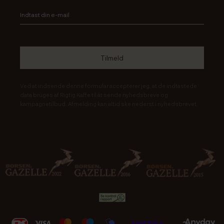
Ved at indsende denne formular accepterer jeg, at de indtastede
data bruges af Rigtig Kaffe til at sende nyhedsbreve og
kampagnetilbud. Afmelding kan altid ske nederst i nyhedsbrevet.