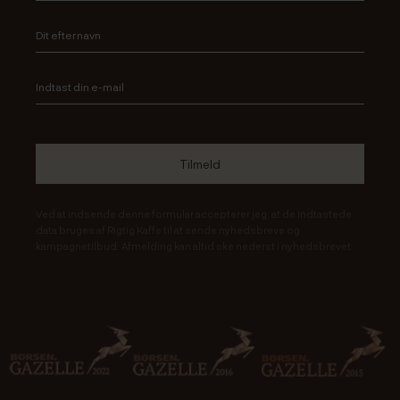
Ved at indsende denne formular accepterer jeg, at de indtastede
data bruges af Rigtig Kaffe til at sende nyhedsbreve og
kampagnetilbud. Afmelding kan altid ske nederst i nyhedsbrevet.