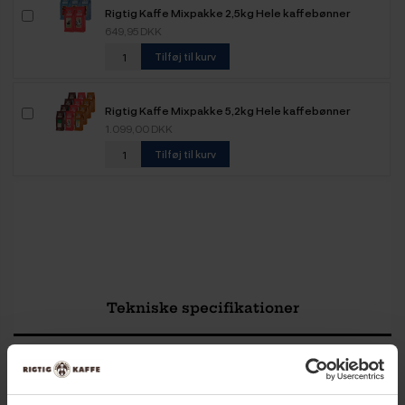
Rigtig Kaffe Mixpakke 2,5kg Hele kaffebønner
649,95 DKK
Tilføj til kurv
Rigtig Kaffe Mixpakke 5,2kg Hele kaffebønner
1.099,00 DKK
Tilføj til kurv
Tekniske specifikationer
Kapacitet
2,2 L