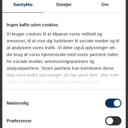
Samtykke
Detaljer
Om
Farve
Stål
Pumpetermokande
Ja
Ingen kaffe uden cookies
Vi bruger cookies til at tilpasse vores indhold og
annoncer, til at vise dig funktioner til sociale medier og til
at analysere vores trafik. Vi deler også oplysninger om
din brug af vores hjemmeside med vores partnere inden
for sociale medier, annonceringspartnere og
Produkter i samme kategori
analysepartnere. Vores partnere kan kombinere disse
data med andre oplysninger, du har givet dem, eller som
de har indsamlet fra din brug af deres tjenester.
Samtykkevalg
Nødvendig
Præferencer