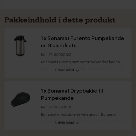
Pakkeindhold i dette produkt
1 x
Bonamat Furento Pumpekande
m. Glasindsats
Ref: 27-60030122
Bonamat Furento pumpetermokanden har en
kapacitet på 2,2 liter og holder kaffen eller teen
Udvid tekst
varm...
Kapacitet
2,2 L
1 x
Bonamat Drypbakke til
Farve
Stål
Pumpekande
Ref: 27-60990000
Bonamat drypbakke er velegnet til Bonamat
pumpetermokanderne, således de ikke drypper
Udvid tekst
ned på...