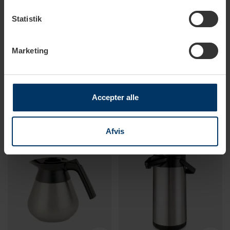
Statistik
1-2 hverdage
1-2 hverdage
Marketing
Bonamat Skålfiltre 250 stk
Bonamat Kaffekande
46,95 DKK
159,95 DKK
Accepter alle
Afvis