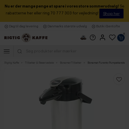
Nu er der mange penge at spare i vores store sommerudsalg!
Se
rabatterne her eller ring 70 777 303 for vejledning!
Shop her
Dag til dag levering
Danmarks største udvalg
Butik i Gentofte
0
Rigtig Kaffe
Tilbehør & Reservedele
Bonamat Tilbehør
Bonamat Furento Pumpekande m. G