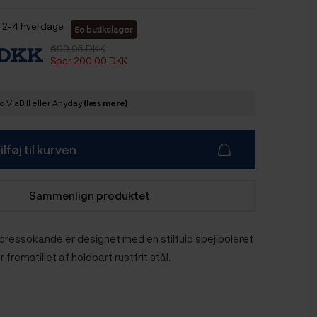
2-4 hverdage
Se butikslager
699,95 DKK
 DKK
Spar 200,00 DKK
 ViaBill eller Anyday
(læs mere)
ilføj til kurven
Sammenlign produktet
pressokande er designet med en stilfuld spejlpoleret
 fremstillet af holdbart rustfrit stål.