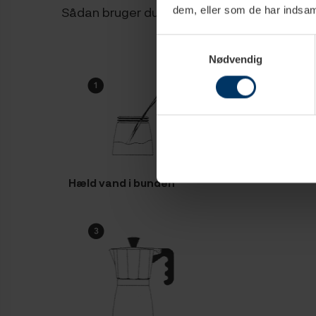
Sådan bruger du en espressokande
dem, eller som de har indsaml
Samtykkevalg
Nødvendig
Hæld vand i bunden