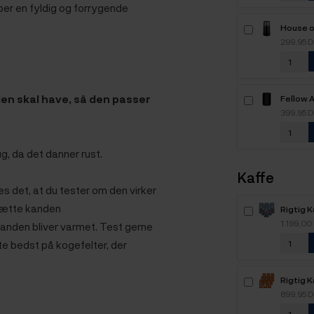
ber en fyldig og forrygende
House o
Elektri
299,95 
den skal have, så den passer
Fellow 
Kaffebeh
399,95 
g, da det danner rust.
Kaffe
s det, at du tester om den virker
 sætte kanden
Rigtig 
6kg Hel
1.199,00
anden bliver varmet. Test gerne
fte bedst på kogefelter, der
Rigtig 
Kaffe -
899,95 