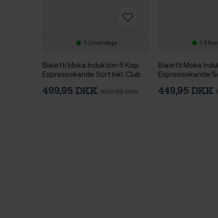
1-2 hverdage
1-2 hv
Bialetti Moka Induktion 6 Kop.
Bialetti Moka Indu
Espressokande Sort Inkl. Club
Espressokande Sor
House Tulipano Espresso m.
House Tulipano E
499,95 DKK
449,95 DKK
909,85 DKK
Underkop Mat Sort 7 cl 2 Stk
Underkop Mat Sort