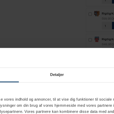
Rigtig 
2,1kg H
599,95 
Rigtig 
2,5kg H
649,95 
Detaljer
e specifikationer
se vores indhold og annoncer, til at vise dig funktioner til sociale
oplysninger om din brug af vores hjemmeside med vores partnere i
ysepartnere. Vores partnere kan kombinere disse data med andr