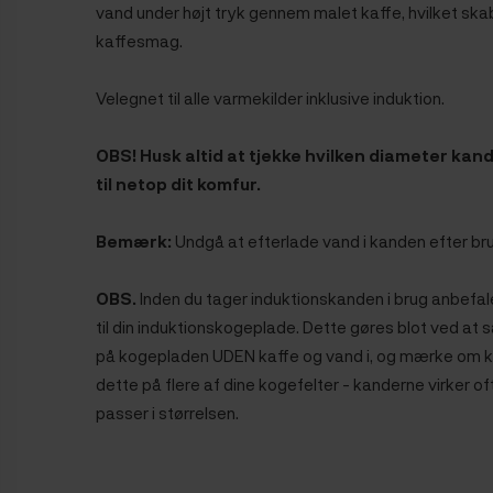
vand under højt tryk gennem malet kaffe, hvilket ska
kaffesmag.
Velegnet til alle varmekilder inklusive induktion.
OBS! Husk altid at tjekke hvilken diameter kan
til netop dit komfur.
Bemærk:
Undgå at efterlade vand i kanden efter bru
OBS.
Inden du tager induktionskanden i brug anbefale
til din induktionskogeplade. Dette gøres blot ved at
på kogepladen UDEN kaffe og vand i, og mærke om k
dette på flere af dine kogefelter - kanderne virker o
passer i størrelsen.