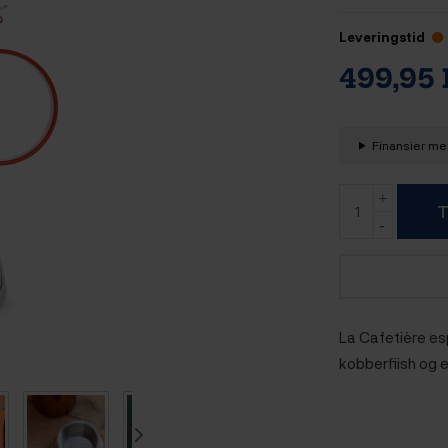
Leveringstid
499,95
Finansier med
T
La Cafetière es
kobberfiish og er