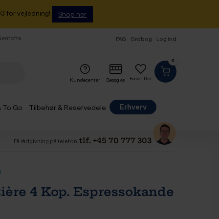
3 for vejledning!
Shop her
 Gentofte
FAQ
Ordbog
Log ind
0
Favoritter
Kundecenter
Besøg os
Erhverv
& To Go
Tilbehør & Reservedele
tlf. +45 70 777 303
Få rådgivning på telefon
e
tière 4 Kop. Espressokande