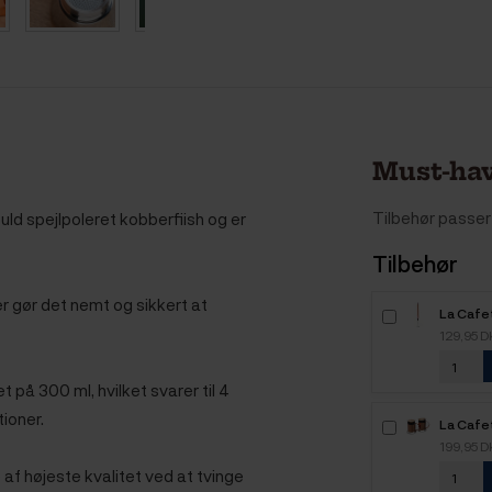
Must-hav
Tilbehør passer 
ld spejlpoleret kobberfiish og er
Tilbehør
r gør det nemt og sikkert at
La Cafe
Mælkes
129,95 
på 300 ml, hvilket svarer til 4
ioner.
La Cafet
Stk Kob
199,95 
af højeste kvalitet ved at tvinge