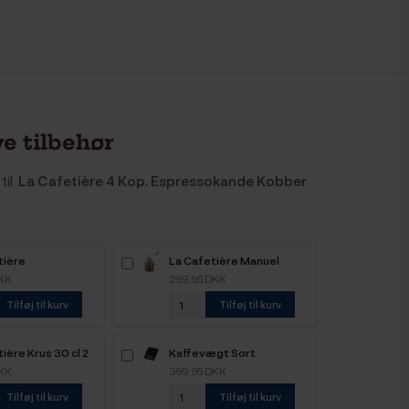
e tilbehør
til
La Cafetière 4 Kop. Espressokande Kobber
tière
La Cafetière Manuel
kummer Kobber
Kaffemølle Kobber
DKK
299,95 DKK
Tilføj til kurv
Tilføj til kurv
ière Krus 30 cl 2
Kaffevægt Sort
ber
DKK
399,95 DKK
Tilføj til kurv
Tilføj til kurv