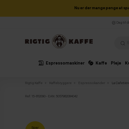
Nu er der mange penge at sp
Dag til 
Espressomaskiner
Kaffe
Pleje
K
Rigtig Kaffe
Kaffebryggere
Espressokander
La Cafetiè
Ref:
15-812090
- EAN: 5057982084042
Spar