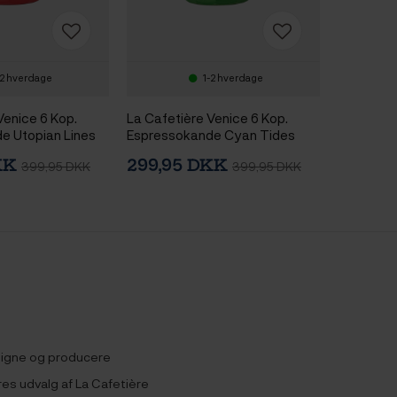
-2 hverdage
1-2 hverdage
Venice 6 Kop.
La Cafetière Venice 6 Kop.
e Utopian Lines
Espressokande Cyan Tides
DKK
299,95 DKK
399,95 DKK
399,95 DKK
esigne og producere
ores udvalg af La Cafetière