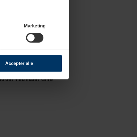
Marketing
Accepter alle
yld det med malet kaffe