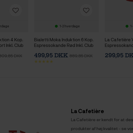
erdage
1-2 hverdage
1
ktion 4 Kop.
Bialetti Moka Induktion 6 Kop.
La Cafetière 
t Inkl. Club
Espressokande Rød Inkl. Club
Espressokand
spresso m.
House Tulipano Espresso m.
499,95 DKK
299,95 
809,85 DKK
889,85 DKK
 7 cl 2 Stk
Underkop Mat Rød 7 cl 2 Stk
La Cafetière
La Cafetière er kendt for at d
produkter af høj kvalitet - se v