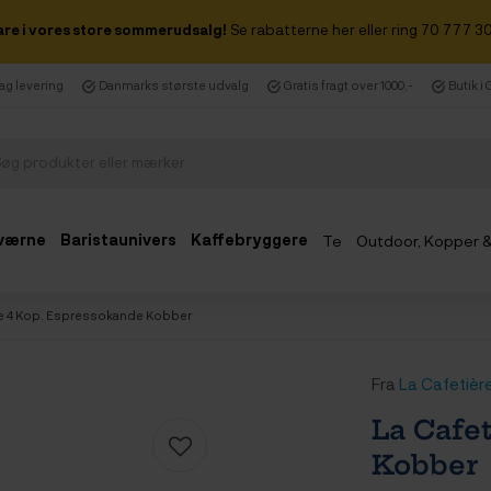
are i vores store sommerudsalg!
Se rabatterne her eller ring 70 777 30
dag levering
Danmarks største udvalg
Gratis fragt over 1000,-
Butik i
værne
Baristaunivers
Kaffebryggere
Te
Outdoor, Kopper 
Udsalg
re 4 Kop. Espressokande Kobber
Fra
La Cafetièr
La Cafe
Kobber