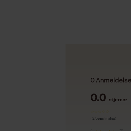
0 Anmeldels
0.0
stjerner
(0 Anmeldelse)
(0)