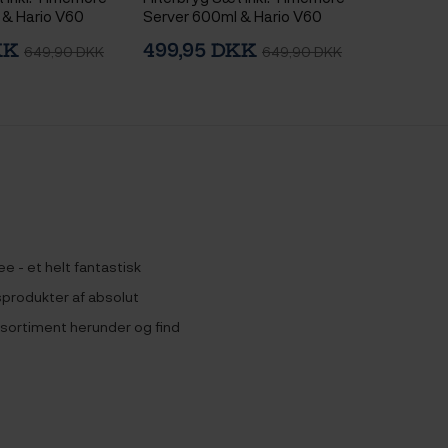
 & Hario V60
Server 600ml & Hario V60
tch Dripper
Immersion Switch Dripper
DKK
499,95 DKK
649,90 DKK
649,90 DKK
 Pink & 100 stk.
Keramik 2 Kop. Hvid & 100 stk.
Filtre
e - et helt fantastisk
asprodukter af absolut
s sortiment herunder og find