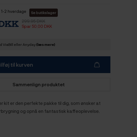
1-2 hverdage
Se butikslager
299,95 DKK
 DKK
Spar 50,00 DKK
 ViaBill eller Anyday
(læs mere)
ilføj til kurven
Sammenlign produktet
r kit er den perfekte pakke til dig, som ønsker at
erbrygning og opnå en fantastisk kaffeoplevelse.