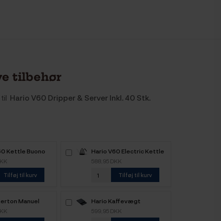
e tilbehør
til
Hario V60 Dripper & Server Inkl. 40 Stk.
60 Kettle Buono
Hario V60 Electric Kettle
Stål
Buono 80 0,8 L Stål
DKK
588,95 DKK
Tilføj til kurv
Tilføj til kurv
kerton Manuel
Hario Kaffevægt
lle Plus Sort
DKK
599,95 DKK