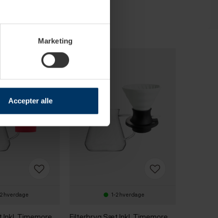
Marketing
Accepter alle
-2 hverdage
1-2 hverdage
t Inkl. Timemore
Filterbryg Sæt Inkl. Timemore