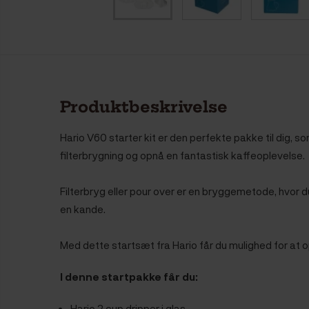
Produktbeskrivelse
Hario V60 starter kit er den perfekte pakke til dig, 
filterbrygning og opnå en fantastisk kaffeoplevelse.
Filterbryg eller pour over er en bryggemetode, hvor d
en kande.
Med dette startsæt fra Hario får du mulighed for at 
I denne startpakke får du:
Hario 2 cup dripper i glas