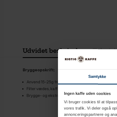
Udvidet beskrivelse
Teknisk
Bryggeopskrift:
Samtykke
Anvend 15-25g frisk kværnet kaffe, pr. 2,5 dl kop.
Filter vædes, kaffe påfyldes, 94°C friskkogt vand
Ingen kaffe uden cookies
Brygge- og ekstrationtid er ca. 4 min.
Vi bruger cookies til at tilpas
vores trafik. Vi deler også 
annonceringspartnere og anal