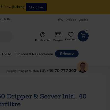
3 for vejledning!
Shop her
 Gentofte
FAQ
Ordbog
Log ind
0
Favoritter
Kundecenter
Besøg os
Erhverv
& To Go
Tilbehør & Reservedele
tlf. +45 70 777 303
Få rådgivning på telefon
0 Dripper & Server Inkl. 40
irfiltre