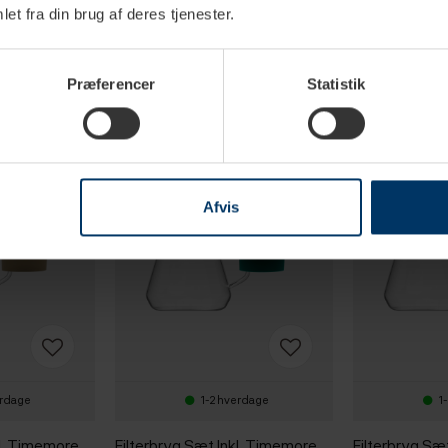
et fra din brug af deres tjenester.
Præferencer
Statistik
Afvis
erdage
1-2 hverdage
1
kl. Timemore
Filterbryg Sæt Inkl. Timemore
Filterbryg Sæ