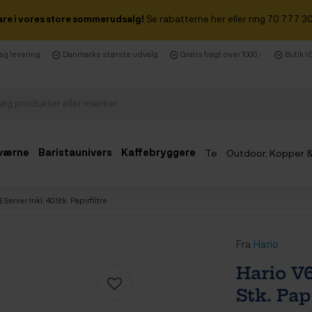
are i vores store sommerudsalg!
Se rabatterne her eller ring 70 777 30
dag levering
Danmarks største udvalg
Gratis fragt over 1000,-
Butik i
værne
Baristaunivers
Kaffebryggere
Te
Outdoor, Kopper 
Udsalg
Server Inkl. 40 Stk. Papirfiltre
Fra
Hario
Hario V6
Stk. Pap