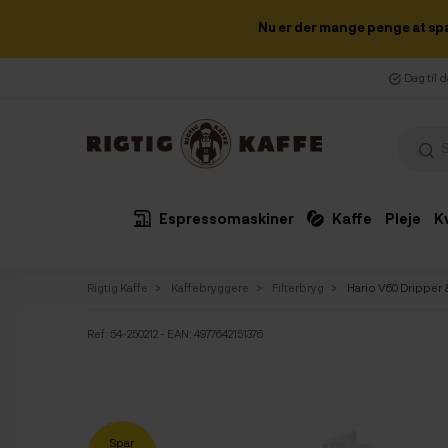
Nu er der mange penge at sp
Dag til 
Espressomaskiner
Kaffe
Pleje
K
Rigtig Kaffe
Kaffebryggere
Filterbryg
Hario V60 Dripper & 
Ref:
54-250212
- EAN: 4977642151376
Spar