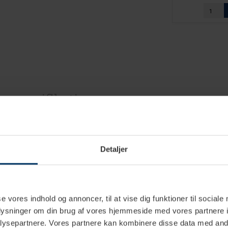
e specifikationer
Detaljer
 hældes langsomt over kaffen i cirkulere bevægelser midt mellem 
se vores indhold og annoncer, til at vise dig funktioner til sociale
oplysninger om din brug af vores hjemmeside med vores partnere i
ysepartnere. Vores partnere kan kombinere disse data med andr