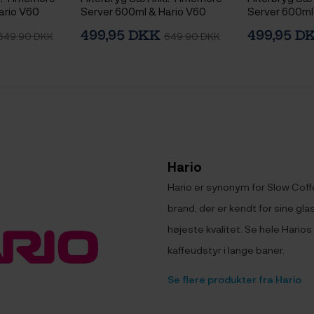
ario V60
Server 600ml & Hario V60
Server 600ml
 Dripper
Immersion Switch Dripper
Immersion Swi
499,95 DKK
499,95 
649,90 DKK
649,90 DKK
smin Hvid &
Keramik 2 Kop. Turkis & 100 stk.
Keramik 2 Kop.
Filtre
Filtre
Hario
Hario er synonym for Slow Coffe
brand, der er kendt for sine gl
højeste kvalitet. Se hele Hario
kaffeudstyr i lange baner.
Se flere produkter fra Hario