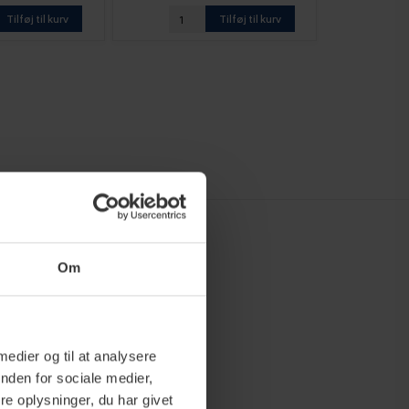
Tilføj til kurv
Tilføj til kurv
Om
center og kant til ønsket mængde.
 medier og til at analysere
nden for sociale medier,
e oplysninger, du har givet