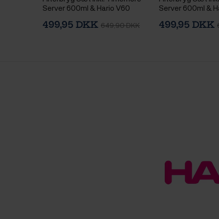
Server 600ml & Hario V60
Server 600ml & H
Immersion Switch Dripper
Immersion Switch
499,95 DKK
499,95 DKK
649,90 DKK
Keramik 2 Kop. Sort & 100 stk.
Keramik 2 Kop. Ja
Filtre
100 stk. Filtre