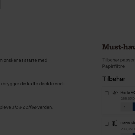
Must-hav
Tilbehør passer 
som ønsker at starte med
Papirfiltre
Tilbehør
u brygger din kaffe direkte ned i
Hario V
100 1 L 
288,95 
opleve
slow coffee
verden.
Hario S
Kaffemø
299,95 