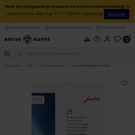
Nu er der mange penge at spare i vores store sommerudsalg!
Se
rabatterne her eller ring 70 777 303 for vejledning!
Shop her
Dag til dag levering
Danmarks største udvalg
Butik i Gentofte
0
Rigtig Kaffe
Pleje
Jura Plejeprodukter
Jura 3-Fase Rensepiller 25 stk