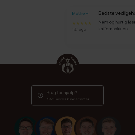
Bedste vedligeh
Methe H.
Nem og hurtig løsn
kaffemaskinen
1 år ago
Brug for hjælp?
Gå til vores kundecenter