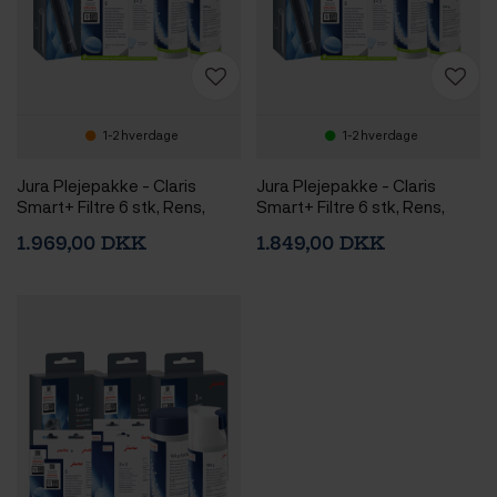
1-2 hverdage
1-2 hverdage
Jura Plejepakke - Claris
Jura Plejepakke - Claris
Smart+ Filtre 6 stk, Rens,
Smart+ Filtre 6 stk, Rens,
Afkalkning & 2,5kg Rigtig
Afkalkning & 3kg Rigtig Kaffe
1.969,00 DKK
1.849,00 DKK
Kaffe Hele kaffebønner
Hele kaffebønner