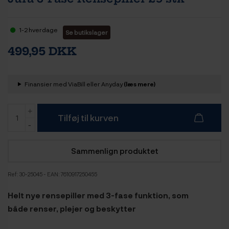
1-2 hverdage
Se butikslager
499,95 DKK
Finansier med ViaBill eller Anyday
(læs mere)
Tilføj til kurven
Sammenlign produktet
Ref:
30-25045
- EAN: 7610917250455
Helt nye rensepiller med 3-fase funktion, som
både renser, plejer og beskytter