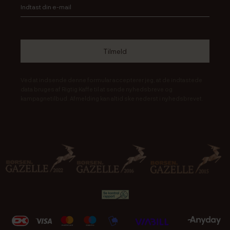
Ved at indsende denne formular accepterer jeg, at de indtastede
data bruges af Rigtig Kaffe til at sende nyhedsbreve og
kampagnetilbud. Afmelding kan altid ske nederst i nyhedsbrevet.