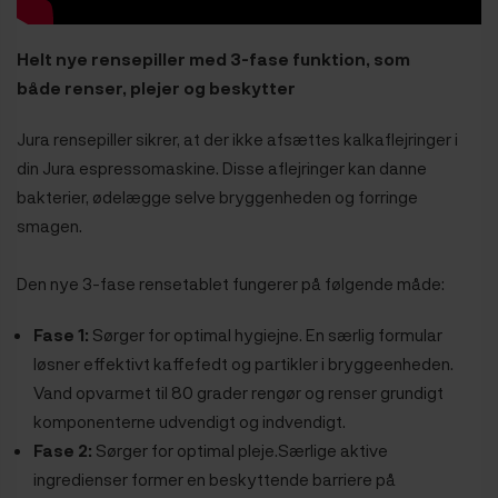
Helt nye rensepiller med 3-fase funktion, som
både renser, plejer og beskytter
Jura rensepiller sikrer, at der ikke afsættes kalkaflejringer i
din Jura espressomaskine. Disse aflejringer kan danne
bakterier, ødelægge selve bryggenheden og forringe
smagen.
Den nye 3-fase rensetablet fungerer på følgende måde:
Fase 1:
Sørger for optimal hygiejne. En særlig formular
løsner effektivt kaffefedt og partikler i bryggeenheden.
Vand opvarmet til 80 grader rengør og renser grundigt
komponenterne udvendigt og indvendigt.
Fase 2:
Sørger for optimal pleje.Særlige aktive
ingredienser former en beskyttende barriere på