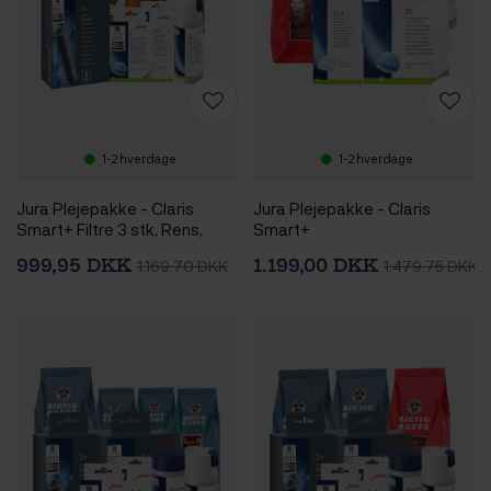
1-2 hverdage
1-2 hverdage
Jura Plejepakke - Claris
Jura Plejepakke - Claris
Smart+ Filtre 3 stk, Rens,
Smart+
Afkalkning & 2x400g Rigtig
999,95 DKK
1.199,00 DKK
1.169,70 DKK
1.479,75 DKK
Kaffe Hele kaffebønner