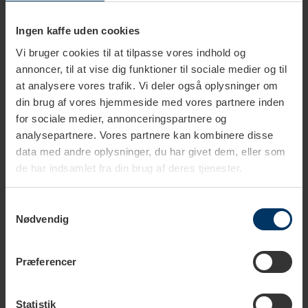
Jura espressomaskiner er lette at vedligeholde. Maskinen
beder selv om rensetabletten, når den trænger. Maskinen
Ingen kaffe uden cookies
renses ved at tilføje tabletten og lade maskinen udføre dens
Vi bruger cookies til at tilpasse vores indhold og
automatiske renseprogram. Afhængig af den enkelte model,
annoncer, til at vise dig funktioner til sociale medier og til
skal rensepillerne bruges efter ca. 200 kopper eller 80
at analysere vores trafik. Vi deler også oplysninger om
switch-on rinses.
din brug af vores hjemmeside med vores partnere inden
for sociale medier, annonceringspartnere og
analysepartnere. Vores partnere kan kombinere disse
Originalt plejemiddel
data med andre oplysninger, du har givet dem, eller som
de har indsamlet fra din brug af deres tjenester.
Disse rensetabletter er et originalt Jura produkt. Rigtig Kaffe
anbefaler altid du bruger originale plejemidler til din
espressomaskine, for at beholde maskinens garanti og
Samtykkevalg
Nødvendig
forlænge levetiden.
Præferencer
Effektiv rengøring – langvarig beskyttelse
I kombination med det integrerede, elektronisk styrede
Statistik