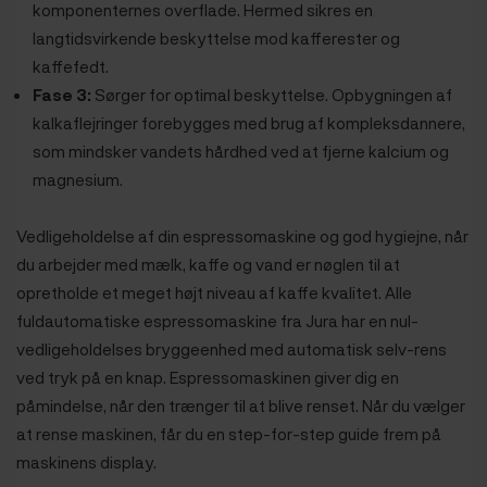
komponenternes overflade. Hermed sikres en
langtidsvirkende beskyttelse mod kafferester og
kaffefedt.
Fase 3:
Sørger for optimal beskyttelse. Opbygningen af
kalkaflejringer forebygges med brug af kompleksdannere,
som mindsker vandets hårdhed ved at fjerne kalcium og
magnesium.
Vedligeholdelse af din espressomaskine og god hygiejne, når
du arbejder med mælk, kaffe og vand er nøglen til at
opretholde et meget højt niveau af kaffe kvalitet. Alle
fuldautomatiske espressomaskine fra Jura har en nul-
vedligeholdelses bryggeenhed med automatisk selv-rens
ved tryk på en knap. Espressomaskinen giver dig en
påmindelse, når den trænger til at blive renset. Når du vælger
at rense maskinen, får du en step-for-step guide frem på
maskinens display.