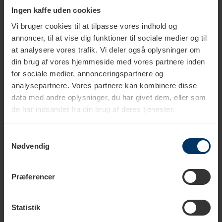
Ingen kaffe uden cookies
Tilføj til kurv
Vi bruger cookies til at tilpasse vores indhold og
annoncer, til at vise dig funktioner til sociale medier og til
Rigtig Kaffe Mixpakke 2,5kg Hele kaffebønner
at analysere vores trafik. Vi deler også oplysninger om
649,95 DKK
din brug af vores hjemmeside med vores partnere inden
Tilføj til kurv
for sociale medier, annonceringspartnere og
analysepartnere. Vores partnere kan kombinere disse
data med andre oplysninger, du har givet dem, eller som
de har indsamlet fra din brug af deres tjenester.
Samtykkevalg
Nødvendig
Tekniske specifikationer
Præferencer
Download
Statistik
Vandtank
1,4 L