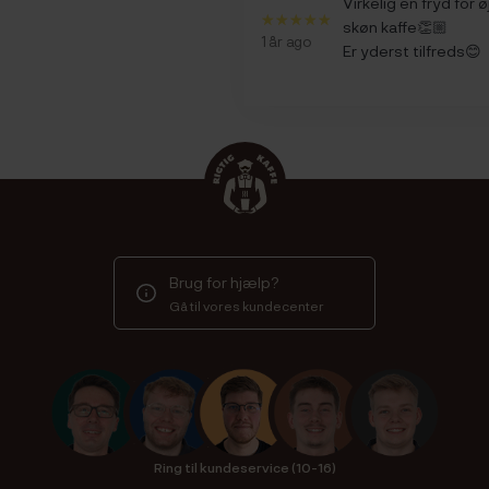
Virkelig en fryd for
skøn kaffe👏🏼
1 år ago
Er yderst tilfreds😊
Brug for hjælp?
Gå til vores kundecenter
Ring til kundeservice (10-16)