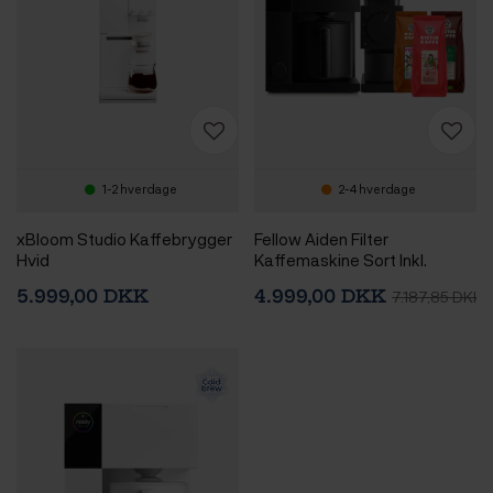
1-2 hverdage
2-4 hverdage
xBloom Studio Kaffebrygger
Fellow Aiden Filter
Hvid
Kaffemaskine Sort Inkl.
Fellow Ode Brew Elektrisk
5.999,00 DKK
4.999,00 DKK
7.187,85 DKK
Kaffekværn Gen. 2 & 1,3 kg
Rigtig Kaffe Hele
kaffebønner