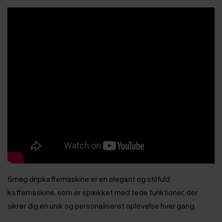
Smeg dripkaffemaskine er en elegant og stilfuld
kaffemaskine, som er spækket med fede funktioner, der
sikrer dig en unik og personaliseret oplevelse hver gang.