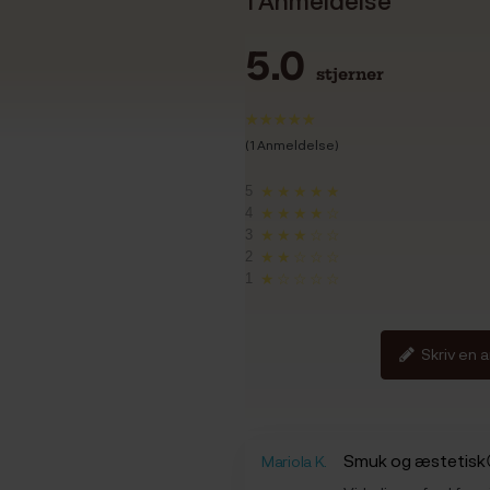
5.0
stjerner
(1 Anmeldelse)
5
★★★★★
4
★★★★☆
3
★★★☆☆
2
★★☆☆☆
1
★☆☆☆☆
Skriv en 
Smuk og æstetisk
Mariola K.