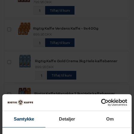
799,95 DKK
Tilføj til kurv
Rigtig Kaffe Verdens Kaffe - 9x400g
899,95 DKK
Tilføj til kurv
Rigtig Kaffe Gold Crema 3kg Hele kaffebønner
899,95 DKK
Tilføj til kurv
Rigtig Kaffe Mixpakke 2,1kg Hele kaffebønner
599,95 DKK
Tilføj til kurv
Samtykke
Detaljer
Om
Rigtig Kaffe Mixpakke 2,2kg Hele kaffebønner
499,95 DKK