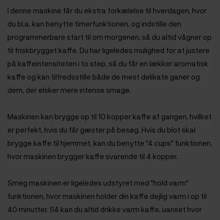
I denne maskine får du ekstra forkælelse til hverdagen, hvor
du bl.a. kan benytte timerfunktionen, og indstille den
programmerbare start til om morgenen, så du altid vågner op
til friskbrygget kaffe. Du har ligeledes mulighed for at justere
på kaffeintensiteten i to step, så du får en lækker aromatisk
kaffe og kan tilfredsstille både de mest delikate ganer og
dem, der elsker mere intense smage.
Maskinen kan brygge op til 10 kopper kaffe af gangen, hvilket
er perfekt, hvis du får gæster på besøg. Hvis du blot skal
brygge kaffe til hjemmet, kan du benytte "4 cups" funktionen,
hvor maskinen brygger kaffe svarende til 4 kopper.
Smeg maskinen er ligeledes udstyret med "hold varm"
funktionen, hvor maskinen holder din kaffe dejlig varm i op til
40 minutter. Så kan du altid drikke varm kaffe, uanset hvor