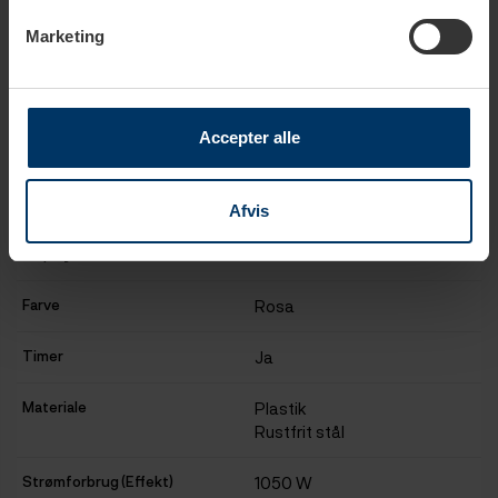
Marketing
Antal kopper
10 kopper
Programmerbare kaffestyrker
Ja
Accepter alle
Programmerbare kaffemængder
Ja
Display type
Med knapper
Afvis
Display
LED ikoner
Farve
Rosa
Timer
Ja
Materiale
Plastik
Rustfrit stål
Strømforbrug (Effekt)
1050 W