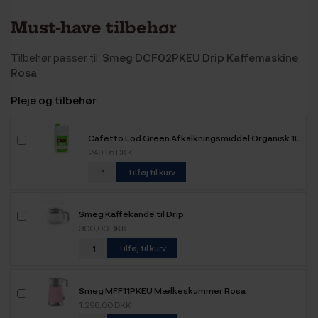
Must-have tilbehør
Tilbehør passer til
Smeg DCF02PKEU Drip Kaffemaskine
Rosa
Pleje og tilbehør
Cafetto Lod Green Afkalkningsmiddel Organisk 1L
249,95 DKK
Tilføj til kurv
Smeg Kaffekande til Drip
300,00 DKK
Tilføj til kurv
Smeg MFF11PKEU Mælkeskummer Rosa
1.298,00 DKK