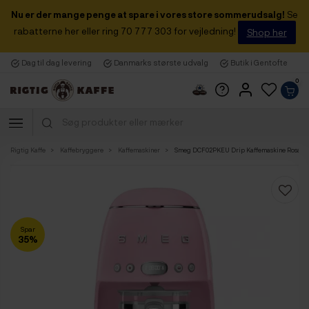
Nu er der mange penge at spare i vores store sommerudsalg!
Se
rabatterne her eller ring 70 777 303 for vejledning!
Shop her
Dag til dag levering
Danmarks største udvalg
Butik i Gentofte
0
Rigtig Kaffe
Kaffebryggere
Kaffemaskiner
Smeg DCF02PKEU Drip Kaffemaskine Rosa
Spar
35%