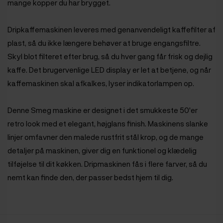
mange kopper du har brygget.
Dripkaffemaskinen leveres med genanvendeligt kaffefilter af
plast, så du ikke længere behøver at bruge engangsfiltre.
Skyl blot filteret efter brug, så du hver gang får frisk og dejlig
kaffe. Det brugervenlige LED display er let at betjene, og når
kaffemaskinen skal afkalkes, lyser indikatorlampen op.
Denne Smeg maskine er designet i det smukkeste 50'er
retro look med et elegant, højglans finish. Maskinens slanke
linjer omfavner den malede rustfrit stål krop, og de mange
detaljer på maskinen, giver dig en funktionel og klædelig
tilføjelse til dit køkken. Dripmaskinen fås i flere farver, så du
nemt kan finde den, der passer bedst hjem til dig.