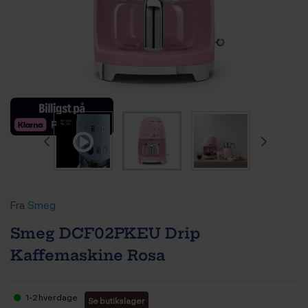
Fra
Smeg
Smeg DCF02PKEU Drip
Kaffemaskine Rosa
1-2 hverdage
Se butikslager