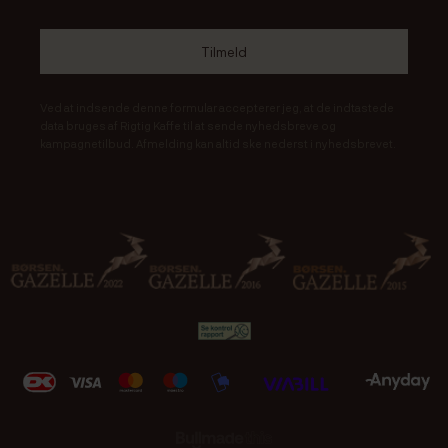
Ved at indsende denne formular accepterer jeg, at de indtastede
data bruges af Rigtig Kaffe til at sende nyhedsbreve og
kampagnetilbud. Afmelding kan altid ske nederst i nyhedsbrevet.