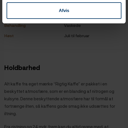
Art
Arabica
Afvis
Højde
1.400 - 1.800 m.
Behandling
Vaskede
Høst
Juli til februar
Holdbarhed
Alt kaffe fra eget mærke “Rigtig Kaffe” er pakket i en
beskyttet atmosfære, som er en blanding af nitrogen og
kulsyre. Denne beskyttende atmosfære har til formål at
fortrænge ilten, så kaffens gode smag ikke udsættes for
iltning.
Fra ristning og 24 mdr. frem kan du altid regne med, at