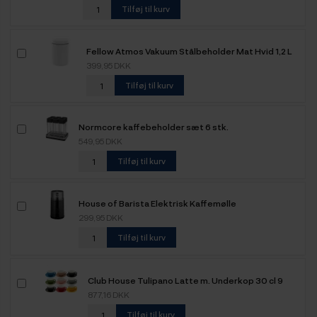
Tilføj til kurv
Fellow Atmos Vakuum Stålbeholder Mat Hvid 1,2 L
399,95 DKK
Tilføj til kurv
Normcore kaffebeholder sæt 6 stk.
549,95 DKK
Tilføj til kurv
House of Barista Elektrisk Kaffemølle
299,95 DKK
Tilføj til kurv
Club House Tulipano Latte m. Underkop 30 cl 9
Stk
877,16 DKK
Tilføj til kurv