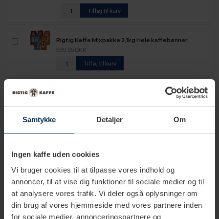
Tilføj til kurv
Rigtig Kaffe Mixpakke 2,1kg Hele kaffebønner
599,95 DKK
Tilføj til kurv
Rigtig Kaffe Mixpakke 2,2kg Hele kaffebønner
499,95 DKK
Tilføj til kurv
Samtykke
Detaljer
Om
Rigtig Kaffe Mixpakke 2,5kg Hele kaffebønner
Ingen kaffe uden cookies
649,95 DKK
Tilføj til kurv
Vi bruger cookies til at tilpasse vores indhold og
annoncer, til at vise dig funktioner til sociale medier og til
at analysere vores trafik. Vi deler også oplysninger om
Rigtig Kaffe Mixpakke 5,2kg Hele kaffebønner
din brug af vores hjemmeside med vores partnere inden
1.099,00 DKK
for sociale medier, annonceringspartnere og