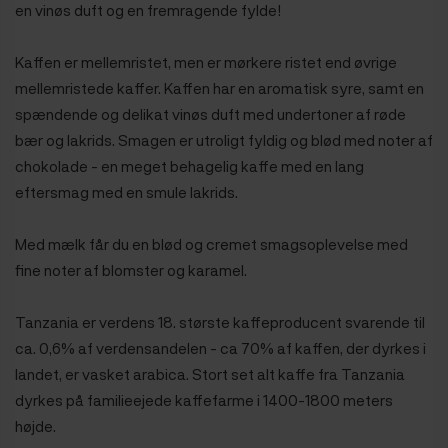
en vinøs duft og en fremragende fylde!
Kaffen er mellemristet, men er mørkere ristet end øvrige
mellemristede kaffer. Kaffen har en aromatisk syre, samt en
spændende og delikat vinøs duft med undertoner af røde
bær og lakrids. Smagen er utroligt fyldig og blød med noter af
chokolade - en meget behagelig kaffe med en lang
eftersmag med en smule lakrids.
Med mælk får du en blød og cremet smagsoplevelse med
fine noter af blomster og karamel.
Tanzania er verdens 18. største kaffeproducent svarende til
ca. 0,6% af verdensandelen - ca 70% af kaffen, der dyrkes i
landet, er vasket arabica. Stort set alt kaffe fra Tanzania
dyrkes på familieejede kaffefarme i 1400-1800 meters
højde.