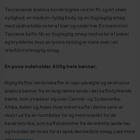
Tanzaniansk arabica kendetegnes ved en fin og let vinøs
syrlighed, en medium-fyldig body og en frugtagtig smag
med sødmefulde noter af bær og cedertræ. En mørkristet
Tanzania kaffe får en frugtagtig smag med noter af peber
og krydderier, hvor en lysere ristning er mere over i en
urte/blomsteragtig smag.
En pose indeholder 400g hele bønner.
Rigtig Kaffes Verdenskaffer er nøje udvalgte og eksklusive
arabica bønner fra en lang række lande i det kaffedyrkende
bælte, som strækker sig over Central- og Sydamerika,
Afrika, Indien og Asien. Hver enkelt kaffe i denne serie er
skabt ud fra en forståelse for og med respekt for de
karakteristika, som kaffebønnerne fra de enkelte lande har,
og hvordan de ristes for at opnå den bedste smag. Læs mere
om
serien her
.