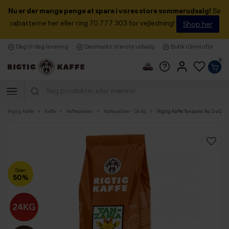
Nu er der mange penge at spare i vores store sommerudsalg!
Se
rabatterne her eller ring 70 777 303 for vejledning!
Shop her
Dag til dag levering
Danmarks største udvalg
Butik i Gentofte
0
Rigtig Kaffe
Kaffe
Kaffepakker
Kaffepakker - 24 kg
Rigtig Kaffe Tanzania No. 2 v/24
Spar
50%