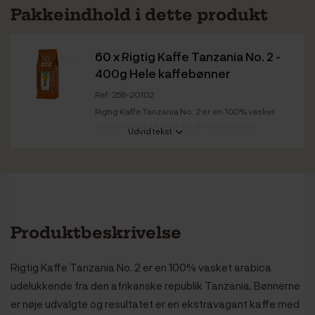
Pakkeindhold i dette produkt
60 x
Rigtig Kaffe Tanzania No. 2 -
400g Hele kaffebønner
Ref: 25B-20102
Rigtig Kaffe Tanzania No. 2 er en 100% vasket
arabica udelukkende fra den afrikanske
Udvid tekst
republik...
Kaffestyrke
Medium
Ristedato
Tanzania No. 2: 09.10.2025
Bedst før
Tanzania No. 2: 09.10.2027
Produktbeskrivelse
Rigtig Kaffe Tanzania No. 2 er en 100% vasket arabica
udelukkende fra den afrikanske republik Tanzania. Bønnerne
er nøje udvalgte og resultatet er en ekstravagant kaffe med