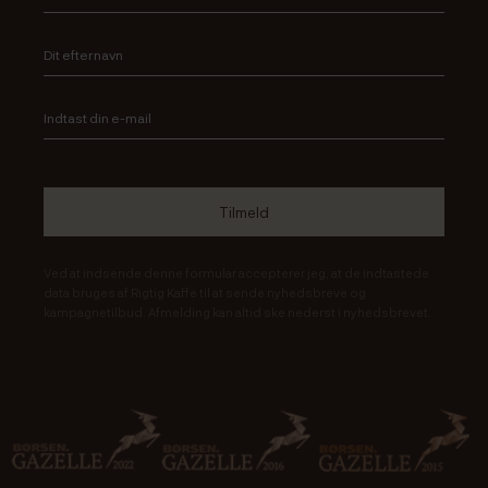
Ved at indsende denne formular accepterer jeg, at de indtastede
data bruges af Rigtig Kaffe til at sende nyhedsbreve og
kampagnetilbud. Afmelding kan altid ske nederst i nyhedsbrevet.