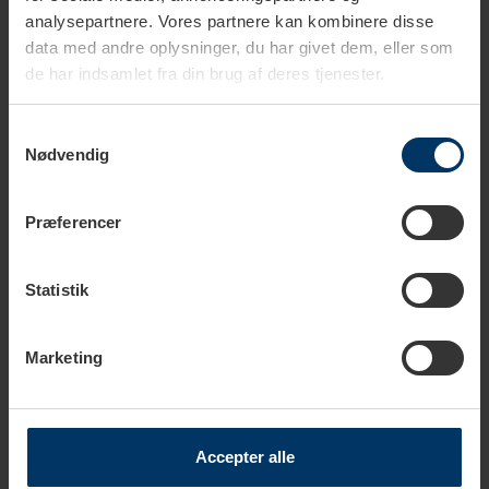
Tilføj til kurv
analysepartnere. Vores partnere kan kombinere disse
data med andre oplysninger, du har givet dem, eller som
de har indsamlet fra din brug af deres tjenester.
Samtykkevalg
Produktbeskrivelse
Nødvendig
Tekniske specifikationer
Præferencer
Statistik
Tanzania
Marketing
Kaffe fra Tanzania kendetegnes ved en frugtagtig og let
vinøs smag og duft.
Accepter alle
Land
Tanzania