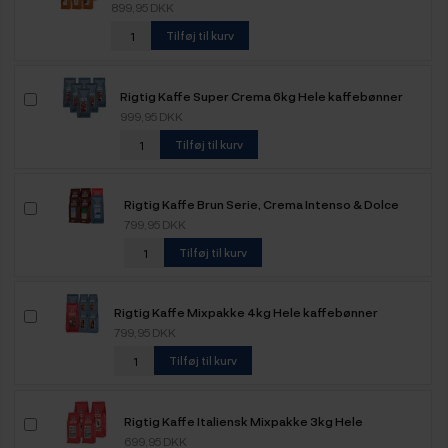
899,95 DKK
Tilføj til kurv
Rigtig Kaffe Super Crema 6kg Hele kaffebønner
999,95 DKK
Tilføj til kurv
Rigtig Kaffe Brun Serie, Crema Intenso & Dolce
Crema Mixpakke 3,6kg Hele kaffebønner
799,95 DKK
Tilføj til kurv
Rigtig Kaffe Mixpakke 4kg Hele kaffebønner
799,95 DKK
Tilføj til kurv
Rigtig Kaffe Italiensk Mixpakke 3kg Hele
kaffebønner
699,95 DKK