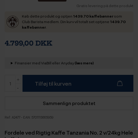
Gratis levering på dette produkt
Køb dette produkt og optjen
1439.70 kaffebønner
som
Club Barista medlem. Din kurv vil totalt set optjene
1439.70
kaffebønner
.
4.799,00 DKK
Finansier med ViaBill eller Anyday
(læs mere)
Tilføj til kurven
Sammenlign produktet
Ref:
A2477
- EAN: 5701115665959
Fordele ved Rigtig Kaffe Tanzania No. 2 v/24kg Hele