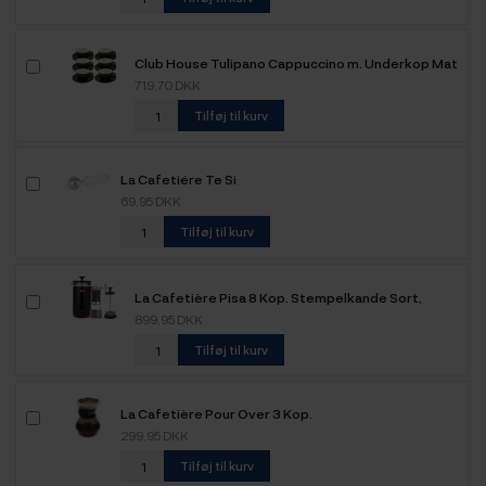
Club House Tulipano Cappuccino m. Underkop Mat
Brun 26 cl 6 Stk
719,70 DKK
Tilføj til kurv
La Cafetiére Te Si
69,95 DKK
Tilføj til kurv
La Cafetière Pisa 8 Kop. Stempelkande Sort,
Mælkeskummer og Kaffemølle
899,95 DKK
Tilføj til kurv
La Cafetière Pour Over 3 Kop.
299,95 DKK
Tilføj til kurv