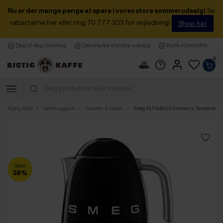
Nu er der mange penge at spare i vores store sommerudsalg!
Se
rabatterne her eller ring 70 777 303 for vejledning!
Shop her
Dag til dag levering
Danmarks største udvalg
Butik i Gentofte
0
Rigtig Kaffe
Kaffebryggere
Elkedler & kedler
Smeg KLF04BLEU Elkedel m. Temperatur 1,7
Spar
38%