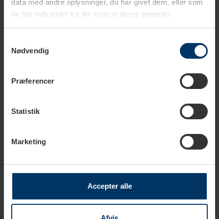
649,95 DKK
data med andre oplysninger, du har givet dem, eller som
de har indsamlet fra din brug af deres tjenester.
Tilføj til kurv
Samtykkevalg
Rigtig Kaffe Mixpakke 5,2kg Hele kaffebønner
Nødvendig
1.099,00 DKK
Tilføj til kurv
Præferencer
Statistik
Marketing
Tekniske specifikationer
Download
Accepter alle
Afvis