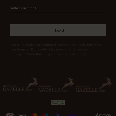
Ved at indsende denne formular accepterer jeg, at de indtastede
data bruges af Rigtig Kaffe til at sende nyhedsbreve og
kampagnetilbud. Afmelding kan altid ske nederst i nyhedsbrevet.