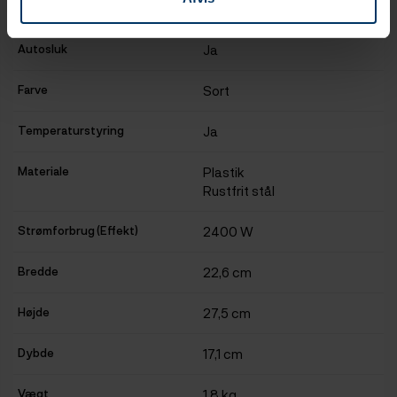
Kapacitet
1,7 L
Autosluk
Ja
Farve
Sort
Temperaturstyring
Ja
Materiale
Plastik
Rustfrit stål
Strømforbrug (Effekt)
2400 W
Bredde
22,6 cm
Højde
27,5 cm
Dybde
17,1 cm
Vægt
1,8 kg