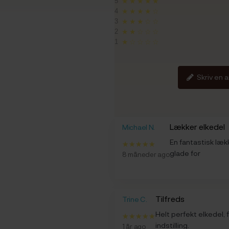
5
★★★★★
4
★★★★☆
3
★★★☆☆
2
★★☆☆☆
1
★☆☆☆☆
Skriv en 
Lækker elkedel
Michael N.
En fantastisk læk
glade for
8 måneder ago
Tilfreds
Trine C.
Helt perfekt elkedel,
indstilling.
1 år ago