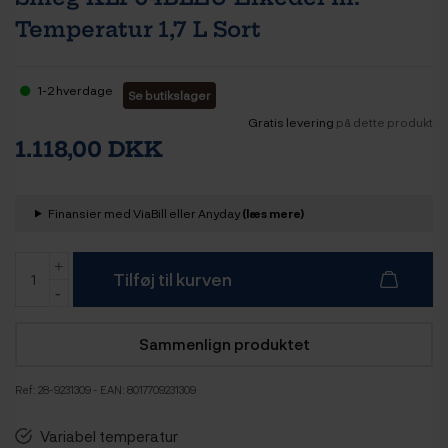
Temperatur 1,7 L Sort
1-2 hverdage
Se butikslager
Gratis levering
på dette produkt
1.118,00 DKK
Finansier med ViaBill eller Anyday
(læs mere)
Tilføj til kurven
Sammenlign produktet
Ref:
28-9231309
- EAN: 8017709231309
Variabel temperatur