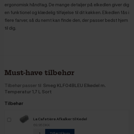
ergonomisk håndtag. De mange detaljer på elkedlen giver dig
en funktionel og klædelig tilføjelse til dit køkken. Elkedlen fås i
flere farver, så du nemt kan finde den, der passer bedst hjem
til dig.
Must-have tilbehør
Tilbehør passer til
Smeg KLF04BLEU Elkedel m.
Temperatur 1,7 L Sort
Tilbehør
La Cafetière Afkalker til Kedel
69,95 DKK
Tilføj til kurv