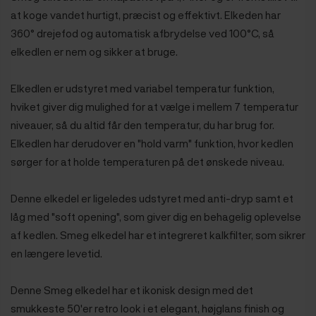
at koge vandet hurtigt, præcist og effektivt. Elkeden har
360° drejefod og automatisk afbrydelse ved 100°C, så
elkedlen er nem og sikker at bruge.
Elkedlen er udstyret med variabel temperatur funktion,
hviket giver dig mulighed for at vælge i mellem 7 temperatur
niveauer, så du altid får den temperatur, du har brug for.
Elkedlen har derudover en "hold varm" funktion, hvor kedlen
sørger for at holde temperaturen på det ønskede niveau.
Denne elkedel er ligeledes udstyret med anti-dryp samt et
låg med "soft opening", som giver dig en behagelig oplevelse
af kedlen. Smeg elkedel har et integreret kalkfilter, som sikrer
en længere levetid.
Denne Smeg elkedel har et ikonisk design med det
smukkeste 50'er retro look i et elegant, højglans finish og