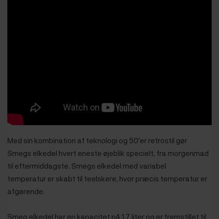
Med sin kombination af teknologi og 50'er retrostil gør
Smegs elkedel hvert eneste øjeblik specielt, fra morgenmad
til eftermiddagste. Smegs elkedel med variabel
temperatur er skabt til teelskere, hvor præcis temperatur er
afgørende.
Smeg elkedel har en kapacitet på 1,7 liter og er fremstillet til