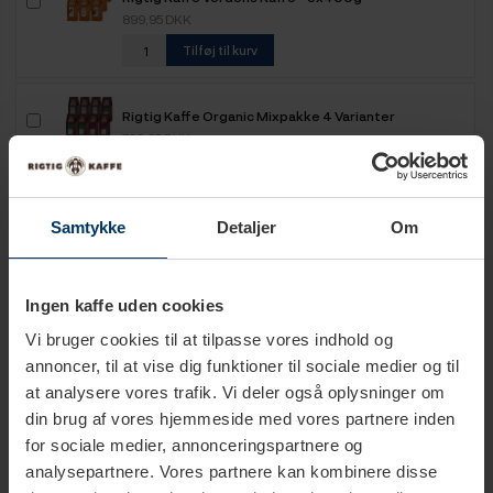
899,95 DKK
Tilføj til kurv
Rigtig Kaffe Organic Mixpakke 4 Varianter
799,95 DKK
Tilføj til kurv
Samtykke
Detaljer
Om
Rigtig Kaffe Mixpakke 2,1kg Hele kaffebønner
599,95 DKK
Tilføj til kurv
Ingen kaffe uden cookies
Vi bruger cookies til at tilpasse vores indhold og
Rigtig Kaffe Mixpakke 2,2kg Hele kaffebønner
annoncer, til at vise dig funktioner til sociale medier og til
499,95 DKK
at analysere vores trafik. Vi deler også oplysninger om
Tilføj til kurv
din brug af vores hjemmeside med vores partnere inden
for sociale medier, annonceringspartnere og
analysepartnere. Vores partnere kan kombinere disse
Rigtig Kaffe Mixpakke 2,5kg Hele kaffebønner