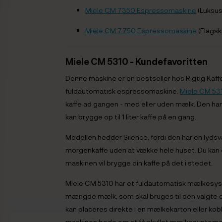
Miele CM 7350 Espressomaskine
(Luksu
Miele CM 7750 Espressomaskine
(Flagsk
Miele CM 5310
- Kundefavoritten
Denne maskine er en bestseller hos Rigtig Kaff
fuldautomatisk espressomaskine.
Miele CM 53
kaffe ad gangen - med eller uden mælk. Den har
kan brygge op til 1 liter kaffe på en gang.
Modellen hedder Silence, fordi den har en lydsv
morgenkaffe uden at vække hele huset. Du kan og
maskinen vil brygge din kaffe på det i stedet.
Miele CM 5310 har et fuldautomatisk mælkesys
mængde mælk, som skal bruges til den valgte dri
kan placeres direkte i en mælkekarton eller kobl
maskinen bede om at få skyllet mælkesystemet 