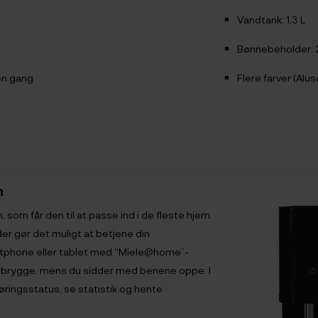
Vandtank: 1,3 L
Bønnebeholder:
en gang
Flere farver (Alu
n
 som får den til at passe ind i de fleste hjem.
der gør det muligt at betjene din
rtphone eller tablet med “Miele@home”-
at brygge, mens du sidder med benene oppe. I
ringsstatus, se statistik og hente