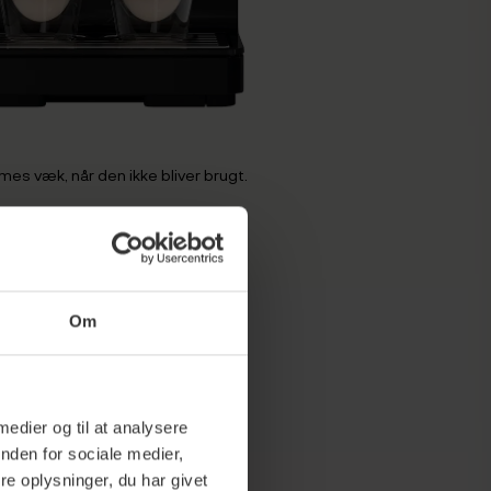
s væk, når den ikke bliver brugt.
tioner
Om
 medier og til at analysere
 200g
nden for sociale medier,
e oplysninger, du har givet
 og rød)