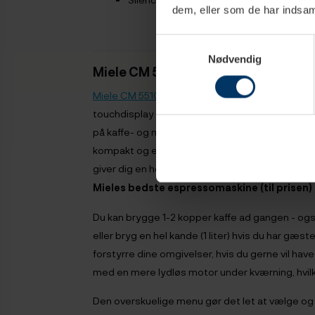
dem, eller som de har indsaml
Samtykkevalg
Nødvendig
Miele CM 5510 Silence
- Vores
testv
Miele CM 5510
er en af vores bestsellers, og det
touchdisplay og personlige brugerprofiler, som gi
på kaffe- og mælkedrikkene. Den fuldautomatis
kompakt og elegant design, der, kombineret me
giver dig en helt fantastisk brugeroplevelse.
De
Mieles bedste espressomaskine (til prisen) 
Du kan brygge 1-2 kopper kaffe ad gangen - og
eller bryg en hel kande (1 liter) hvis du har gæst
forstyrre dine omgivelser, hvis du gerne vil hav
med en mere lydløs motor under kværning, hvilk
Den overskuelige menu gør det let at vælge og 