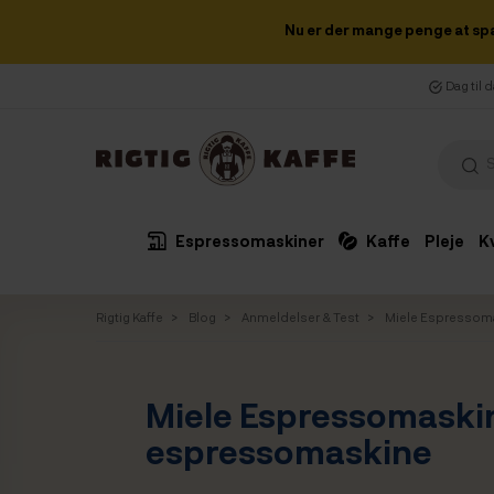
Nu er der mange penge at sp
Dag til 
Espressomaskiner
Kaffe
Pleje
K
Rigtig Kaffe
Blog
Anmeldelser & Test
Miele Espressomas
Miele Espressomaskine
espressomaskine