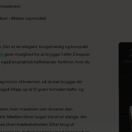
smaskinen)
ibet - Mieles topmodel)
e. Det er en elegant, brugervenlig og kompakt
10
giver mulighed for at brygge 1 eller 2 kopper
 også en praktisk kaffekande-funktion, hvor du
ag motor til kværnen, så du kan brygge din
så tilføje op til 12 gram formalet kaffe, og
tem, hvor maskinen selv doserer den
k. Mælken bliver suget ind af en slange, der
es til en mælkebeholder. Efter brug vil
igennem, hvilket let klares med et tryk på en