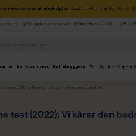
are i vores store sommerudsalg!
Se rabatterne her eller ring 70 777 30
dag levering
Danmarks største udvalg
Gratis fragt over 1000,-
Butik i
værne
Baristaunivers
Kaffebryggere
Te
Outdoor, Kopper 
Udsalg
kine test (2022): Vi kårer den bedste Miele espressomaskine
 test (2022): Vi kårer den bed