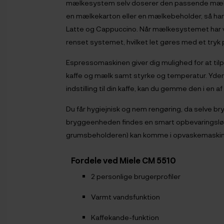
mælkesystem selv doserer den passende mælk
en mælkekarton eller en mælkebeholder, så har
Latte og Cappuccino. Når mælkesystemet har væ
renset systemet, hvilket let gøres med et tryk 
Espressomaskinen giver dig mulighed for at til
kaffe og mælk samt styrke og temperatur. Yderm
indstilling til din kaffe, kan du gemme den i en a
Du får hygiejnisk og nem rengøring, da selve b
bryggeenheden findes en smart opbevaringsløs
grumsbeholderen) kan komme i opvaskemaski
Fordele ved Miele CM 5510
2 personlige brugerprofiler
Varmt vandsfunktion
Kaffekande-funktion