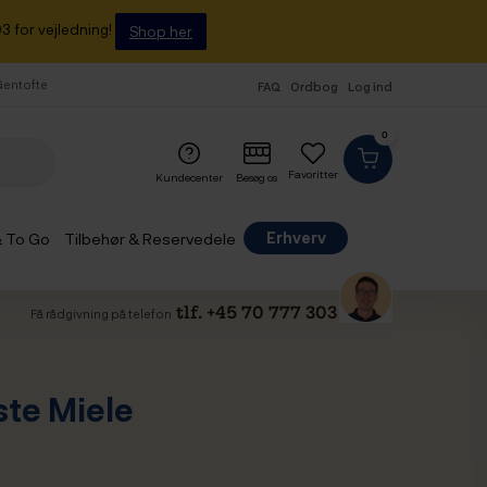
3 for vejledning!
Shop her
 Gentofte
FAQ
Ordbog
Log ind
0
Favoritter
Kundecenter
Besøg os
Erhverv
& To Go
Tilbehør & Reservedele
tlf. +45 70 777 303
Få rådgivning på telefon
ste Miele