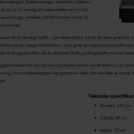
emængde. Mælkeslangen skal bare stikkes i
 du et stort udvalg af mælkedrikke som Cafe
ret brugt, vil Miele CM 5510 bede om at få
på en knap.
passe de forskellige kaffe- og mælkedrikke, så du får dem præcist,
ere kan du vælge Preinfusion, som giver en mere intens kaffeoplev
f de to brugerprofiler, så du altid kan få din yndlingskaffe med et enke
ryggeenheden let kan fjernes og skylles under vandhanen for at fje
ning, hvor mælkeslangen kan gemmes væk, når den ikke er i brug. 
nen.
Tekniske specifika
Bredde: 24,1 cm
Dybde: 46 cm
Højde: 36 cm