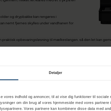
older og drypbakke kan rengøres i
n nemt fjernes skylles under vandhanen for
aktisk opbevaringsløsning til mælkeslangen, så den let kan gemme
Tekniske specifika
Bredde: 24,1 cm
Dybde: 46 cm
Detaljer
Højde: 36 cm
en gang
Vandtank: 1,3 L
se vores indhold og annoncer, til at vise dig funktioner til sociale
Bønnebeholder:
oplysninger om din brug af vores hjemmeside med vores partnere i
ysepartnere. Vores partnere kan kombinere disse data med andr
Flere farver (Sort