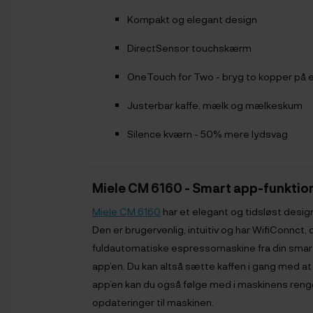
Kompakt og elegant design
DirectSensor touchskærm
OneTouch for Two - bryg to kopper på 
Justerbar kaffe, mælk og mælkeskum
Silence kværn - 50% mere lydsvag
Miele CM 6160
- Smart app-funktio
Miele CM 6160
har et elegant og tidsløst design,
Den er brugervenlig, intuitiv og har WifiConnct, 
fuldautomatiske espressomaskine fra din sma
app’en. Du kan altså sætte kaffen i gang med 
app’en kan du også følge med i maskinens rengø
opdateringer til maskinen.