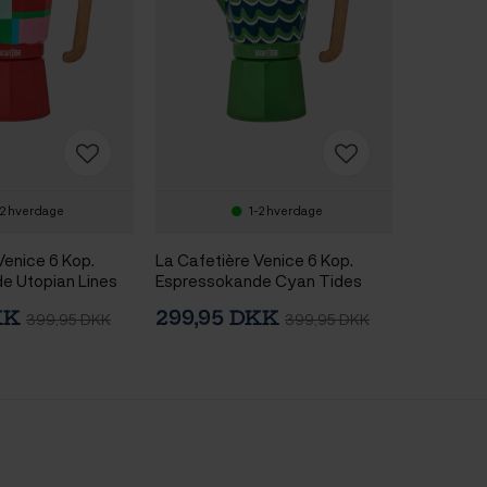
-2 hverdage
1-2 hverdage
Venice 6 Kop.
La Cafetière Venice 6 Kop.
e Utopian Lines
Espressokande Cyan Tides
DKK
299,95 DKK
399,95 DKK
399,95 DKK