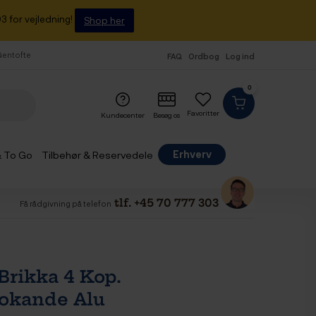
3 for vejledning!
Shop her
 Gentofte
FAQ
Ordbog
Log ind
0
Favoritter
Kundecenter
Besøg os
Erhverv
& To Go
Tilbehør & Reservedele
tlf. +45 70 777 303
Få rådgivning på telefon
 Brikka 4 Kop.
okande Alu