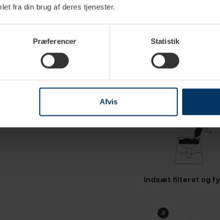
et fra din brug af deres tjenester.
e specifikationer
Præferencer
Statistik
Afvis
Indsæt filteret og f