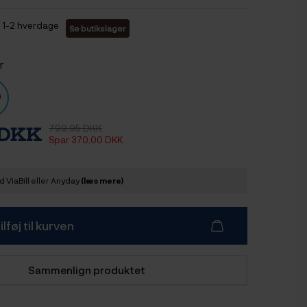
1-2 hverdage
Se butikslager
r
799,95 DKK
 DKK
Spar 370,00 DKK
 ViaBill eller Anyday
(læs mere)
ilføj til kurven
Sammenlign produktet