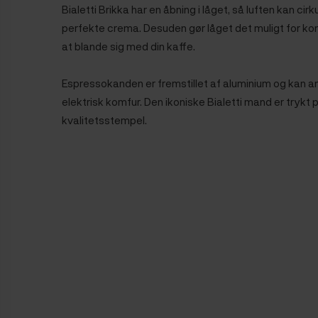
Bialetti Brikka har en åbning i låget, så luften kan c
perfekte crema. Desuden gør låget det muligt for kon
at blande sig med din kaffe.
Espressokanden er fremstillet af aluminium og kan 
elektrisk komfur. Den ikoniske Bialetti mand er trykt
kvalitetsstempel.