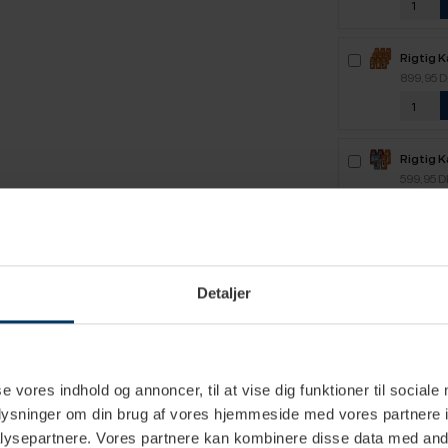
Rigtig 
Kaffe -
899,95 
Rigtig 
2,1kg H
599,95 
Rigtig 
2,5kg H
649,95 
Detaljer
se vores indhold og annoncer, til at vise dig funktioner til sociale
oplysninger om din brug af vores hjemmeside med vores partnere i
ysepartnere. Vores partnere kan kombinere disse data med andr