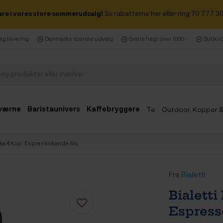
are i vores store sommerudsalg!
Se rabatterne her eller ring 70 777 30
dag levering
Danmarks største udvalg
Gratis fragt over 1000,-
Butik i
værne
Baristaunivers
Kaffebryggere
Te
Outdoor, Kopper 
Udsalg
ikka 4 Kop. Espressokande Alu
Fra
Bialetti
Bialetti
Espress