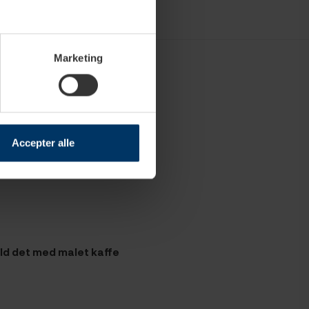
Marketing
Accepter alle
yld det med malet kaffe