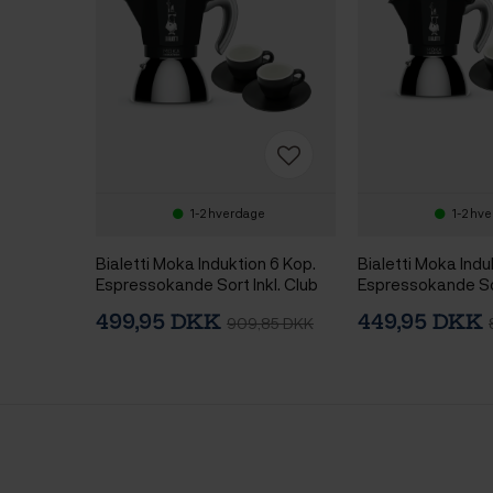
1-2 hverdage
1-2 hv
Bialetti Moka Induktion 6 Kop.
Bialetti Moka Indu
Espressokande Sort Inkl. Club
Espressokande Sor
House Tulipano Espresso m.
House Tulipano E
499,95 DKK
449,95 DKK
909,85 DKK
Underkop Mat Sort 7 cl 2 Stk
Underkop Mat Sort