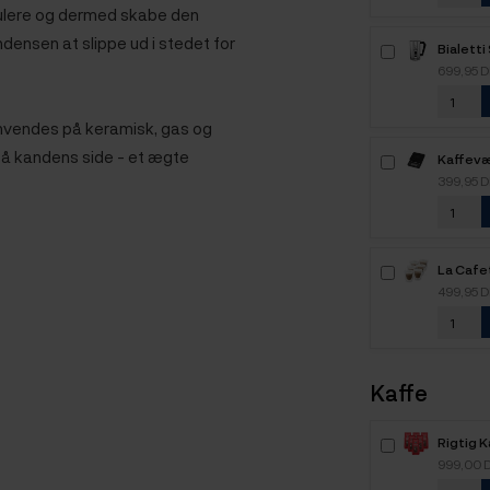
irkulere og dermed skabe den
densen at slippe ud i stedet for
Bialett
Mælke
699,95 
anvendes på keramisk, gas og
 på kandens side - et ægte
Kaffevæ
399,95 
La Cafe
Dobbel
499,95 
Cappucci
Kaffe
Rigtig 
Intenso
999,00 
kaffebø