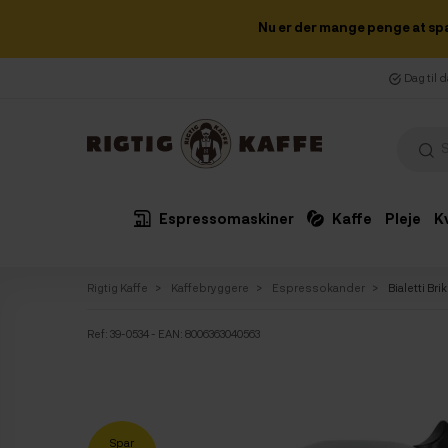
Nu er der mange penge at sp
Dag til 
Espressomaskiner
Kaffe
Pleje
K
Rigtig Kaffe
Kaffebryggere
Espressokander
Bialetti Br
Ref:
39-0534
- EAN: 8006363040563
Spar