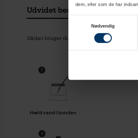
dem, eller som de har indsaml
Udvidet beskrivelse
Teknisk
Samtykkevalg
Nødvendig
Sådan bruger du en espressokande
Hæld vand i bunden