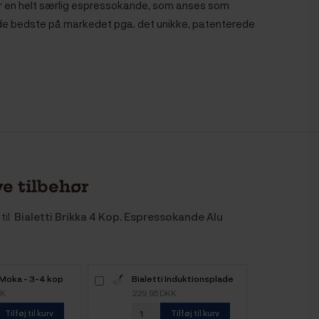
 er en helt særlig espressokande, som anses som
de bedste på markedet pga. det unikke, patenterede
e tilbehør
til
Bialetti Brikka 4 Kop. Espressokande Alu
 Moka - 3-4 kop
Bialetti Induktionsplade
Stål 13cm
KK
229,95 DKK
Tilføj til kurv
Tilføj til kurv