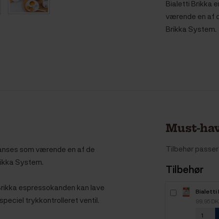
Bialetti Brikka
værende en af 
Brikka System.
Must-hav
Tilbehør passer 
m anses som værende en af de
rikka System.
Tilbehør
 Brikka espressokanden kan lave
Bialetti
eciel trykkontrolleret ventil.
Pakning
99,95 D