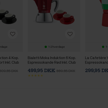
erdage
1-2 hverdage
1
ktion 4 Kop.
Bialetti Moka Induktion 6 Kop.
La Cafetière 
t Inkl. Club
Espressokande Rød Inkl. Club
Espressokand
spresso m.
House Tulipano Espresso m.
499,95 DKK
299,95 
809,85 DKK
889,85 DKK
 7 cl 2 Stk
Underkop Mat Rød 7 cl 2 Stk