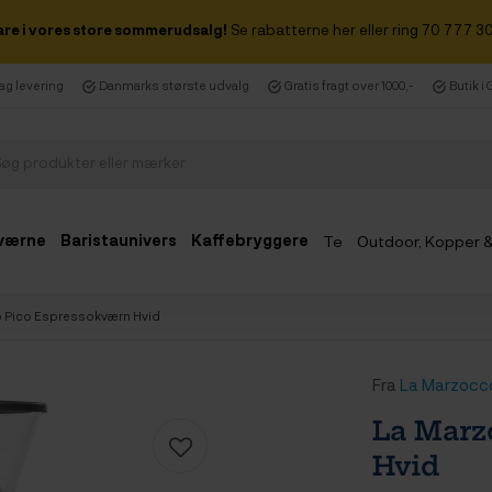
are i vores store sommerudsalg!
Se rabatterne her eller ring 70 777 30
dag levering
Danmarks største udvalg
Gratis fragt over 1000,-
Butik i
værne
Baristaunivers
Kaffebryggere
Te
Outdoor, Kopper 
Udsalg
 Pico Espressokværn Hvid
Fra
La Marzocc
La Marz
Hvid