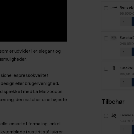
Rensebø
Sort
99,95 D
Eureka 
58 mm
249,95 
om er udviklet i et elegant og
gsmuligheder.
Eureka 
Stål
159,96 
ssionel espressokvalitet
esign eller brugervenlighed.
dmad spækket med La Marzoccos
værning, der matcher dine højeste
Tilbehør
La Marz
Weight k
599,00 
lle: ensartet formaling, enkel
Espres
ærnblade i rustfrit stål sikrer