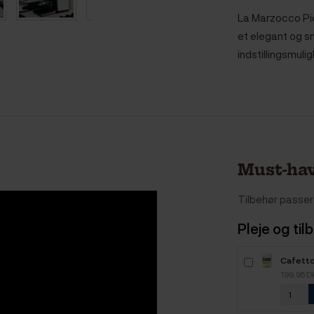
La Marzocco Pic
et elegant og 
indstillingsmuli
Must-hav
Tilbehør passer 
Pleje og til
Cafett
450g
199,95 