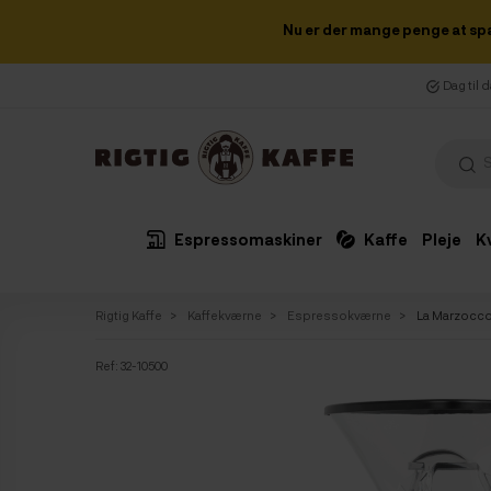
Nu er der mange penge at sp
Dag til 
Espressomaskiner
Kaffe
Pleje
K
Rigtig Kaffe
Kaffekværne
Espressokværne
La Marzocco
Ref:
32-10500