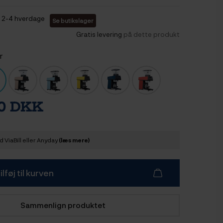
2-4 hverdage
Se butikslager
Gratis levering
på dette produkt
r
00 DKK
 ViaBill eller Anyday
(læs mere)
ilføj til kurven
Sammenlign produktet