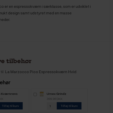
o er en espressokværn i særklasse, som er udviklet i
smukt design samt udstyret med en masse
gheder.
e tilbehør
til
La Marzocco Pico Espressokværn Hvid
behør
o Kværnrens
Urnex Grindz
Kaffekværnrens 2x430g
DKK
399,95 DKK
Tilføj til kurv
Tilføj til kurv