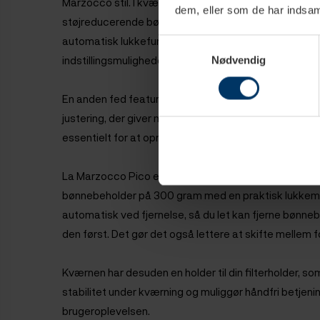
Marzocco stil. I kværnen finder du et hav af lækre 
dem, eller som de har indsaml
støjreducerende børsteløs induktionsmotor, justerbar
automatisk lukkefunktion på bønnebeholderen, præci
Samtykkevalg
indstillingsmuligheder, der også kan styres via La 
Nødvendig
En anden fed feature ved kværnen er, at den er udsty
justering, der giver mulighed for præcis indstilling af 
essentielt for at opnå den ønskede ekstraktion.
La Marzocco Pico er udstyret med 39 mm flade kværn
bønnebeholder på 300 gram med en praktisk lukkeme
automatisk ved fjernelse, så du let kan fjerne bønn
den først. Det gør det også lettere at skifte mellem 
Kværnen har desuden en holder til din filterholder, so
stabilitet under kværning og muliggør håndfri betjenin
brugeroplevelsen.