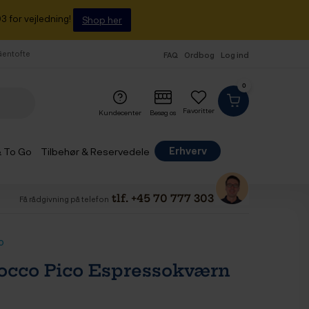
3 for vejledning!
Shop her
 Gentofte
FAQ
Ordbog
Log ind
0
Favoritter
Kundecenter
Besøg os
Erhverv
& To Go
Tilbehør & Reservedele
tlf. +45 70 777 303
Få rådgivning på telefon
o
occo Pico Espressokværn