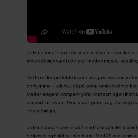
La Marzocco Pico er en espressokværn i særklasse, s
smukt design samt udstyret med en masse indstillin
Dette er den perfekte kværn til dig, der ønsker profe
derhjemme – uden at gå på kompromis med hverken d
Med et elegant, kompakt ydre i mat sort og en in
ekspertise, leverer Pico stabil, præcis og støjsvag k
forventninger.
La Marzocco Pico er skabt med fokus på det essentie
betjening og holdbart håndværk. Med 39 mm koniske kv