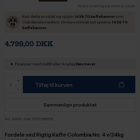
Gratis levering på dette produkt
Køb dette produkt og optjen
1439.70 kaffebønner
som
Club Barista medlem. Din kurv vil totalt set optjene
1439.70
kaffebønner
.
4.799,00 DKK
Finansier med ViaBill eller Anyday
(læs mere)
Tilføj til kurven
Sammenlign produktet
Ref:
A2479
- EAN: 5701115666116
Fordele ved Rigtig Kaffe Colombia No. 4 v/24kg