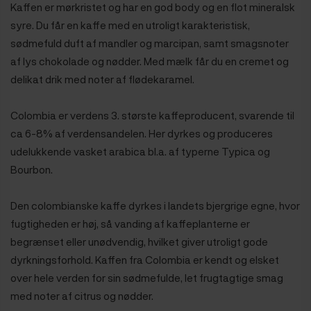
Kaffen er mørkristet og har en god body og en flot mineralsk
syre. Du får en kaffe med en utroligt karakteristisk,
sødmefuld duft af mandler og marcipan, samt smagsnoter
af lys chokolade og nødder. Med mælk får du en cremet og
delikat drik med noter af flødekaramel.
Colombia er verdens 3. største kaffeproducent, svarende til
ca 6-8% af verdensandelen. Her dyrkes og produceres
udelukkende vasket arabica bl.a. af typerne Typica og
Bourbon.
Den colombianske kaffe dyrkes i landets bjergrige egne, hvor
fugtigheden er høj, så vanding af kaffeplanterne er
begrænset eller unødvendig, hvilket giver utroligt gode
dyrkningsforhold. Kaffen fra Colombia er kendt og elsket
over hele verden for sin sødmefulde, let frugtagtige smag
med noter af citrus og nødder.