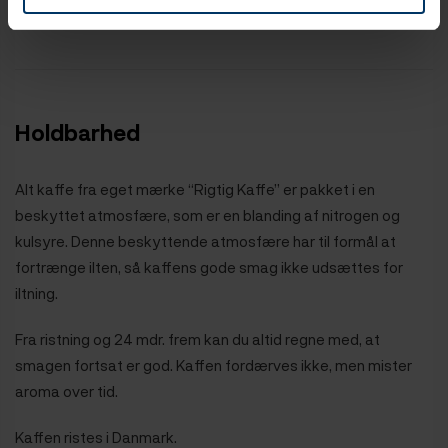
Høst
September til december
Holdbarhed
Alt kaffe fra eget mærke “Rigtig Kaffe” er pakket i en
beskyttet atmosfære, som er en blanding af nitrogen og
kulsyre. Denne beskyttende atmosfære har til formål at
fortrænge ilten, så kaffens gode smag ikke udsættes for
iltning.
Fra ristning og 24 mdr. frem kan du altid regne med, at
smagen fortsat er god. Kaffen fordærves ikke, men mister
aroma over tid.
Kaffen ristes i Danmark.