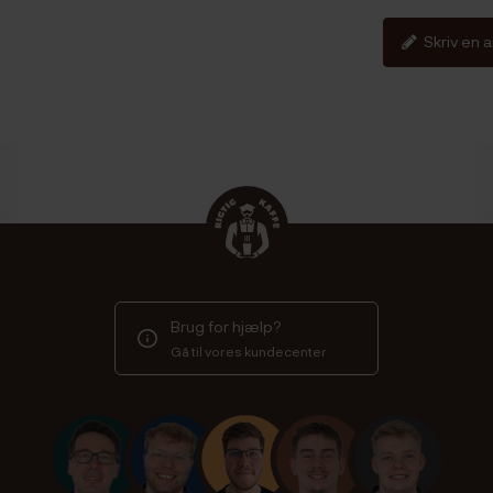
Skriv en 
Brug for hjælp?
Gå til vores kundecenter