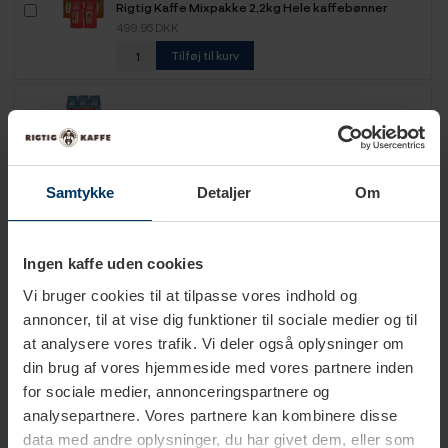
Rigtig Kaffe Mixpakke 2,2kg Hele kaffebønner
499,95 DKK
Tilføj til kurv
Rigtig Kaffe Mixpakke 2,5kg Hele kaffebønner
649,95 DKK
Tilføj til kurv
Samtykke
Detaljer
Om
Rigtig Kaffe Mixpakke 5,2kg Hele kaffebønner
1.099,00 DKK
Ingen kaffe uden cookies
Tilføj til kurv
Vi bruger cookies til at tilpasse vores indhold og
annoncer, til at vise dig funktioner til sociale medier og til
at analysere vores trafik. Vi deler også oplysninger om
din brug af vores hjemmeside med vores partnere inden
for sociale medier, annonceringspartnere og
Produktbeskrivelse
analysepartnere. Vores partnere kan kombinere disse
data med andre oplysninger, du har givet dem, eller som