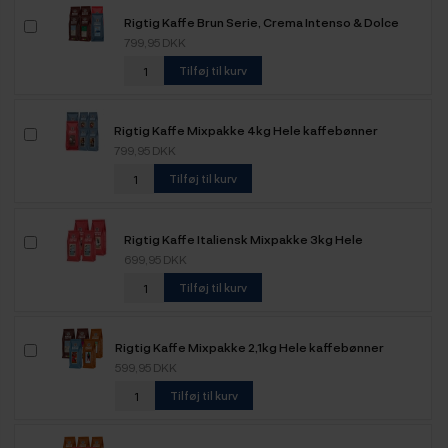
Rigtig Kaffe Brun Serie, Crema Intenso & Dolce
Crema Mixpakke 3,6kg Hele kaffebønner
799,95 DKK
Tilføj til kurv
Rigtig Kaffe Mixpakke 4kg Hele kaffebønner
799,95 DKK
Tilføj til kurv
Rigtig Kaffe Italiensk Mixpakke 3kg Hele
kaffebønner
699,95 DKK
Tilføj til kurv
Rigtig Kaffe Mixpakke 2,1kg Hele kaffebønner
599,95 DKK
Tilføj til kurv