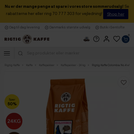
Nu er der mange penge at spare i vores store sommerudsalg!
Se
rabatterne her eller ring 70 777 303 for vejledning!
Shop her
Dag til dag levering
Danmarks største udvalg
Butik i Gentofte
0
Rigtig Kaffe
Kaffe
Kaffepakker
Kaffepakker - 24 kg
Rigtig Kaffe Colombia No. 4 v/24
Spar
50%