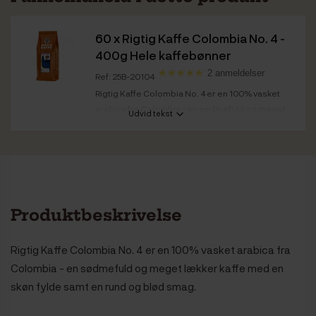
60 x
Rigtig Kaffe Colombia No. 4 -
400g Hele kaffebønner
2 anmeldelser
Ref: 25B-20104
Rigtig Kaffe Colombia No. 4 er en 100% vasket
arabica fra Colombia - en sødmefuld og meget
Udvid tekst
lækker...
Kaffestyrke
Mørk
Ristedato
Colombia No. 4: 09.10.2025
Bedst før
Colombia No. 4: 09.10.2027
Produktbeskrivelse
Rigtig Kaffe Colombia No. 4 er en 100% vasket arabica fra
Colombia - en sødmefuld og meget lækker kaffe med en
skøn fylde samt en rund og blød smag.