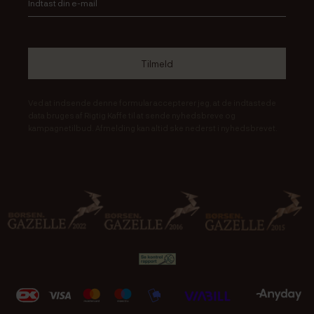
Ved at indsende denne formular accepterer jeg, at de indtastede
data bruges af Rigtig Kaffe til at sende nyhedsbreve og
kampagnetilbud. Afmelding kan altid ske nederst i nyhedsbrevet.