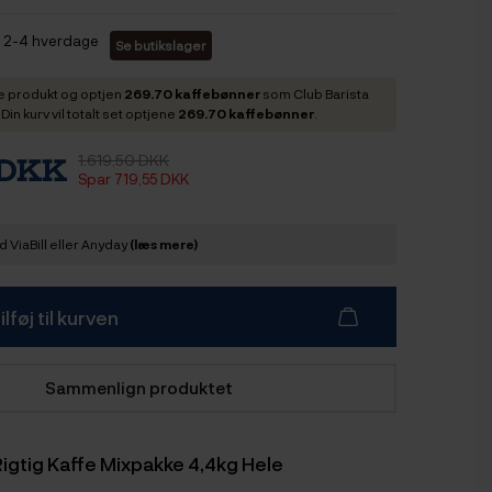
2-4 hverdage
Se butikslager
e produkt og optjen
269.70 kaffebønner
som Club Barista
in kurv vil totalt set optjene
269.70 kaffebønner
.
1.619,50 DKK
 DKK
Spar 719,55 DKK
 ViaBill eller Anyday
(læs mere)
ilføj til kurven
Sammenlign produktet
igtig Kaffe Mixpakke 4,4kg Hele