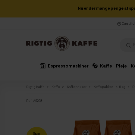
Nu er der mange penge at sp
Dag til 
Espressomaskiner
Kaffe
Pleje
K
Rigtig Kaffe
Kaffe
Kaffepakker
Kaffepakker - 4-5 kg
R
Ref:
A5258
Spar