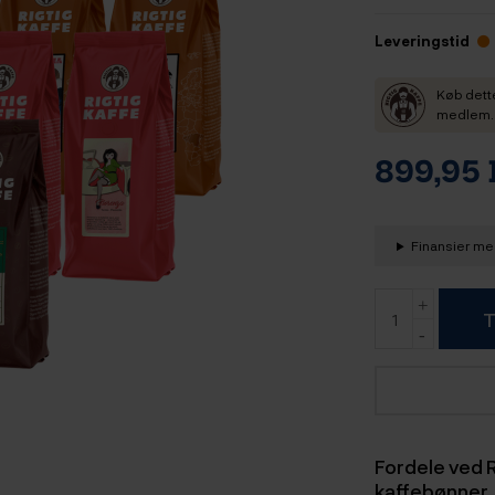
Leveringstid
Køb dett
medlem. D
899,95
Finansier med
T
Fordele ved R
kaffebønner