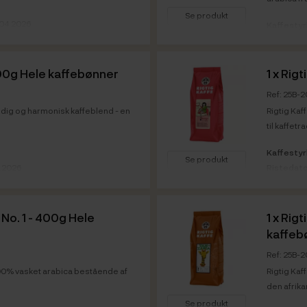
Se produkt
.04.2026
Kaffesty
.04.2028
Ristedat
Vare info
Bedst før
500g Hele kaffebønner
1 x
Rigt
Ref: 25B-
fyldig og harmonisk kaffeblend - en
Rigtig Kaf
til kaffetr
Kaffesty
Se produkt
2.2026
Ristedat
2.2028
Bedst før
Vare info
No. 1 - 400g Hele
1 x
Rigt
kaffeb
Ref: 25B-
100% vasket arabica bestående af
Rigtig Kaf
den afrika
Se produkt