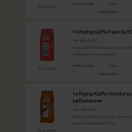
Kaffestyrke
Mørk
Se produkt
Ristedato
Espresso: 13
Udvid tekst
Bedst før
Espresso: 13
Vare info
1 x
Rigtig Kaffe Fabiola 
Ref: 25B-20011
Rigtig Kaffe Fabiola er en utroligt 
hyldest til den toscanske...
Kaffestyrke
Mørk
Se produkt
Ristedato
Fabiola: 27.0
Udvid tekst
Bedst før
Fabiola: 27.0
Vare info
1 x
Rigtig Kaffe Honduras 
kaffebønner
Ref: 25B-20101
Rigtig Kaffe Honduras No. 1 er en 
nøje udvalgte bønner fra...
Se produkt