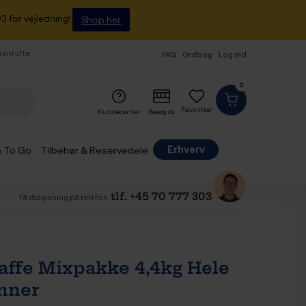
3 for vejledning!
Shop her
 Gentofte
FAQ
Ordbog
Log ind
0
Favoritter
Kundecenter
Besøg os
Erhverv
& To Go
Tilbehør & Reservedele
tlf. +45 70 777 303
Få rådgivning på telefon
Kaffe Mixpakke 4,4kg Hele
nner