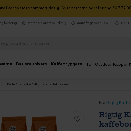
are i vores store sommerudsalg!
Se rabatterne her eller ring 70 777 30
dag levering
Danmarks største udvalg
Gratis fragt over 1000,-
Butik i
værne
Baristaunivers
Kaffebryggere
Te
Outdoor, Kopper 
Udsalg
igtig Kaffe Mixpakke 4,4kg Hele kaffebønner
Fra
Rigtig Kaffe
Rigtig 
kaffebø