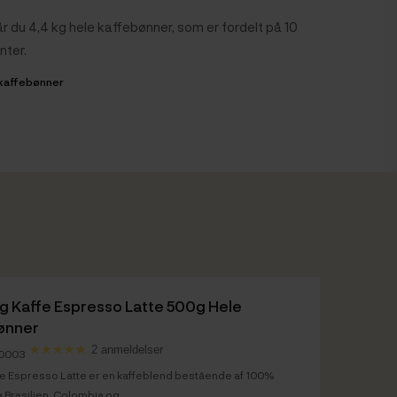
r du 4,4 kg hele kaffebønner, som er fordelt på 10
nter.
 kaffebønner
ig Kaffe Espresso Latte 500g Hele
ønner
2 anmeldelser
20003
ffe Espresso Latte er en kaffeblend bestående af 100%
a Brasilien, Colombia og...