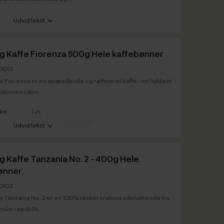
rke
Mørk
Udvid tekst
o
Espresso Latte: 27.01.2026
Espresso Latte: 27.01.2028
ig Kaffe Fiorenza 500g Hele kaffebønner
20013
fe Fiorenza er en spændende og raffineret kaffe - en hyldest
aditionen i den...
rke
Lys
o
Fiorenza: 27.02.2026
Udvid tekst
Fiorenza: 27.02.2028
ig Kaffe Tanzania No. 2 - 400g Hele
ønner
20102
fe Tanzania No. 2 er en 100% vasket arabica udelukkende fra
nske republik...