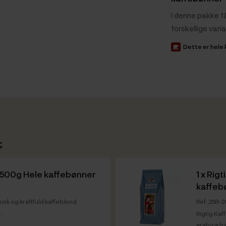
I denne pakke få
forskellige varia
Dette er hele
t
o 500g Hele kaffebønner
1 x
Rigt
kaffeb
isk og kraftfuld kaffeblend
Ref: 25B-
.
Rigtig Ka
arabica fr