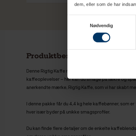
Ristedato
Organic Chan
Vare info
dem, eller som de har indsaml
Bedst før
Organic Chan
Samtykkevalg
Nødvendig
Produktbeskrivelse
Denne Rigtig Kaffe mixpakke tager dig på en spænde
kaffeoplevelser – her kan du smage på lækre og sp
anerkendte mærke, Rigtig Kaffe, som vi har skabt m
I denne pakke får du 4,4 kg hele kaffebønner, som er f
hver især byder på unikke smagsprofiler.
Du kan finde flere detaljer om de enkelte kaffeblends