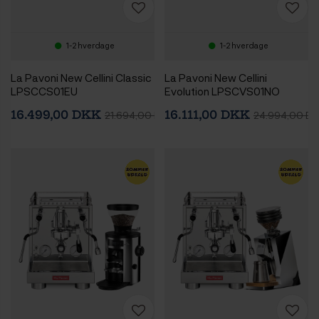
1-2 hverdage
1-2 hverdage
La Pavoni New Cellini Classic
La Pavoni New Cellini
LPSCCS01EU
Evolution LPSCVS01NO
Espressomaskine Inkl. Eureka
Espressomaskine Inkl. Eureka
16.499,00 DKK
16.111,00 DKK
21.694,00 DKK
24.994,00 D
Mignon Zero 65 Speedy
Mignon Libra 65 Chrome
Chrome Espressokværn
Espressokværn