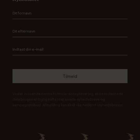
Ved at indsende denne formular accepterer jeg, at de indtastede
data bruges af Rigtig Kaffe til at sende nyhedsbreve og
kampagnetilbud. Afmelding kan altid ske nederst i nyhedsbrevet.