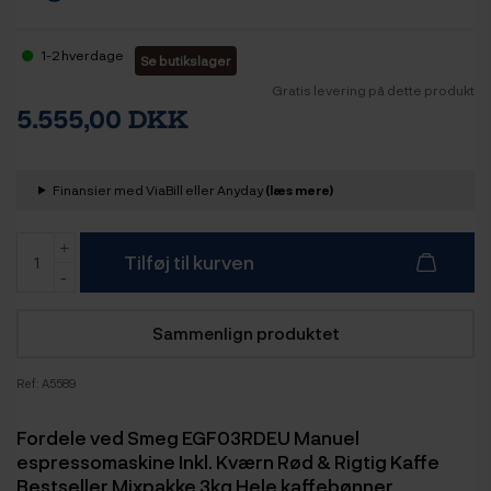
1-2 hverdage
Se butikslager
Gratis levering på dette produkt
5.555,00 DKK
Finansier med ViaBill eller Anyday
(læs mere)
Tilføj til kurven
Sammenlign produktet
Ref:
A5589
Fordele ved Smeg EGF03RDEU Manuel
espressomaskine Inkl. Kværn Rød & Rigtig Kaffe
Bestseller Mixpakke 3kg Hele kaffebønner