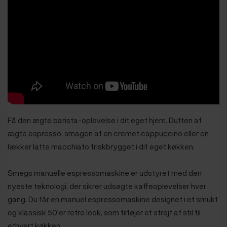
Få den ægte barista-oplevelse i dit eget hjem. Duften af ​​
ægte espresso, smagen af ​​en cremet cappuccino eller en
lækker latte macchiato friskbrygget i dit eget køkken.
Smegs manuelle espressomaskine er udstyret med den
nyeste teknologi, der sikrer udsøgte kaffeoplevelser hver
gang. Du får en manuel espressomaskine designet i et smukt
og klassisk 50'er retro look, som tilføjer et strejf af stil til
ethvert køkken.