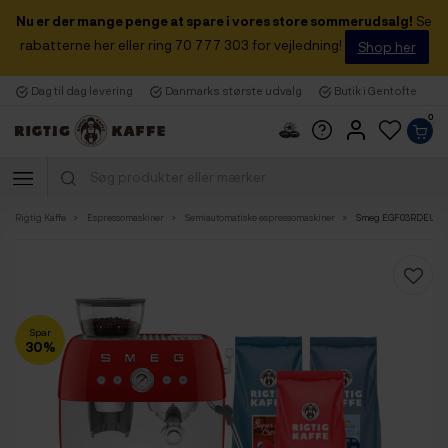
Nu er der mange penge at spare i vores store sommerudsalg!
Se
rabatterne her eller ring 70 777 303 for vejledning!
Shop her
Dag til dag levering
Danmarks største udvalg
Butik i Gentofte
0
Rigtig Kaffe
Espressomaskiner
Semiautomatiske espressomaskiner
Smeg EGF03RDEU Manue
Spar
30%