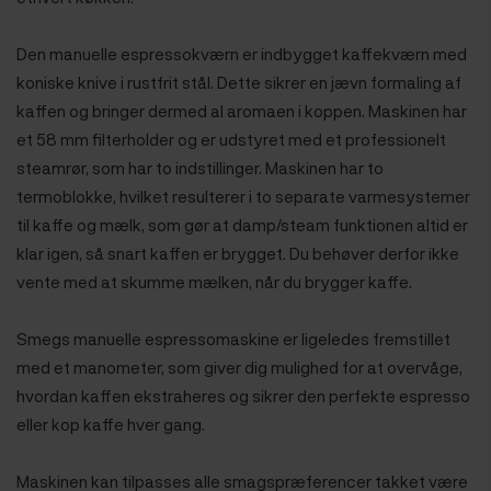
Den manuelle espressokværn er indbygget kaffekværn med
koniske knive i rustfrit stål. Dette sikrer en jævn formaling af
kaffen og bringer dermed al aromaen i koppen. Maskinen har
et 58 mm filterholder og er udstyret med et professionelt
steamrør, som har to indstillinger. Maskinen har to
termoblokke, hvilket resulterer i to separate varmesystemer
til kaffe og mælk, som gør at damp/steam funktionen altid er
klar igen, så snart kaffen er brygget. Du behøver derfor ikke
vente med at skumme mælken, når du brygger kaffe.
Smegs manuelle espressomaskine er ligeledes fremstillet
med et manometer, som giver dig mulighed for at overvåge,
hvordan kaffen ekstraheres og sikrer den perfekte espresso
eller kop kaffe hver gang.
Maskinen kan tilpasses alle smagspræferencer takket være