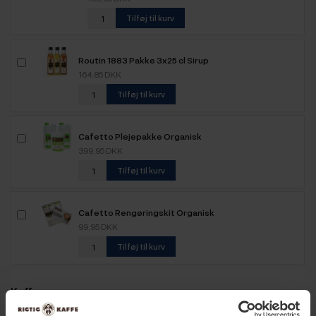
Tilføj til kurv
Routin 1883 Pakke 3x25 cl Sirup
164,85 DKK
Tilføj til kurv
Cafetto Plejepakke Organisk
399,95 DKK
Tilføj til kurv
Cafetto Rengøringskit Organisk
99,95 DKK
Tilføj til kurv
Kaffe