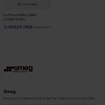
1-2 hverdage
La Pavoni Mini Cellini
LPSMCS01EU
Espressomaskine Inkl. Eureka
11.999,00 DKK
15.921,00 DKK
Mignon Zero 65 Speedy
Chrome Espressokværn
Smeg
Smeg er et italiensk brand, der har skabt stor succes i hele
verdenen med sine farverige retrodesigns indenfor hårde