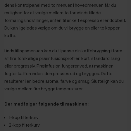
dens kontrolpanel med to menuer. I hovedmenuen får du
mulighed for at vælge mellem to forudindstillede
formalingsindstillinger, enten til enkelt espresso eller dobbelt.
Du kan ligeledes vælge om du vil brygge en eller to kopper
kaffe.
I indstillingsmenuen kan du tilpasse din kaffebrygning i form
af fire forskellige præinfusionsprofiler: kort, standard, lang
eller progressiv. Præinfusion fungerer ved, at maskinen
fugter kaffen inden, den presses ud og brygges. Dette
resulterer i en bedre aroma, farve og smag. Slutteligt kan du
vælge mellem fire bryggetemperaturer.
Der medfølger følgende til maskinen:
1-kop filterkurv
2-kop filterkurv