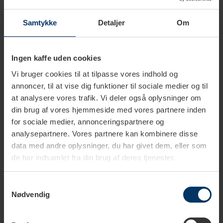
Rigtig Kaffe Super Crema 6kg Hele kaffebønner
1.199,00 DKK
Samtykke
Detaljer
Om
Tilføj til kurv
Ingen kaffe uden cookies
Rigtig Kaffe Crema Intenso 6kg Hele kaffebønner
999,00 DKK
Vi bruger cookies til at tilpasse vores indhold og
annoncer, til at vise dig funktioner til sociale medier og til
Tilføj til kurv
at analysere vores trafik. Vi deler også oplysninger om
din brug af vores hjemmeside med vores partnere inden
Rigtig Kaffe Organic Mixpakke 4 Varianter
for sociale medier, annonceringspartnere og
799,95 DKK
analysepartnere. Vores partnere kan kombinere disse
Tilføj til kurv
data med andre oplysninger, du har givet dem, eller som
de har indsamlet fra din brug af deres tjenester.
Rigtig Kaffe Verdens Kaffe - 9x400g
899,95 DKK
Samtykkevalg
Nødvendig
Tilføj til kurv