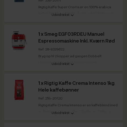
Rigtig Kaffe Super Crema er en 100% arabica
kaffeblend bestående af nøje udvalgte bønner
Udvid tekst
fra...
Kaffestyrke
Medium
1 x
Smeg EGF03RDEU Manuel
Ristedato
Super Crema 1kg: 04.03.2026
Espressomaskine Inkl. Kværn Rød
Bedst før
Super Crema 1kg: 04.03.2028
Ref: 28-9329822
Bryg op til 2 kopper ad gangen Dobbelt
termoblok varmesystem Indbygget
Udvid tekst
steamfunktion...
Maskinkategori
Semiautomatisk
1 x
Rigtig Kaffe Crema Intenso 1kg
Mælkesystem
Ja - steamer
Hele kaffebønner
Farve front /
Rød
kabinet
Ref: 25b-20120
Rigtig Kaffe Crema Intenso er en kaffeblend med
en balanceret smag. Den tilbyder en fyldig og...
Udvid tekst
Kaffestyrke
Medium