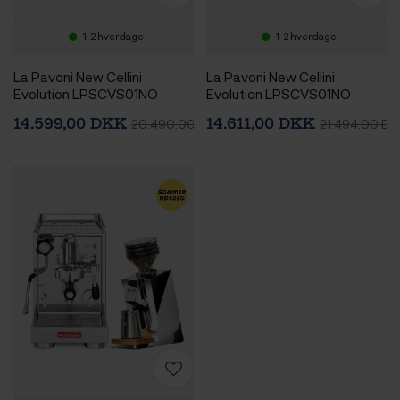
1-2 hverdage
1-2 hverdage
La Pavoni New Cellini
La Pavoni New Cellini
Evolution LPSCVS01NO
Evolution LPSCVS01NO
Espressomaskine Inkl.
Espressomaskine Inkl. Eureka
14.599,00 DKK
14.611,00 DKK
20.490,00 DKK
21.494,00 DK
Mahlkönig X54
Mignon Zero 65 Speedy
Espressokværn Chrome
Chrome Espressokværn