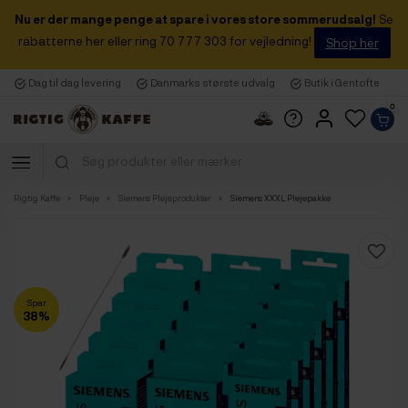
Nu er der mange penge at spare i vores store sommerudsalg!
Se
rabatterne her eller ring 70 777 303 for vejledning!
Shop her
Dag til dag levering
Danmarks største udvalg
Butik i Gentofte
0
Rigtig Kaffe
Pleje
Siemens Plejeprodukter
Siemens XXXL Plejepakke
Spar
38%