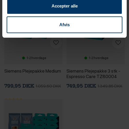
Accepter alle
Afvis
1-2 hverdage
1-2 hverdage
Siemens Plejepakke Medium
Siemens Plejepakke 3 stk -
Espresso Care TZ80004
799,95 DKK
749,95 DKK
1.059,60 DKK
1.349,85 DKK