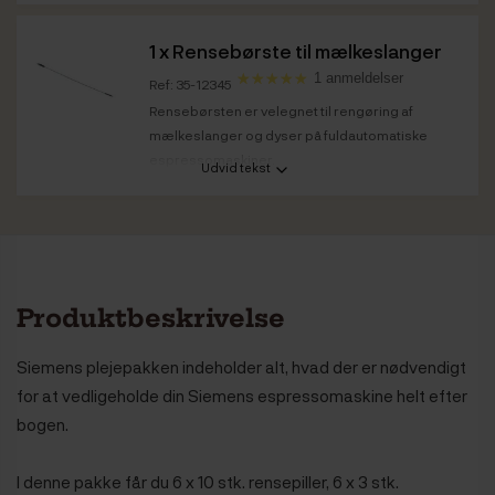
1 x
Rensebørste til mælkeslanger
1 anmeldelser
Ref: 35-12345
Rensebørsten er velegnet til rengøring af
mælkeslanger og dyser på fuldautomatiske
espressomaskiner.
Udvid tekst
Produktbeskrivelse
Siemens plejepakken indeholder alt, hvad der er nødvendigt
for at vedligeholde din Siemens espressomaskine helt efter
bogen.
I denne pakke får du 6 x 10 stk. rensepiller, 6 x 3 stk.