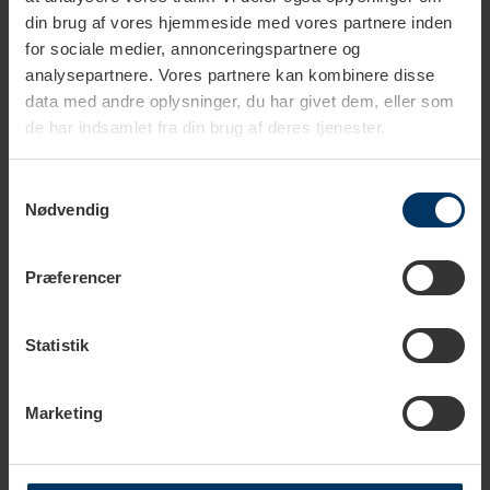
din brug af vores hjemmeside med vores partnere inden
for sociale medier, annonceringspartnere og
analysepartnere. Vores partnere kan kombinere disse
data med andre oplysninger, du har givet dem, eller som
de har indsamlet fra din brug af deres tjenester.
Samtykkevalg
Nødvendig
1-2 hverdage
1-2 hverdage
Præferencer
Siemens Plejepakke Inkl. 2kg
Siemens Plejepakke Inkl. 1kg
Rigtig Kaffe
Rigtig Kaffe Adrianna
Statistik
999,95 DKK
799,95 DKK
1.679,40 DKK
869,70 DKK
Marketing