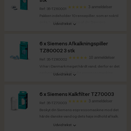
3 anmeldelser
Ref: 35-TZ60001
Pakken indeholder 10 rensepiller, som er nok til
cirka 1 - 1,5 års rengøring af din Siemens...
Udvid tekst
6 x
Siemens Afkalkningspiller
TZ80002 3 stk
10 anmeldelser
Ref: 35-TZ80002
Vi har i Danmark meget hårdt vand, derfor er det
nødvendigt at afkalke din espressomaskine....
Udvid tekst
6 x
Siemens Kalkfilter TZ70003
3 anmeldelser
Ref: 35-TZ70003
Beskyt din Siemens espressomaskine mod det
hårde danske vand og dets høje indhold af kalk.
Udvid tekst