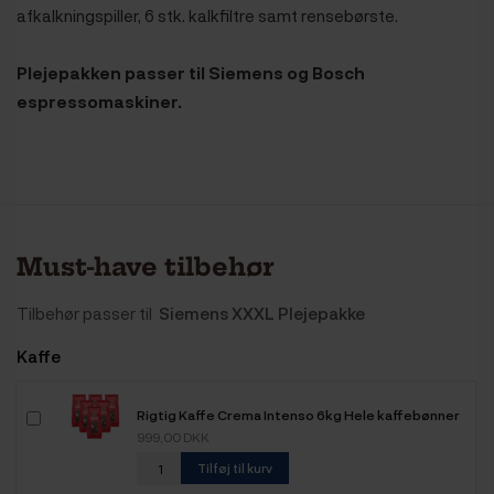
afkalkningspiller, 6 stk. kalkfiltre samt rensebørste.
Plejepakken passer til Siemens og Bosch
espressomaskiner.
Must-have tilbehør
Tilbehør passer til
Siemens XXXL Plejepakke
Kaffe
Rigtig Kaffe Crema Intenso 6kg Hele kaffebønner
999,00 DKK
Tilføj til kurv