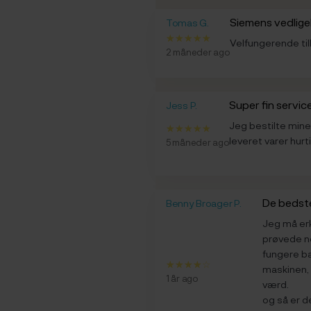
Siemens vedlig
Tomas G.
Velfungerende tilb
2 måneder ago
Super fin servic
Jess P.
Jeg bestilte mine
leveret varer hurti
5 måneder ago
De bedst
Benny Broager P.
Jeg må erk
prøvede no
fungere bar
maskinen, 
1 år ago
værd.
og så er de