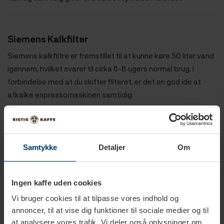
Siemens Kalkfilter
Siemens kalkfiltre er fremstillet til at kunne køre 50 liter vand
igennem, hvilket svarer til cirka 6-8 ugers normal brug. I
forbindelse med at du skifter filteret, er det en god ide at
afkalke espressomaskinen samtidig.
Samtykke
Detaljer
Om
Produkter i samme kategori
Ingen kaffe uden cookies
Vi bruger cookies til at tilpasse vores indhold og
annoncer, til at vise dig funktioner til sociale medier og til
at analysere vores trafik. Vi deler også oplysninger om