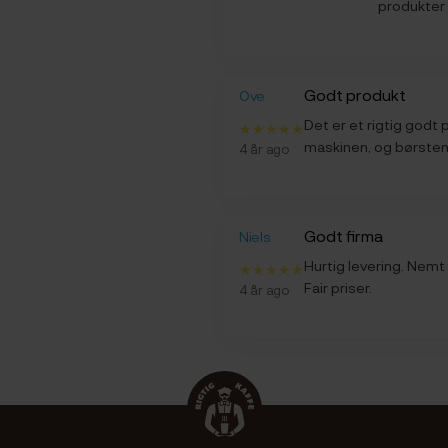
produkter h
Godt produkt
Ove
Det er et rigtig godt 
maskinen, og børsten 
4 år ago
Godt firma
Niels
Hurtig levering. Nemt
Fair priser.
4 år ago