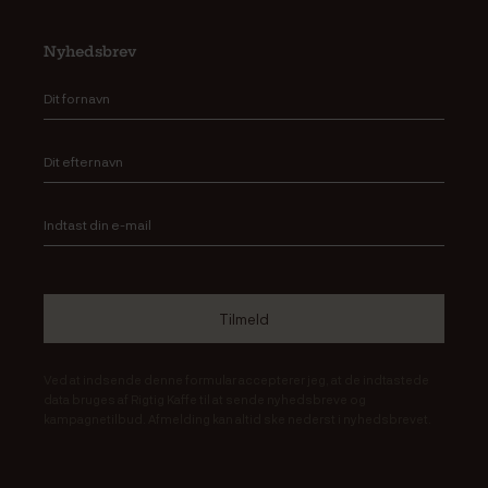
Nyhedsbrev
Ved at indsende denne formular accepterer jeg, at de indtastede
data bruges af Rigtig Kaffe til at sende nyhedsbreve og
kampagnetilbud. Afmelding kan altid ske nederst i nyhedsbrevet.