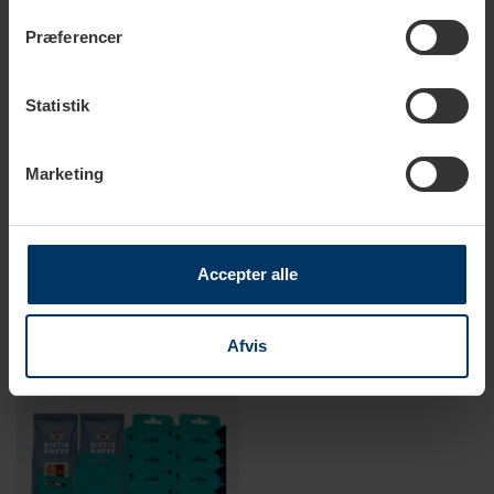
Præferencer
Statistik
Marketing
1-2 hverdage
1-2 hverdage
Siemens Plejepakke Medium
Siemens Plejepakke 3 stk -
Espresso Care TZ80004
Accepter alle
799,95 DKK
749,95 DKK
1.059,60 DKK
1.349,85 DKK
Afvis