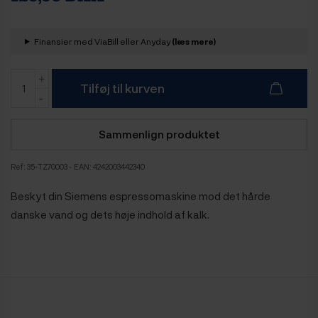
Finansier med ViaBill eller Anyday
(læs mere)
Tilføj til kurven
Sammenlign produktet
Ref:
35-TZ70003
- EAN: 4242003442340
Beskyt din Siemens espressomaskine mod det hårde
danske vand og dets høje indhold af kalk.