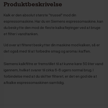
Produktbeskrivelse
Kalk er den absolut største "trussel" mod din
espressomaskine. Har du en Siemens espressomaskine, kan
du beskytte den mod de fleste kalkaflejringer ved at bruge
et filter i vandtanken.
Ud over at filteret beskytter din maskine mod kalken, så er
det også med til at forbedre smag og aroma i kaffen.
Siemens kalkfiltre er fremstillet til at kunne køre 50 liter vand
igennem, hvilket svarer til cirka 6-8 ugers normal brug. I
forbindelse med at du skifter filteret, er det en god ide at
afkalke espressomaskinen samtidig.