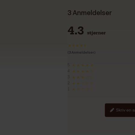
3 Anmeldelser
4.3
stjerner
(3 Anmeldelser)
5
★★★★★
4
★★★★☆
3
★★★☆☆
2
★★☆☆☆
1
★☆☆☆☆
Skriv en 