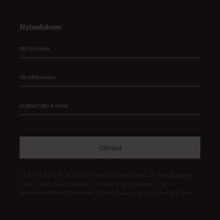
Nyhedsbrev
Ved at indsende denne formular accepterer jeg, at de indtastede
data bruges af Rigtig Kaffe til at sende nyhedsbreve og
kampagnetilbud. Afmelding kan altid ske nederst i nyhedsbrevet.