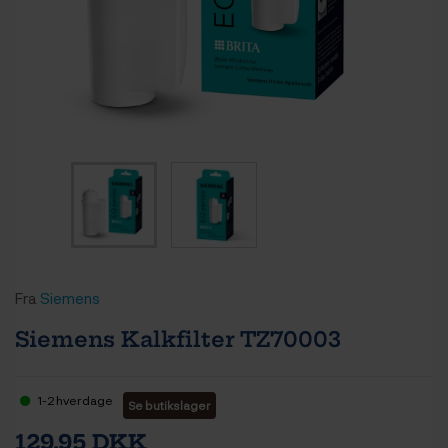
Fra
Siemens
Siemens Kalkfilter TZ70003
1-2 hverdage
Se butikslager
129,95 DKK