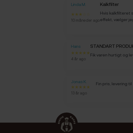
Kalkfilter
Linda M.
Hvis kalkfilteret 
effekt, vælger je
10 måneder ago
sTANDART PRODU
Hans
Fik varen hurtigt og le
4 år ago
Jonas K.
Fin pris, levering til
13 år ago