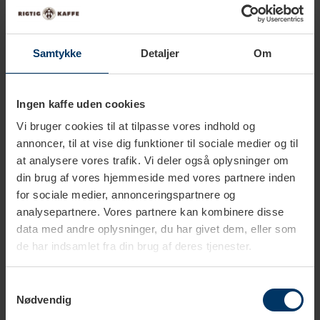
Samtykke
Detaljer
Om
Ingen kaffe uden cookies
Vi bruger cookies til at tilpasse vores indhold og
annoncer, til at vise dig funktioner til sociale medier og til
1-2 hverdage
1-2 hverdage
at analysere vores trafik. Vi deler også oplysninger om
din brug af vores hjemmeside med vores partnere inden
Siemens Plejepakke Inkl. 2kg
Siemens Plejepakke Inkl. 1kg
Rigtig Kaffe
Rigtig Kaffe Adrianna
for sociale medier, annonceringspartnere og
analysepartnere. Vores partnere kan kombinere disse
999,95 DKK
799,95 DKK
1.679,40 DKK
869,70 DKK
data med andre oplysninger, du har givet dem, eller som
de har indsamlet fra din brug af deres tjenester.
Samtykkevalg
Nødvendig