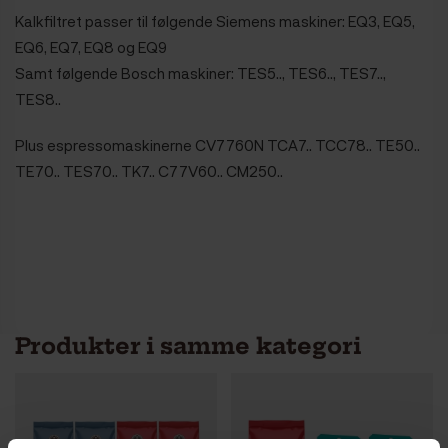
Kalkfiltret passer til følgende Siemens maskiner: EQ3, EQ5,
EQ6, EQ7, EQ8 og EQ9
Samt følgende Bosch maskiner: TES5.., TES6.., TES7..,
TES8..
Plus espressomaskinerne CV7760N TCA7.. TCC78.. TE50..
TE70.. TES70.. TK7.. C77V60.. CM250..
Produkter i samme kategori