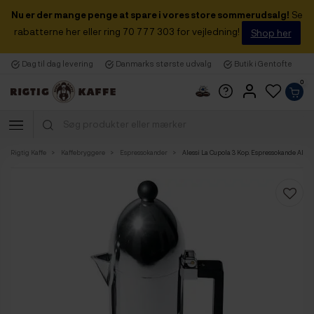
Nu er der mange penge at spare i vores store sommerudsalg!
Se
rabatterne her eller ring 70 777 303 for vejledning!
Shop her
Dag til dag levering
Danmarks største udvalg
Butik i Gentofte
0
Rigtig Kaffe
Kaffebryggere
Espressokander
Alessi La Cupola 3 Kop. Espressokande Alu