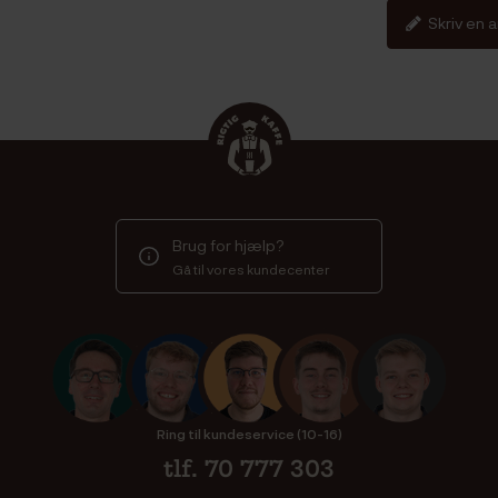
Skriv en 
Brug for hjælp?
Gå til vores kundecenter
Ring til kundeservice (10-16)
tlf. 70 777 303