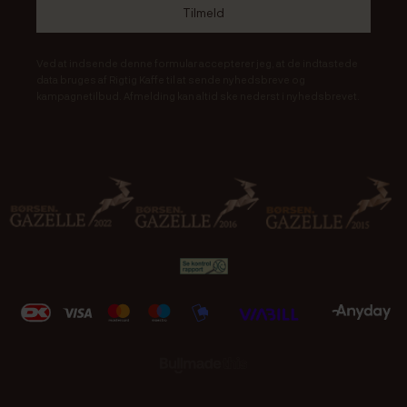
Ved at indsende denne formular accepterer jeg, at de indtastede
data bruges af Rigtig Kaffe til at sende nyhedsbreve og
kampagnetilbud. Afmelding kan altid ske nederst i nyhedsbrevet.