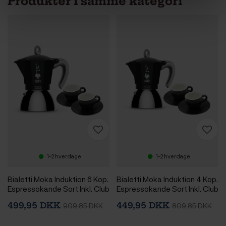
Produkter i samme kategori
1-2 hverdage
1-2 hverdage
Bialetti Moka Induktion 6 Kop.
Bialetti Moka Induktion 4 Kop.
Espressokande Sort Inkl. Club
Espressokande Sort Inkl. Club
House Tulipano Espresso m.
House Tulipano Espresso m.
499,95 DKK
449,95 DKK
909,85 DKK
809,85 DKK
Underkop Mat Sort 7 cl 2 Stk
Underkop Mat Sort 7 cl 2 Stk