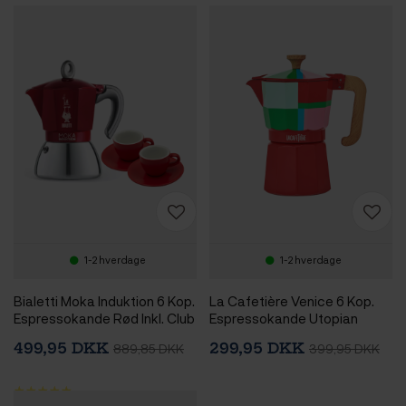
1-2 hverdage
1-2 hverdage
Bialetti Moka Induktion 6 Kop.
La Cafetière Venice 6 Kop.
Espressokande Rød Inkl. Club
Espressokande Utopian
House Tulipano Espresso m.
Lines
499,95 DKK
299,95 DKK
889,85 DKK
399,95 DKK
Underkop Mat Rød 7 cl 2 Stk