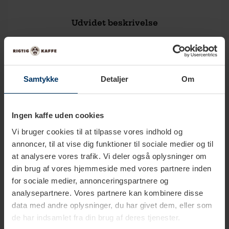
Udvidet beskrivelse
Tekniske specifikationer
Samtykke
Detaljer
Om
Sådan bruger du en espressokande
Ingen kaffe uden cookies
Vi bruger cookies til at tilpasse vores indhold og
annoncer, til at vise dig funktioner til sociale medier og til
at analysere vores trafik. Vi deler også oplysninger om
din brug af vores hjemmeside med vores partnere inden
for sociale medier, annonceringspartnere og
analysepartnere. Vores partnere kan kombinere disse
Hæld vand i bunden
Indsæt filteret og fyld
data med andre oplysninger, du har givet dem, eller som
det med malet kaffe
de har indsamlet fra din brug af deres tjenester.