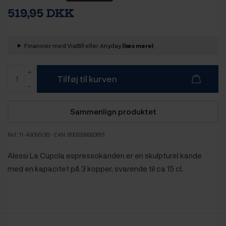
519,95 DKK
Finansier med ViaBill eller Anyday
(læs mere)
Tilføj til kurven
Sammenlign produktet
Ref:
11-A9095/3B
- EAN: 8003299920815
Alessi La Cupola espressokanden er en skulpturel kande
med en kapacitet på 3 kopper, svarende til ca 15 cl.