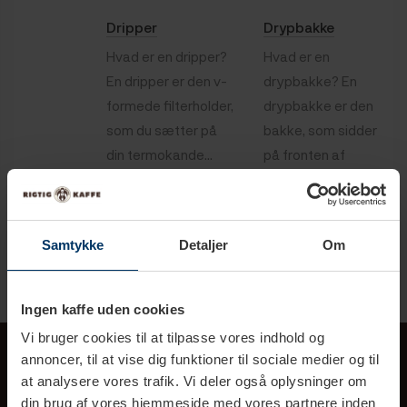
Dripper
Drypbakke
Hvad er en dripper?
Hvad er en
En dripper er den v-
drypbakke? En
formede filterholder,
drypbakke er den
som du sætter på
bakke, som sidder
din termokande...
på fronten af
espressomaskinen,...
Samtykke
Detaljer
Om
Ingen kaffe uden cookies
Vi bruger cookies til at tilpasse vores indhold og
annoncer, til at vise dig funktioner til sociale medier og til
at analysere vores trafik. Vi deler også oplysninger om
din brug af vores hjemmeside med vores partnere inden