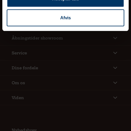
CVR 26556651
Afvis
Information
Åbningstider showroom
Service
Dine fordele
Om os
Viden
Nyhedsbrev