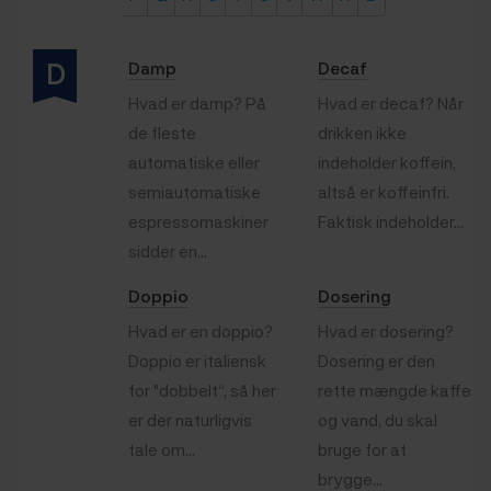
D
Damp
Decaf
Hvad er damp? På
Hvad er decaf? Når
de fleste
drikken ikke
automatiske eller
indeholder koffein,
semiautomatiske
altså er koffeinfri.
espressomaskiner
Faktisk indeholder...
sidder en...
Doppio
Dosering
Hvad er en doppio?
Hvad er dosering?
Doppio er italiensk
Dosering er den
for "dobbelt“, så her
rette mængde kaffe
er der naturligvis
og vand, du skal
tale om...
bruge for at
brygge...