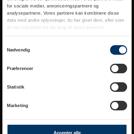
Brug for hjælp?
for sociale medier, annonceringspartnere og
Gå til vores kundecenter
analysepartnere. Vores partnere kan kombinere disse
data med andre oplysninger, du har givet dem, eller som
de har indsamlet fra din brug af deres tjenester.
Samtykkevalg
Nødvendig
Ring til kundeservice (10-16)
tlf. 70 777 303
Præferencer
info@rigtigkaffe.dk
(Svar indenfor 1-2 hverdage)
Statistik
Marketing
Rigtig Kaffe A/S
Blomstervej 2B, 8381 Tilst
Accepter alle