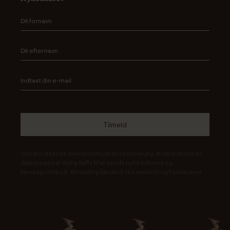
Ved at indsende denne formular accepterer jeg, at de indtastede
data bruges af Rigtig Kaffe til at sende nyhedsbreve og
kampagnetilbud. Afmelding kan altid ske nederst i nyhedsbrevet.