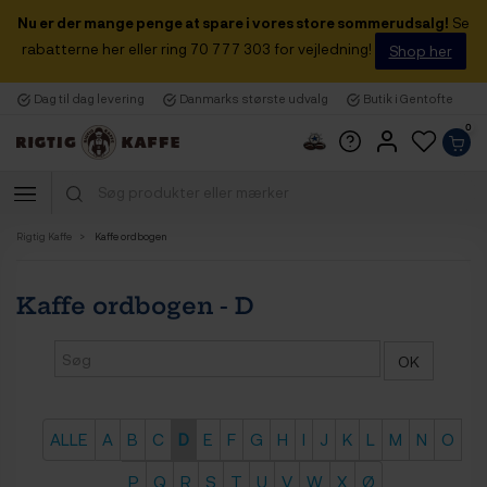
Nu er der mange penge at spare i vores store sommerudsalg!
Se
rabatterne her eller ring 70 777 303 for vejledning!
Shop her
Dag til dag levering
Danmarks største udvalg
Butik i Gentofte
0
Rigtig Kaffe
Kaffe ordbogen
Kaffe ordbogen - D
ALLE
A
B
C
D
E
F
G
H
I
J
K
L
M
N
O
P
Q
R
S
T
U
V
W
X
Ø