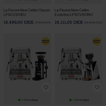
La Pavoni New Cellini Classic
La Pavoni New Cellini
LPSCCS01EU
Evolution LPSCVS01NO
Espressomaskine Inkl. Eureka
Espressomaskine Inkl. Eureka
16.499,00 DKK
16.111,00 DKK
21.694,00 DKK
24.994,00 D
Mignon Zero 65 Speedy
Mignon Libra 65 Chrome
Chrome Espressokværn
Espressokværn
1-2 hverdage
1-2 hverdage