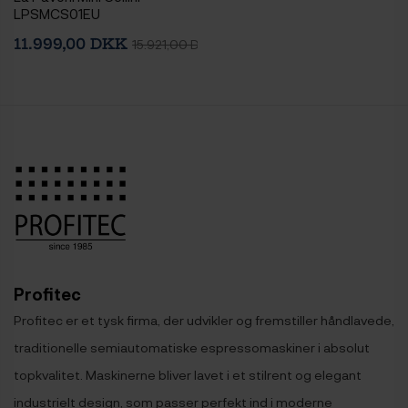
LPSMCS01EU
Espressomaskine Inkl. Eureka
11.999,00 DKK
15.921,00 DKK
Mignon Zero 65 Speedy
Chrome Espressokværn
Profitec
Profitec er et tysk firma, der udvikler og fremstiller håndlavede,
traditionelle semiautomatiske espressomaskiner i absolut
topkvalitet. Maskinerne bliver lavet i et stilrent og elegant
industrielt design, som passer perfekt ind i moderne