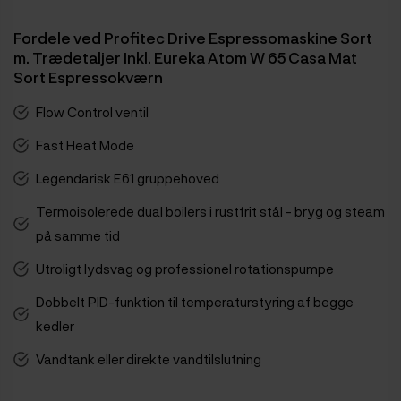
Fordele ved Profitec Drive Espressomaskine Sort
m. Trædetaljer Inkl. Eureka Atom W 65 Casa Mat
Sort Espressokværn
Flow Control ventil
Fast Heat Mode
Legendarisk E61 gruppehoved
Termoisolerede dual boilers i rustfrit stål - bryg og steam
på samme tid
Utroligt lydsvag og professionel rotationspumpe
Dobbelt PID-funktion til temperaturstyring af begge
kedler
Vandtank eller direkte vandtilslutning