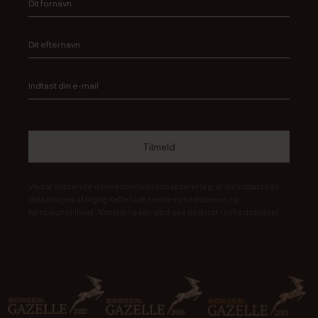
Ved at indsende denne formular accepterer jeg, at de indtastede
data bruges af Rigtig Kaffe til at sende nyhedsbreve og
kampagnetilbud. Afmelding kan altid ske nederst i nyhedsbrevet.