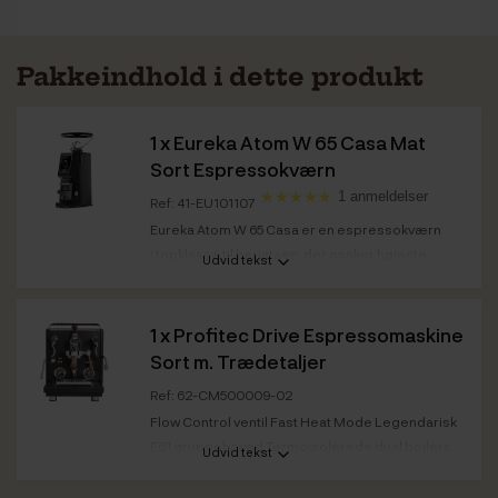
Pakkeindhold i dette produkt
1 x
Eureka Atom W 65 Casa Mat
Sort Espressokværn
1 anmeldelser
Ref: 41-EU101107
Eureka Atom W 65 Casa er en espressokværn
i topklasse til baristaen, der ønsker højeste
Udvid tekst
kvalitet...
Farve front /
Sort
1 x
Profitec Drive Espressomaskine
kabinet
Sort m. Trædetaljer
Ref: 62-CM500009-02
Flow Control ventil Fast Heat Mode Legendarisk
E61 gruppehoved Termoisolerede dual boilers
Udvid tekst
i...