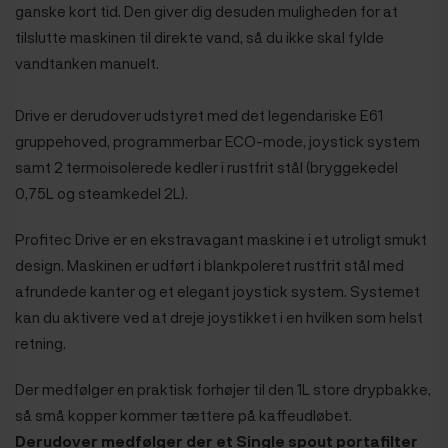
ganske kort tid. Den giver dig desuden muligheden for at
tilslutte maskinen til direkte vand, så du ikke skal fylde
vandtanken manuelt.
Drive er derudover udstyret med det legendariske E61
gruppehoved, programmerbar ECO-mode, joystick system
samt 2 termoisolerede kedler i rustfrit stål (bryggekedel
0,75L og steamkedel 2L).
Profitec Drive er en ekstravagant maskine i et utroligt smukt
design. Maskinen er udført i blankpoleret rustfrit stål med
afrundede kanter og et elegant
joystick system. Systemet
kan du aktivere ved at dreje joystikket i en hvilken som helst
retning.
Der medfølger en praktisk forhøjer til den 1L store drypbakke,
så små kopper kommer tættere på kaffeudløbet.
Derudover medfølger der et Single spout portafilter