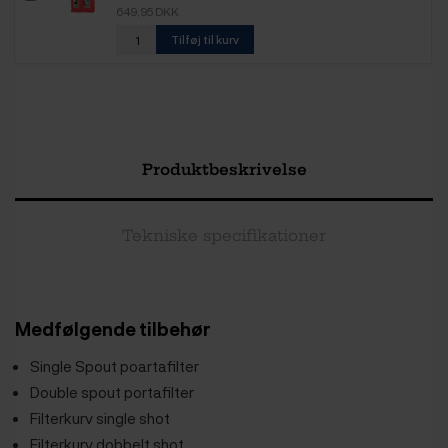
649,95 DKK
Tilføj til kurv
Produktbeskrivelse
Tekniske specifikationer
Medfølgende tilbehør
Single Spout poartafilter
Double spout portafilter
Filterkurv single shot
Filterkurv dobbelt shot