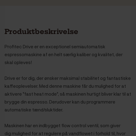
Maskinkategori
Semiautomatisk
Mælkesystem
Ja - steamer
Farve front /
Sort / Sort
kabinet
Farve
Produktbeskrivelse
Sort
Farve
Træ
Farve
Valnød
Profitec Drive er en exceptionel semiautomatisk
espressomaskine af en helt særlig kaliber og kvalitet, der
skal opleves!
Drive er for dig, der ønsker maksimal stabilitet og fantastiske
kaffeoplevelser. Med denne maskine får du mulighed for at
aktivere "fast heat mode", så maskinen hurtigt bliver klar til at
brygge din espresso. Derudover kan du programmere
automatiske tænd/sluktider.
Maskinen har en indbygget flow control ventil, som giver
dig
mulighed for at regulere på vandflowet i forhold til, hvor