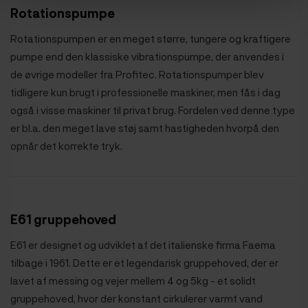
Rotationspumpe
Rotationspumpen er en meget større, tungere og kraftigere
pumpe end den klassiske vibrationspumpe, der anvendes i
de øvrige modeller fra Profitec. Rotationspumper blev
tidligere kun brugt i professionelle maskiner, men fås i dag
også i visse maskiner til privat brug. Fordelen ved denne type
er bl.a. den meget lave støj samt hastigheden hvorpå den
opnår det korrekte tryk.
E61 gruppehoved
E61 er designet og udviklet af det italienske firma Faema
tilbage i 1961. Dette er et legendarisk gruppehoved, der er
lavet af messing og vejer mellem 4 og 5kg - et solidt
gruppehoved, hvor der konstant cirkulerer varmt vand