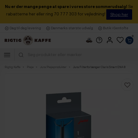
Nu er der mange penge at spare i vores store sommerudsalg!
Se
rabatterne her eller ring 70 777 303 for vejledning!
Shop her
Dag til dag levering
Danmarks største udvalg
Butik i Gentofte
0
Rigtig Kaffe
Pleje
Jura Plejeprodukter
Jura Filterforlænger Claris Smart ENA 8