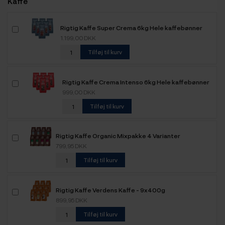
Kaffe
Rigtig Kaffe Super Crema 6kg Hele kaffebønner
1.199,00 DKK
Tilføj til kurv
Rigtig Kaffe Crema Intenso 6kg Hele kaffebønner
999,00 DKK
Tilføj til kurv
Rigtig Kaffe Organic Mixpakke 4 Varianter
799,95 DKK
Tilføj til kurv
Rigtig Kaffe Verdens Kaffe - 9x400g
899,95 DKK
Tilføj til kurv