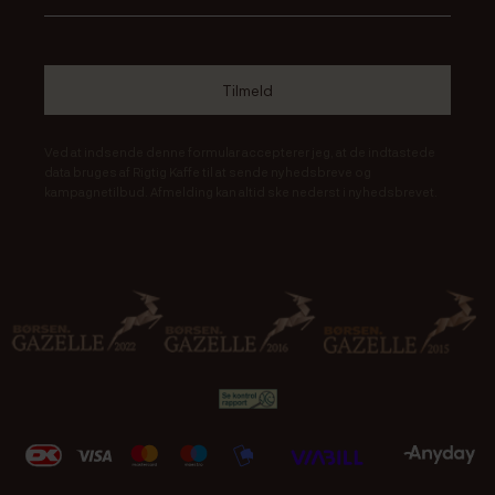
Ved at indsende denne formular accepterer jeg, at de indtastede
data bruges af Rigtig Kaffe til at sende nyhedsbreve og
kampagnetilbud. Afmelding kan altid ske nederst i nyhedsbrevet.