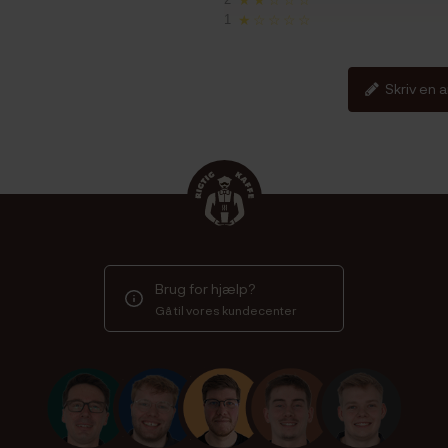
1
★☆☆☆☆
Skriv en 
Brug for hjælp?
Gå til vores kundecenter