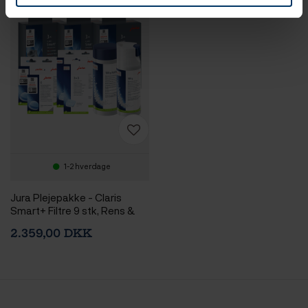
1-2 hverdage
Jura Plejepakke - Claris
Smart+ Filtre 9 stk, Rens &
Afkalkning
2.359,00 DKK