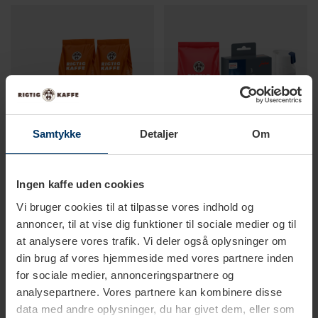
Samtykke
Detaljer
Om
Ingen kaffe uden cookies
1-2 hverdage
1-2 hverdage
Vi bruger cookies til at tilpasse vores indhold og
annoncer, til at vise dig funktioner til sociale medier og til
Jura Plejepakke - Claris
Jura Plejepakke - Claris
at analysere vores trafik. Vi deler også oplysninger om
Smart+ Filtre 3 stk, Rens,
Smart+
din brug af vores hjemmeside med vores partnere inden
Afkalkning & 2x400g Rigtig
999,95 DKK
1.199,00 DKK
1.169,70 DKK
1.479,75 DKK
for sociale medier, annonceringspartnere og
Kaffe Hele kaffebønner
analysepartnere. Vores partnere kan kombinere disse
data med andre oplysninger, du har givet dem, eller som