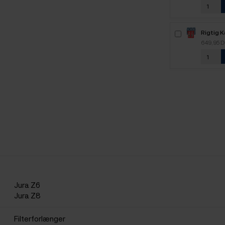
Rigtig 
2,5kg H
649,95 
Jura Z6
Jura Z8
Filterforlænger