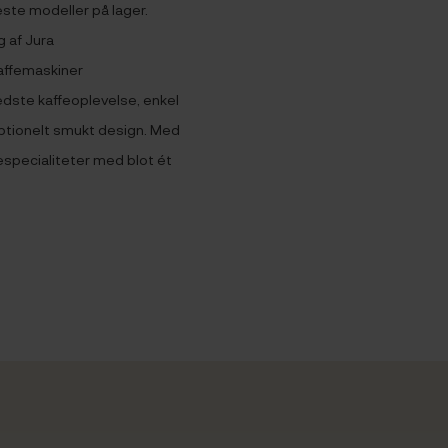
yeste modeller på lager.
 af Jura
affemaskiner
dste kaffeoplevelse, enkel
eptionelt smukt design. Med
especialiteter med blot ét