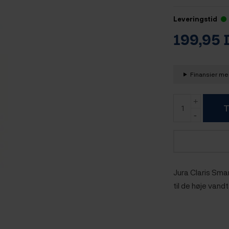
Leveringstid
199,95
Finansier med
T
Jura Claris Smar
til de høje vand