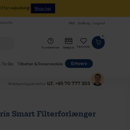
3 for vejledning!
Shop her
 Gentofte
FAQ
Ordbog
Log ind
0
Favoritter
Kundecenter
Besøg os
Erhverv
& To Go
Tilbehør & Reservedele
tlf. +45 70 777 303
Få rådgivning på telefon
ris Smart Filterforlænger