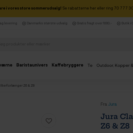
are i vores store sommerudsalg!
Se rabatterne her eller ring 70 777 30
dag levering
Danmarks største udvalg
Gratis fragt over 1000,-
Butik i
værne
Baristaunivers
Kaffebryggere
Te
Outdoor, Kopper 
Udsalg
Filterforlænger Z6 & Z8
Fra
Jura
Jura Cla
Z6 & Z8