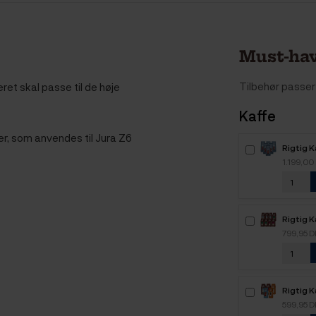
Must-hav
Tilbehør passer 
teret skal passe til de høje
Kaffe
ter, som anvendes til Jura Z6
Rigtig 
6kg Hel
1.199,00
Rigtig K
Mixpakk
799,95 
Rigtig 
2,1kg H
599,95 