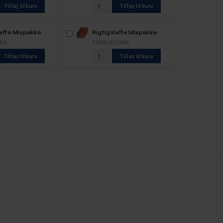
Tilføj til kurv
Tilføj til kurv
Kaffe Mixpakke
Rigtig Kaffe Mixpakke
ele kaffebønner
5,2kg Hele kaffebønner
DKK
1.099,00 DKK
Tilføj til kurv
Tilføj til kurv