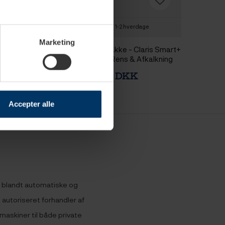
-2 hverdage
1-2 hverdage
Marketing
ke - Claris Smart+
Jura Plejepakke - Claris Smart+
Rens, Afkalkning &
Filtre 9 stk, Rens & Afkalkning
ffe Hele
 DKK
2.359,00 DKK
Accepter alle
t blandt automatiske og
autoriseret forhandler af
 maskiner til både private