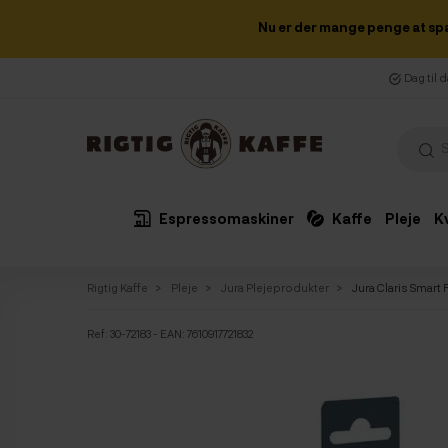
Nu er der mange penge at sp
Dag til 
Espressomaskiner
Kaffe
Pleje
K
Rigtig Kaffe
Pleje
Jura Plejeprodukter
Jura Claris Smart 
Ref:
30-72183
- EAN: 7610917721832