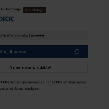
1-2 hverdage
Se butikslager
 DKK
 ViaBill eller Anyday
(læs mere)
ilføj til kurven
Sammenlign produktet
t filterforlænger anvendes, for at filteret skal passe
tanke på Juras maskiner.