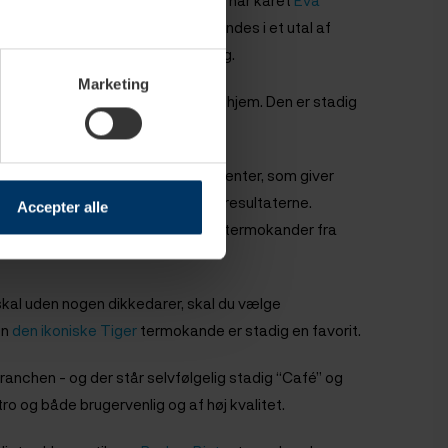
rmokande. Forbrugerrådet Tænk har har kåret
Eva
nkle og stilrene design, der findes i et utal af
ber, men også sikrer nem rengøring.
Marketing
, Stelton EM77, prydet de danske hjem. Den er stadig
 samt dens kvalitet og brugbarhed.
ion af nye og gamle design-elementer, som giver
 på termokander, og det kan ses i resultaterne.
Accepter alle
litet, at du får 10 års garanti på termokander fra
kal uden nogen dikkedarer, skal du vælge
en
den ikoniske Tiger
termokande er stadig en favorit.
branchen - og der står selvfølgelig stadig “Café” og
tro og både brugervenlig og af høj kvalitet.