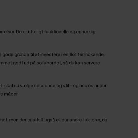
elser. De er utroligt funktionelle og egner sig
gode grunde til at investere i en flot termokande,
kammet godt ud på sofabordet, så du kan servere
t, skal du vælge udseende og stil - og hos os finder
ge måder.
et, men der er altså også et par andre faktorer, du