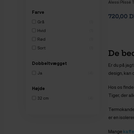
Alessi Plissé
Farve
720,00 
Grå
1
Hvid
1
Rød
1
Sort
1
De be
Dobbeltvægget
Er du på jag
design, kan d
Ja
4
Hos os finde
Højde
Tiger, der al
32 cm
4
Termokanden
er en isoler
Mange
kaff