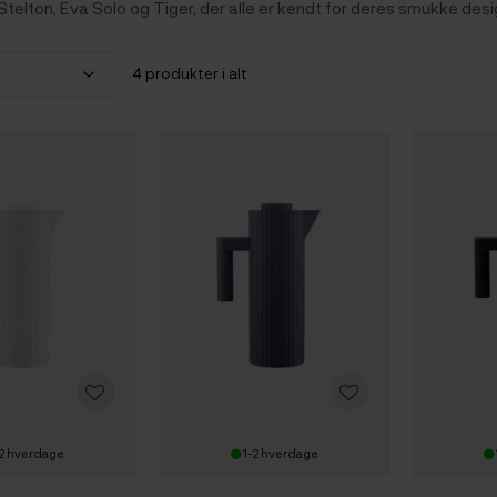
Stelton, Eva Solo og Tiger, der alle er kendt for deres smukke desig
4 produkter i alt
2 hverdage
1-2 hverdage