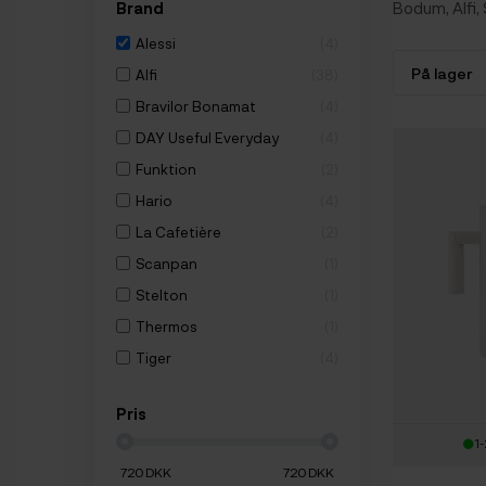
Bodum, Alfi, 
Brand
Alessi
4
Alfi
38
Bravilor Bonamat
4
DAY Useful Everyday
4
Funktion
2
Hario
4
La Cafetière
2
Scanpan
1
Stelton
1
Thermos
1
Tiger
4
Pris
1-
720
DKK
720
DKK