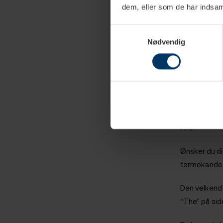
Danskerne ha
dem, eller som de har indsaml
Solo’s
termok
farver. Desu
Samtykkevalg
Nødvendig
Stelton
termo
utroligt eft
Georg Jense
kanden et el
Juwel-kanden
Alfi
.
Ønsker du di
termokander
Den velken
“The” på side