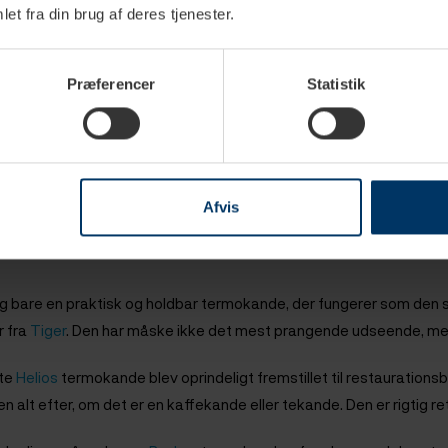
r selvfølgelig nogle favoritter, når de skal ud at vælge en ny te
et fra din brug af deres tjenester.
ande som bedst i termokande-test, blandt andet takket være dens e
den har den en praktisk hældekrave i stål, der fanger vildfarne drå
Præferencer
Statistik
kander er et sikkert hi
t
. Siden 1977 har den ikoniske termokande
ertragtet grundet dens tidløse, minimalistiske og stilrene design -
n’s Bernadotte termokande er en moderne klassiker; en kombinat
egant og tidløst design. Alfi termokander er lavet med fuldt fokus
Afvis
 er blandt danskernes favoritter, og de tror så meget på deres kva
g bare en praktisk og holdbar termokande, der fungerer som den s
 fra
Tiger
. Den har måske ikke det mest prangende udseende, m
dte
Helios
termokande blev oprindeligt fremstillet til restaurations
n alt efter, om det er en kaffekande eller tekande. Den er rigtig re