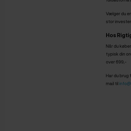
Vælger du e
stor investe
Hos Rigti
Når du køber
typisk din o
over 699,-
Har du brug 
mail til
info@