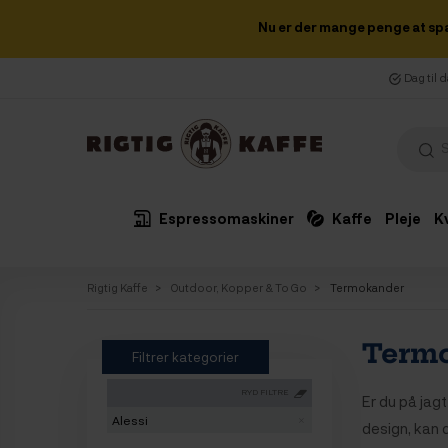
Nu er der mange penge at sp
Dag til 
Espressomaskiner
Kaffe
Pleje
K
Rigtig Kaffe
Outdoor, Kopper & To Go
Termokander
Term
Filtrer kategorier
RYD FILTRE
Er du på jag
Alessi
design, kan d