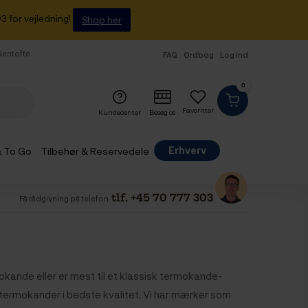
3 for vejledning!
Shop her
 Gentofte
FAQ
Ordbog
Log ind
0
Favoritter
Kundecenter
Besøg os
Erhverv
& To Go
Tilbehør & Reservedele
tlf. +45 70 777 303
Få rådgivning på telefon
kande eller er mest til et klassisk termokande-
f termokander i bedste kvalitet. Vi har mærker som