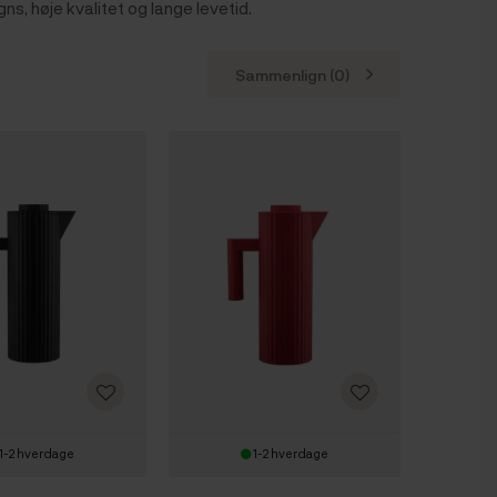
ns, høje kvalitet og lange levetid.
Sammenlign (
0
)
1-2 hverdage
1-2 hverdage