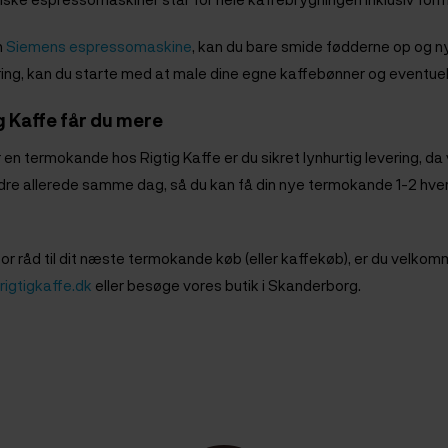
n
Siemens espressomaskine
, kan du bare smide fødderne op og ny
ring, kan du starte med at male dine egne kaffebønner og eventue
g Kaffe får du mere
 en termokande hos Rigtig Kaffe er du sikret lynhurtig levering, da 
rdre allerede samme dag, så du kan få din nye termokande 1-2 hverda
for råd til dit næste termokande køb (eller kaffekøb), er du velkom
rigtigkaffe.dk
eller besøge vores butik i Skanderborg.