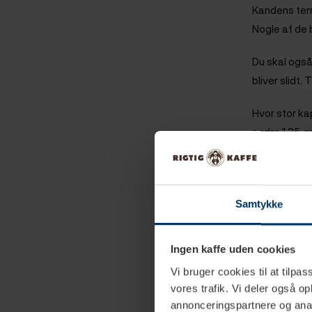
Kandens term
Nogle af de 
Du skal også
bliver slidt.
Hvor stor ka
andre 1,25, 
kanden.
Udvendig ren
tørre af - o
Samtykke
Der findes se
Ingen kaffe uden cookies
der undtagel
Vi bruger cookies til at tilpas
De mest 
vores trafik. Vi deler også 
annonceringspartnere og anal