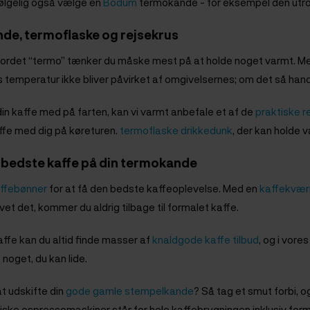
ølgelig også vælge en
Bodum
termokande - for eksempel den utrol
e, termoflaske og rejsekrus
 ordet “termo” tænker du måske mest på at holde noget varmt. Me
s temperatur ikke bliver påvirket af omgivelsernes; om det så hand
din kaffe med på farten, kan vi varmt anbefale et af de
praktiske r
ffe med dig på køreturen.
termoflaske
drikkedunk
, der kan holde 
bedste kaffe på din termokande
affebønner
for at få den bedste kaffeoplevelse. Med en
kaffekvær
vet det, kommer du aldrig tilbage til formalet kaffe.
affe kan du altid finde masser af
knaldgode kaffe tilbud
, og i vor
 noget, du kan lide.
 at udskifte din
gode gamle stempelkande
? Så tag et smut forbi,
ske espressomaskiner står for hele kaffebrygningen inklusiv form