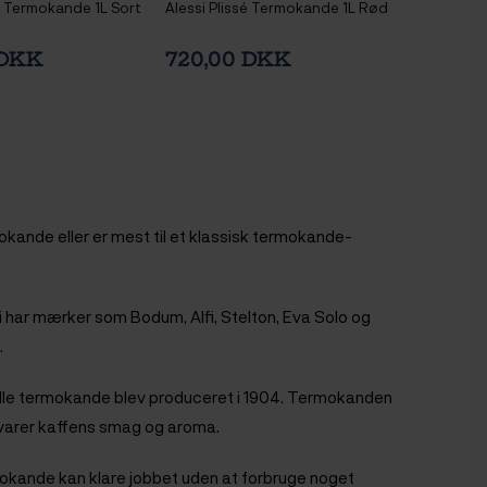
sé Termokande 1L Sort
Alessi Plissé Termokande 1L Rød
 DKK
720,00 DKK
kande eller er mest til et klassisk termokande-
Vi har mærker som Bodum, Alfi, Stelton, Eva Solo og
.
lle termokande blev produceret i 1904. Termokanden
evarer kaffens smag og aroma.
mokande kan klare jobbet uden at forbruge noget