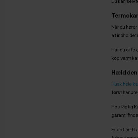
Du kan selvf
Termokand
Når du hører
at indholdet
Har du ofte 
kop varm ka
Hæld den 
Husk hele k
først har prø
Hos Rigtig K
garanti finde
Er det tid til
fuldautomati