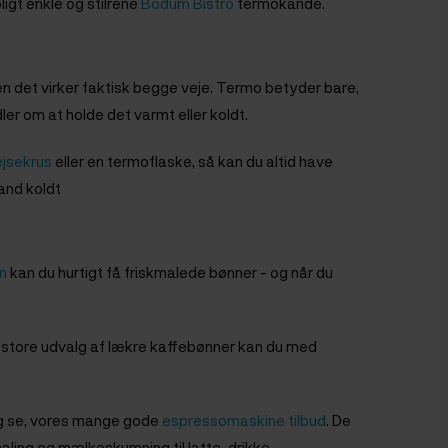
igt enkle og stilrene
Bodum Bistro
termokande.
n det virker faktisk begge veje. Termo betyder bare,
ler om at holde det varmt eller koldt.
ejsekrus
eller en termoflaske, så kan du altid have
vand koldt
n
kan du hurtigt få friskmalede bønner - og når du
es store udvalg af lækre kaffebønner kan du med
 og se, vores mange gode
espressomaskine tilbud
. De
aling og mælkeskumning til latte-drikke.