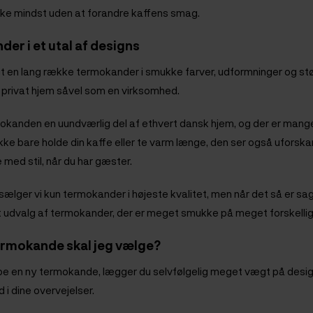
kke mindst uden at forandre kaffens smag.
er i et utal af designs
gt en lang række termokander i smukke farver, udformninger og størr
et privat hjem såvel som en virksomhed.
mokanden en uundværlig del af ethvert dansk hjem, og der er mange 
ikke bare holde din kaffe eller te varm længe, den ser også ufors
 med stil, når du har gæster.
 sælger vi kun termokander i højeste kvalitet, men når det så er sag
 udvalg af termokander, der er meget smukke på meget forskelli
ermokande skal jeg vælge?
øbe en ny termokande, lægger du selvfølgelig meget vægt på design
 i dine overvejelser.