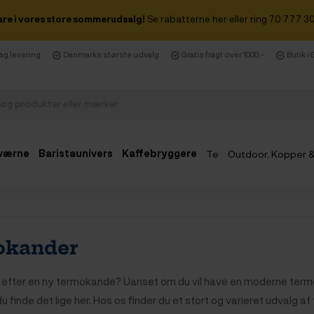
are i vores store sommerudsalg!
Se rabatterne her eller ring 70 777 30
dag levering
Danmarks største udvalg
Gratis fragt over 1000,-
Butik i
værne
Baristaunivers
Kaffebryggere
Te
Outdoor, Kopper 
Udsalg
okander
t efter en ny termokande? Uanset om du vil have en moderne termo
u finde det lige her.
Hos os finder du et stort og varieret udvalg a