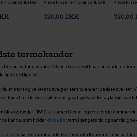
 Termokande 1L Hvid
Alessi Plissé Termokande 1L Grå
Alessi Plis
DKK
720,00 DKK
720,00
dste termokander
t efter en ny termokande? Uanset om du vil have en moderne termo
u finde det lige her.
r du et stort og varieret udvalg af termokander i bedste kvalitet. 
le er kendt for deres smukke designs, høje kvalitet og lange levetid
 blev opfundet i 1892 af James Dewar, og den første kommercie
ende kande, som holder
din kaffe
varm i længere tid og samtidig b
emaskiner
har en varmeplade til at holde kaffen varm, men en ter