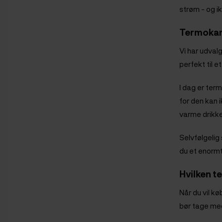
strøm - og i
Termokand
Vi har udval
perfekt til 
I dag er ter
for den kan 
varme drikke
Selvfølgelig
du et enormt
Hvilken t
Når du vil k
bør tage med