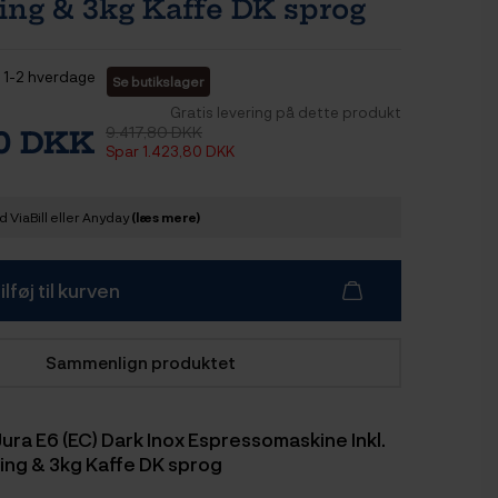
ing & 3kg Kaffe DK sprog
1-2 hverdage
Se butikslager
Gratis levering på dette produkt
9.417,80 DKK
00 DKK
Spar 1.423,80 DKK
 ViaBill eller Anyday
(læs mere)
ilføj til kurven
Sammenlign produktet
ura E6 (EC) Dark Inox Espressomaskine Inkl.
ning & 3kg Kaffe DK sprog