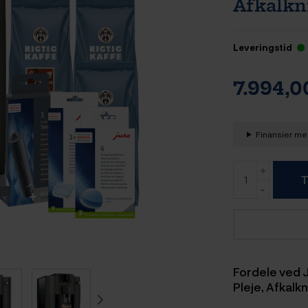
Afkalkn
Leveringstid
7.994,
Finansier med
T
Fordele ved J
Pleje, Afkalk