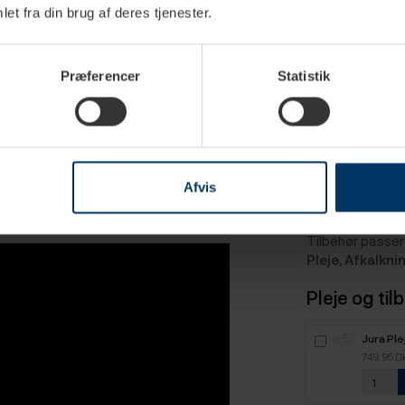
et fra din brug af deres tjenester.
sk
matisk
Præferencer
Statistik
Afvis
Must-hav
Tilbehør passer 
Pleje, Afkalkn
Pleje og til
Jura Pl
749,95 