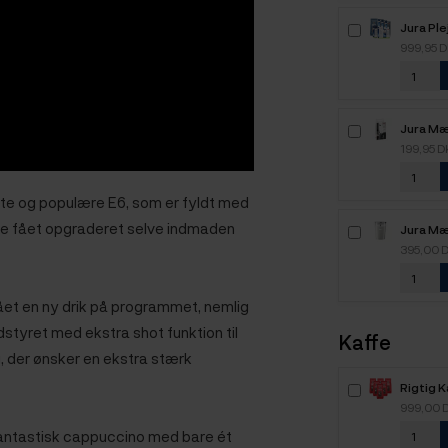
Jura Ple
Smart In
999,95 
Kaffe S
kaffebø
Jura Mæ
HP1
199,95 
dte og populære E6, som er fyldt med
de fået opgraderet selve indmaden
Jura M
Glas 0,
395,00 
 fået en ny drik på programmet, nemlig
styret med ekstra shot funktion til
Kaffe
g, der ønsker en ekstra stærk
Rigtig 
Intenso
999,00 
kaffebø
antastisk cappuccino med bare ét