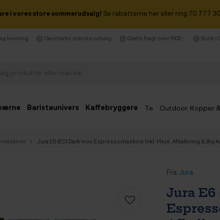
are i vores store sommerudsalg!
Se rabatterne her eller ring 70 777 30
dag levering
Danmarks største udvalg
Gratis fragt over 1000,-
Butik i
værne
Baristaunivers
Kaffebryggere
Te
Outdoor, Kopper 
Udsalg
omaskiner
Jura E6 (EC) Dark Inox Espressomaskine Inkl. Pleje, Afkalkning & 3kg 
Fra
Jura
Jura E6 
Espress