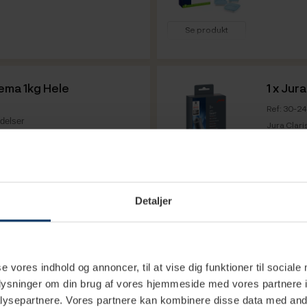
Se produkt
Vare info
rema 1kg Hele
1 x
Jura
Ref: 30-2
delser
Jura Clari
maskiner m
0% arabica kaffeblend bestående af
Se produkt
1kg: 04.03.2026
Vare info
Detaljer
1kg: 04.03.2028
 Espressomaskine Inkl.
se vores indhold og annoncer, til at vise dig funktioner til sociale
oplysninger om din brug af vores hjemmeside med vores partnere i
 model 2,8" farvedisplay 11
ysepartnere. Vores partnere kan kombinere disse data med andr