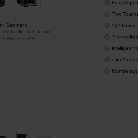
Easy Cappuc
Two Touch 
er i Danmark
2,8" farvedi
 Jura forhandler med uddannet
11 forskellig
 mulighed for at få
Intelligent
Jura Profes
Krombelagt