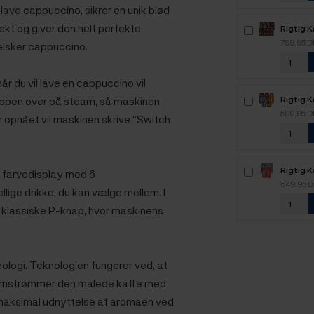
 lave cappuccino, sikrer en unik blød
t og giver den helt perfekte
Rigtig K
Mixpakk
799,95 
 elsker cappuccino.
år du vil lave en cappuccino vil
Rigtig 
nappen over på steam, så maskinen
2,1kg H
599,95 
opnået vil maskinen skrive “Switch
Rigtig 
" farvedisplay med 6
2,5kg H
649,95 
llige drikke, du kan vælge mellem. I
n klassiske P-knap, hvor maskinens
logi. Teknologien fungerer ved, at
mstrømmer den malede kaffe med
n maksimal udnyttelse af aromaen ved