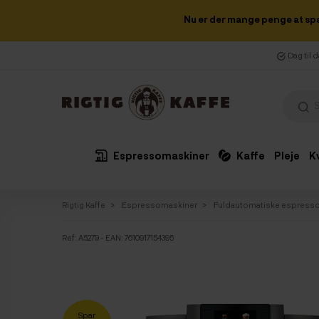
Nu er der mange penge at sp
Dag til 
Espressomaskiner
Kaffe
Pleje
K
Rigtig Kaffe
Espressomaskiner
Fuldautomatiske espress
Ref:
A5279
- EAN: 7610917154395
Spar