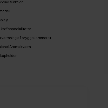
cino funktion
model
splay
e kaffespecialiteter
 forvarmning af bryggekammeret
sionel Aromakværn
 kopholder