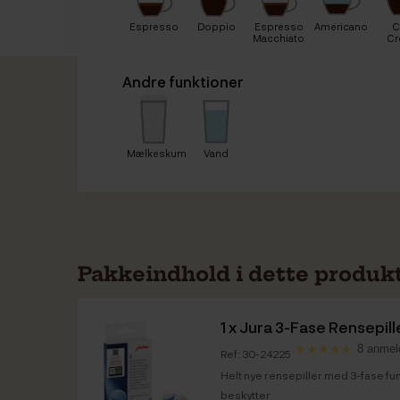
Espresso
Doppio
Espresso
Americano
C
Macchiato
C
Andre funktioner
Mælkeskum
Vand
Pakkeindhold i dette produk
1 x
Jura 3-Fase Rensepille
8 anmel
Ref: 30-24225
Helt nye rensepiller med 3-fase fu
beskytter