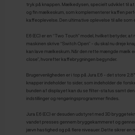
tryk på knappen. Mælkedysen, specielt udviklet til at
og fin mælkeskum, som komplementerer kaffen perfek
kaffeoplevelse. Den ultimative oplevelse til alle som
E6 (EC) er en “Two Touch” model, hvilket betyder, at n
maskinen skrive “Switch Open” - du skal nu dreje k
kan lave mælkeskum. Når den rette mængde mælk er 
close”, hvorefter kaffebrygningen begynder.
Brugervenligheden er i top på Jura E6 - det store
2,8
knapper
indeholder to sider, som indeholder de forske
bunden af displayet kan du se filter-status samt de
indstillinger og rengøringsprogrammer findes.
Jura E6 (EC) er desuden udstyret med 3D bryggetekno
vandet presses gennem bryggekammeret og genne
jævn hastighed og på flere niveauer. Dette sikrer e