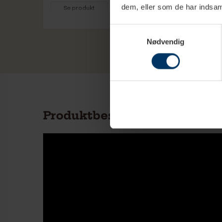
dem, eller som de har indsaml
Se produkt
Maskinkategori
Fuldautomati
Udvid tekst
Mælkesystem
Ja - fuldauto
Vare info
Samtykkevalg
Farve front /
Dark Inox
Nødvendig
kabinet
Produktbeskrivelse