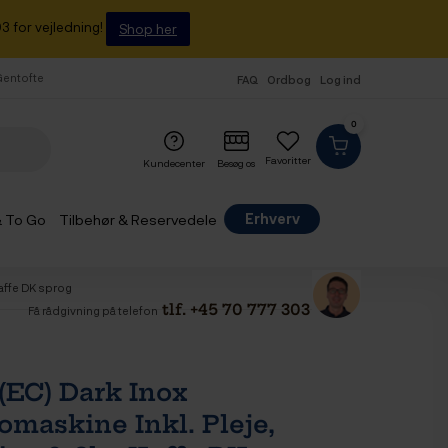
3 for vejledning!
Shop her
 Gentofte
FAQ
Ordbog
Log ind
0
Favoritter
Kundecenter
Besøg os
Erhverv
& To Go
Tilbehør & Reservedele
Kaffe DK sprog
tlf. +45 70 777 303
Få rådgivning på telefon
(EC) Dark Inox
omaskine Inkl. Pleje,