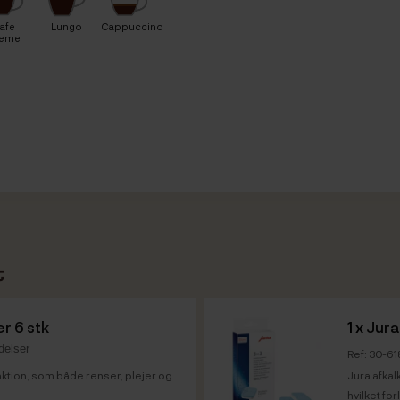
afe
Lungo
Cappuccino
reme
t
r 6 stk
1 x
Jura
delser
Ref: 30-6
nktion, som både renser, plejer og
Jura afkal
hvilket fo