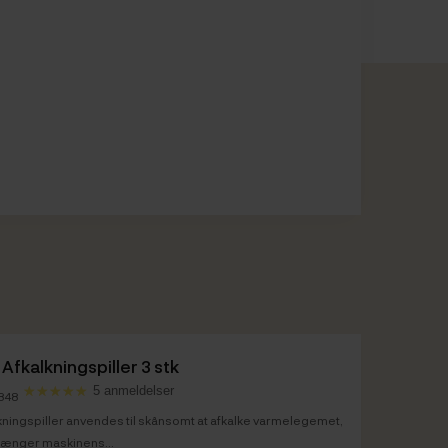
 Afkalkningspiller 3 stk
5 anmeldelser
1848
kningspiller anvendes til skånsomt at afkalke varmelegemet,
rlænger maskinens...