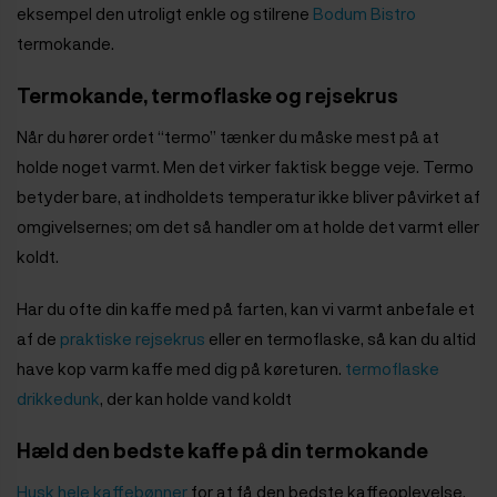
eksempel den utroligt enkle og stilrene
Bodum Bistro
termokande.
Termokande, termoflaske og rejsekrus
Når du hører ordet “termo” tænker du måske mest på at
holde noget varmt. Men det virker faktisk begge veje. Termo
betyder bare, at indholdets temperatur ikke bliver påvirket af
omgivelsernes; om det så handler om at holde det varmt eller
koldt.
Har du ofte din kaffe med på farten, kan vi varmt anbefale et
af de
praktiske rejsekrus
eller en termoflaske, så kan du altid
have kop varm kaffe med dig på køreturen.
termoflaske
drikkedunk
, der kan holde vand koldt
Hæld den bedste kaffe på din termokande
Husk hele kaffebønner
for at få den bedste kaffeoplevelse.