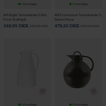
1-2 hverdage
1-2 hverdage
Alfi Kugle Termokande 0,94 L
Alfi Econscious Termokande 1 L
Frost Grafitgrå
Støvet Rosa
249,95 DKK
479,20 DKK
349,95 DKK
599,00 DKK
1-2 hverdage
1-2 hverdage