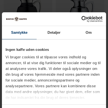
Samtykke
Detaljer
Om
Ingen kaffe uden cookies
2-4 hverdage
2-4 hverdage
Vi bruger cookies til at tilpasse vores indhold og
Alfi Juwel Termokande 1 L Blank
Alfi Juwel Termokande 0,65 L
annoncer, til at vise dig funktioner til sociale medier og til
Sort
Chrome
at analysere vores trafik. Vi deler også oplysninger om
1.999,00 DKK
1.699,00 DKK
din brug af vores hjemmeside med vores partnere inden
for sociale medier, annonceringspartnere og
analysepartnere. Vores partnere kan kombinere disse
data med andre oplysninger, du har givet dem, eller som
de har indsamlet fra din brug af deres tjenester.
De bedste termokander