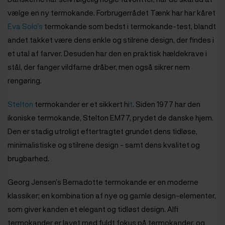
vælge en ny termokande. Forbrugerrådet Tænk har har kåret
Eva Solo’s
termokande som bedst i termokande-test, blandt
andet takket være dens enkle og stilrene design, der findes i
et utal af farver. Desuden har den en praktisk hældekrave i
stål, der fanger vildfarne dråber, men også sikrer nem
rengøring.
Stelton
termokander er et sikkert hi
t
. Siden 1977 har den
ikoniske termokande, Stelton EM77, prydet de danske hjem.
Den er stadig utroligt eftertragtet grundet dens tidløse,
minimalistiske og stilrene design - samt dens kvalitet og
brugbarhed.
Georg Jensen’s Bernadotte termokande er en moderne
klassiker; en kombination af nye og gamle design-elementer,
som giver kanden et elegant og tidløst design. Alfi
termokander er lavet med fuldt fokus på termokander, og