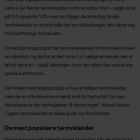
behov. De fleste termokander rummer cirka 1 liter - nogle små
på 0,5 og andre 1,25, men det ligger deromkring. Nogle
termokander er drypfri eller har en dråbefanger, der sikrer dig
mod kaffedryp fra kanden.
Udvendig rengøring af din termokande kan oftest klares med
en våd klud, og derfor er det smart at vælge en kande, der er
let at tørre af - også i åbningen, hvor der ellers kan samle sig
gamle kafferester.
Der findes selvfølgelig også et hav af billige termokander,
men de er ofte ikke mere værd, end du har betalt for den.
Naturligvis er der undtagelser til denne regel - blandt andet
Tigers termokander er både gode og til at betale.
De mest populære termokander
Danskerne har selvfølgelig nogle favoritter, når de skal ud at