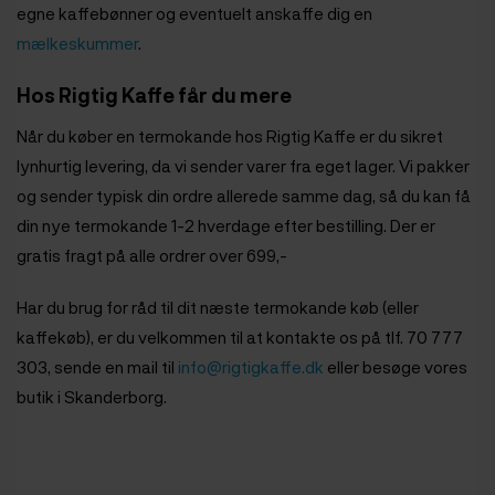
egne kaffebønner og eventuelt anskaffe dig en
mælkeskummer
.
Hos Rigtig Kaffe får du mere
Når du køber en termokande hos Rigtig Kaffe er du sikret
lynhurtig levering, da vi sender varer fra eget lager. Vi pakker
og sender typisk din ordre allerede samme dag, så du kan få
din nye termokande 1-2 hverdage efter bestilling. Der er
gratis fragt på alle ordrer over 699,-
Har du brug for råd til dit næste termokande køb (eller
kaffekøb), er du velkommen til at kontakte os på tlf. 70 777
303, sende en mail til
info@rigtigkaffe.dk
eller besøge vores
butik i Skanderborg.