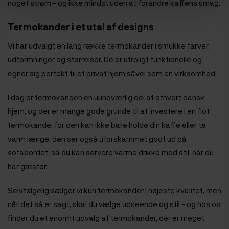
noget strøm - og ikke mindst uden at forandre kaffens smag.
Termokander i et utal af designs
Vi har udvalgt en lang række termokander i smukke farver,
udformninger og størrelser. De er utroligt funktionelle og
egner sig perfekt til et privat hjem såvel som en virksomhed.
I dag er termokanden en uundværlig del af ethvert dansk
hjem, og der er mange gode grunde til at investere i en flot
termokande, for den kan ikke bare holde din kaffe eller te
varm længe, den ser også uforskammet godt ud på
sofabordet, så du kan servere varme drikke med stil, når du
har gæster.
Selvfølgelig sælger vi kun termokander i højeste kvalitet, men
når det så er sagt, skal du vælge udseende og stil - og hos os
finder du et enormt udvalg af termokander, der er meget