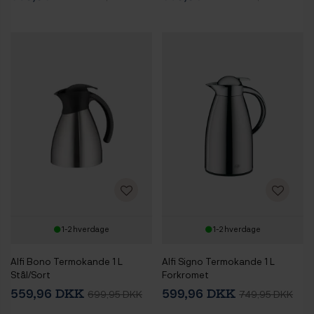
1-2 hverdage
1-2 hverdage
Alfi Bono Termokande 1 L
Alfi Signo Termokande 1 L
Stål/Sort
Forkromet
559,96 DKK
599,96 DKK
699,95 DKK
749,95 DKK