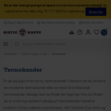
Nu er der mange penge at spare i vores store sommerudsalg!
Se
rabatterne her eller ring 70 777 303 for vejledning!
Shop her
Dag til dag levering
Danmarks største udvalg
Butik i Gentofte
0
Rigtig Kaffe
Outdoor, Kopper & To Go
Termokander
Termokander
Er du på jagt efter en ny termokande? Uanset om du vil have
en moderne termokande eller er mest til et klassisk
termokande-design, kan du finde det lige her.
Hos os finder
du et stort og varieret udvalg af termokander i bedste
kvalitet. Vi har mærker som Bodum, Alfi, Stelton, Eva Solo og