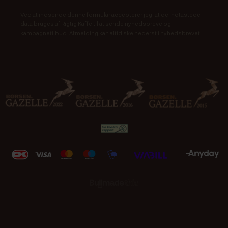
Ved at indsende denne formular accepterer jeg, at de indtastede
data bruges af Rigtig Kaffe til at sende nyhedsbreve og
kampagnetilbud. Afmelding kan altid ske nederst i nyhedsbrevet.