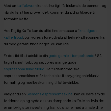
Med en
kaffekværn
kan du hurtigt få friskmalede bønner - og
når du først har prøvet det, kommer du aldrig tilbage til
formalet kaffe.
Hos Rigtig Kaffe kan du altid finde masser af
knaldgode
kaffe tilbud
, og i vores store udvalg af lækre kaffebønner kan
du med garanti finde noget, du kan lide.
Er det tid til at udskifte din
gode gamle stempelkande
? Så
tag et smut forbi, og se, vores mange gode
espressomaskine tilbud
. De fuldautomatiske
espressomaskiner står for hele kaffebrygningen inklusiv
formaling og mælkeskumning til latte-drikke.
Vælger du en
Siemens espressomaskine
, kan du bare smide
fødderne op og nyde et krus dampende kaffe. Men, hvis det
er en lovlig stor investering, kan du starte med at male dine