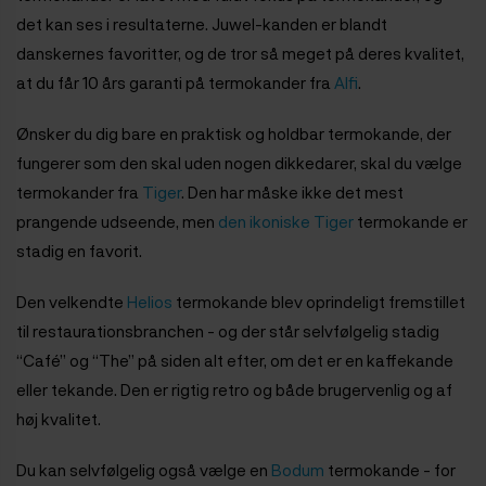
det kan ses i resultaterne. Juwel-kanden er blandt
danskernes favoritter, og de tror så meget på deres kvalitet,
at du får 10 års garanti på termokander fra
Alfi
.
Ønsker du dig bare en praktisk og holdbar termokande, der
fungerer som den skal uden nogen dikkedarer, skal du vælge
termokander fra
Tiger
. Den har måske ikke det mest
prangende udseende, men
den ikoniske Tiger
termokande er
stadig en favorit.
Den velkendte
Helios
termokande blev oprindeligt fremstillet
til restaurationsbranchen - og der står selvfølgelig stadig
“Café” og “The” på siden alt efter, om det er en kaffekande
eller tekande. Den er rigtig retro og både brugervenlig og af
høj kvalitet.
Du kan selvfølgelig også vælge en
Bodum
termokande - for