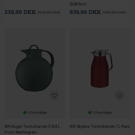
Stål/Sort
239,96 DKK
639,96 DKK
299,95 DKK
799,95 DKK
1-2 hverdage
1-2 hverdage
Alfi Kugle Termokande 0,94 L
Alfi Skyline Termokande 1 L Rød
Frost Mørkegrøn