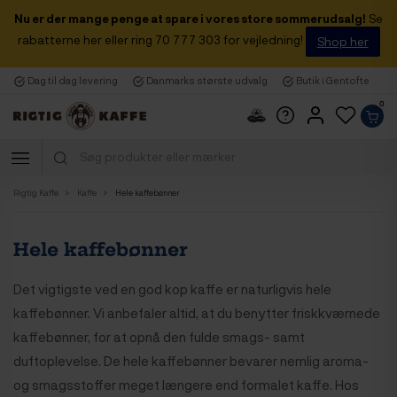
Nu er der mange penge at spare i vores store sommerudsalg!
Se
rabatterne her eller ring 70 777 303 for vejledning!
Shop her
Dag til dag levering
Danmarks største udvalg
Butik i Gentofte
0
Rigtig Kaffe
Kaffe
Hele kaffebønner
Hele kaffebønner
Det vigtigste ved en god kop kaffe er naturligvis hele
kaffebønner. Vi anbefaler altid, at du benytter friskkværnede
kaffebønner, for at opnå den fulde smags- samt
duftoplevelse. De hele kaffebønner bevarer nemlig aroma-
og smagsstoffer meget længere end formalet kaffe. Hos