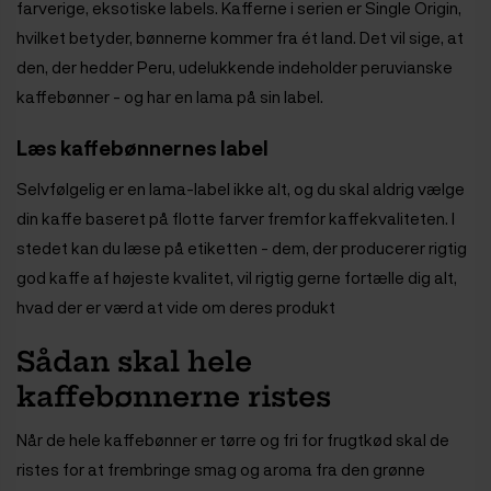
farverige, eksotiske labels. Kafferne i serien er Single Origin,
hvilket betyder, bønnerne kommer fra ét land. Det vil sige, at
den, der hedder Peru, udelukkende indeholder peruvianske
kaffebønner - og har en lama på sin label.
Læs kaffebønnernes label
Selvfølgelig er en lama-label ikke alt, og du skal aldrig vælge
din kaffe baseret på flotte farver fremfor kaffekvaliteten. I
stedet kan du læse på etiketten - dem, der producerer rigtig
god kaffe af højeste kvalitet, vil rigtig gerne fortælle dig alt,
hvad der er værd at vide om deres produkt
Sådan skal hele
kaffebønnerne ristes
Når de hele kaffebønner er tørre og fri for frugtkød skal de
ristes for at frembringe smag og aroma fra den grønne