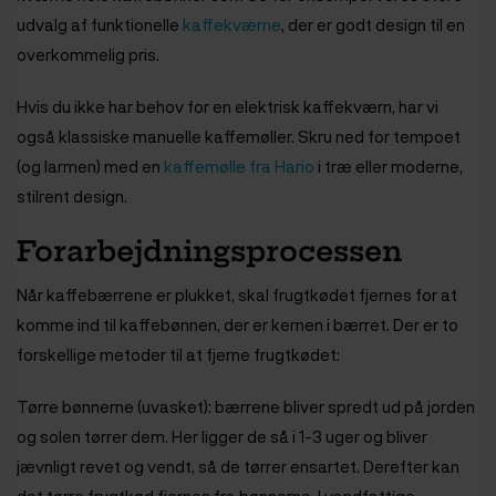
udvalg af funktionelle
kaffekværne
, der er godt design til en
overkommelig pris.
Hvis du ikke har behov for en elektrisk kaffekværn, har vi
også klassiske manuelle kaffemøller. Skru ned for tempoet
(og larmen) med en
kaffemølle fra Hario
i træ eller moderne,
stilrent design.
Forarbejdningsprocessen
Når kaffebærrene er plukket, skal frugtkødet fjernes for at
komme ind til kaffebønnen, der er kernen i bærret. Der er to
forskellige metoder til at fjerne frugtkødet:
Tørre bønnerne (uvasket): bærrene bliver spredt ud på jorden
og solen tørrer dem. Her ligger de så i 1-3 uger og bliver
jævnligt revet og vendt, så de tørrer ensartet. Derefter kan