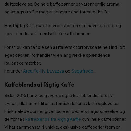
duftoplevelse. De hele kaffebønner bevarer nemlig aroma-
og smagsstoffer meget længere end formalet kaffe.
Hos Rigtig Kaffe sætter vi en stor ære i at have et bredt og
spændende sortiment af hele kaffebønner.
For at du kan få følelsen af italiensk fortorvscafé helt ind i dit
eget køkken, forhandler vi en lang række spændende
italienske mærker,
herunder
Arcaffe
,
Illy
,
Lavazza
og
Segafredo
.
Kaffeblends af Rigtig Kaffe
Siden 2015 har vi solgt vores egne kaffeblends, fordi, vi
synes, alle har ret til en autentisk italiensk kaffeoplevelse.
Friskmalede bønner giver bare en bedre smagsoplevelse, og
derfor fås
kaffeblends fra Rigtig Kaffe
kun i hele kaffebønner.
Vi har sammensat 4 unikke, eksklusive kaffeserier (som er