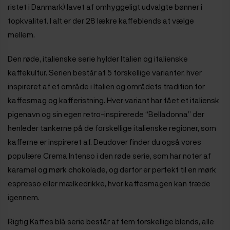
ristet i Danmark) lavet af omhyggeligt udvalgte bønner i
topkvalitet. I alt er der 28 lækre kaffeblends at vælge
mellem.
Den røde, italienske serie
hylder Italien og italienske
kaffekultur. Serien består af 5 forskellige varianter, hver
inspireret af et område i Italien og områdets tradition for
kaffesmag og kafferistning. Hver variant har fået et italiensk
pigenavn og sin egen retro-inspirerede “Belladonna” der
henleder tankerne på de forskellige italienske regioner, som
kafferne er inspireret af. Deudover finder du også vores
populære Crema Intenso i den røde serie, som har noter af
karamel og mørk chokolade, og derfor er perfekt til en mørk
espresso eller mælkedrikke, hvor kaffesmagen kan træde
igennem.
Rigtig Kaffes blå serie
består af fem forskellige blends, alle