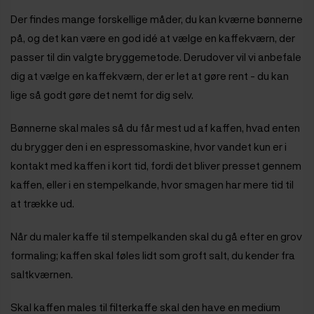
Der findes mange forskellige måder, du kan kværne bønnerne
på, og det kan være en god idé at vælge en kaffekværn, der
passer til din valgte bryggemetode. Derudover vil vi anbefale
dig at vælge en kaffekværn, der er let at gøre rent - du kan
lige så godt gøre det nemt for dig selv.
Bønnerne skal males så du får mest ud af kaffen, hvad enten
du brygger den i en espressomaskine, hvor vandet kun er i
kontakt med kaffen i kort tid, fordi det bliver presset gennem
kaffen, eller i en stempelkande, hvor smagen har mere tid til
at trække ud.
Når du maler kaffe til stempelkanden skal du gå efter en grov
formaling; kaffen skal føles lidt som groft salt, du kender fra
saltkværnen.
Skal kaffen males til filterkaffe skal den have en medium