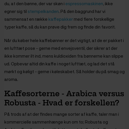
du, at den bønne, der var skøn i
espressomaskinen
, ikke
egner sig til
stempelkanden
. På den baggrund har vi
sammensat en række
kaffepakker
med flere forskellige
typer kaffe, så du kan prøve dig frem og finde din favorit.
Når du køber hele kaffebønner er det vigtigt, at de er pakket i
en lufttæt pose - gerne med envejsventil, der sikrer at der
ikke kommer ilt ind, mens kuldioxiden fra bønnerne kan slippe
ud. Opbevar altid din kaffe i noget lufttæt, og lad det stå
mørkt og køligt - gerne i køleskabet. Så holder du på smag og
aroma.
Kaffesorterne - Arabica versus
Robusta - Hvad er forskellen?
På trods af at der findes mange sorter af kaffe, taler man i
kommercielle sammenhænge kun om to; Robusta og