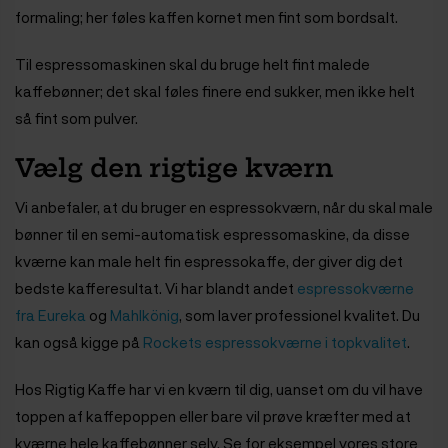
formaling; her føles kaffen kornet men fint som bordsalt.
Til espressomaskinen skal du bruge helt fint malede
kaffebønner; det skal føles finere end sukker, men ikke helt
så fint som pulver.
Vælg den rigtige kværn
Vi anbefaler, at du bruger en espressokværn, når du skal male
bønner til en semi-automatisk espressomaskine, da disse
kværne kan male helt fin espressokaffe, der giver dig det
bedste kafferesultat. Vi har blandt andet
espressokværne
fra Eureka
og
Mahlkönig
, som laver professionel kvalitet. Du
kan også kigge på
Rockets espressokværne i topkvalitet
.
Hos Rigtig Kaffe har vi en kværn til dig, uanset om du vil have
toppen af kaffepoppen eller bare vil prøve kræfter med at
kværne hele kaffebønner selv. Se for eksempel vores store