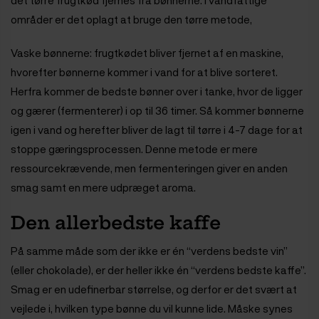
det tørre frugtkød fjernes fra bønnerne. I vandfattige
områder er det oplagt at bruge den tørre metode,
Vaske bønnerne: frugtkødet bliver fjernet af en maskine,
hvorefter bønnerne kommer i vand for at blive sorteret.
Herfra kommer de bedste bønner over i tanke, hvor de ligger
og gærer (fermenterer) i op til 36 timer. Så kommer bønnerne
igen i vand og herefter bliver de lagt til tørre i 4-7 dage for at
stoppe gæringsprocessen. Denne metode er mere
ressourcekrævende, men fermenteringen giver en anden
smag samt en mere udpræget aroma.
Den allerbedste kaffe
På samme måde som der ikke er én “verdens bedste vin”
(eller chokolade), er der heller ikke én “verdens bedste kaffe”.
Smag er en udefinerbar størrelse, og derfor er det svært at
vejlede i, hvilken type bønne du vil kunne lide. Måske synes