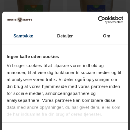
Samtykke
Detaljer
Om
1-2 hverdage
1-2 hverdage
Ingen kaffe uden cookies
Vi bruger cookies til at tilpasse vores indhold og
Årstiderne Smagskaffe 225g
Choko Mint Smagskaffe 225g
Hele kaffebønner
Hele kaffebønner
annoncer, til at vise dig funktioner til sociale medier og til
79,95 DKK
79,95 DKK
at analysere vores trafik. Vi deler også oplysninger om
din brug af vores hjemmeside med vores partnere inden
for sociale medier, annonceringspartnere og
analysepartnere. Vores partnere kan kombinere disse
data med andre oplysninger, du har givet dem, eller som
de har indsamlet fra din brug af deres tjenester.