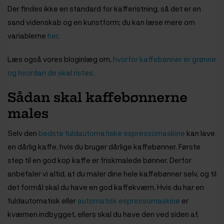
Der findes ikke en standard for kafferistning, så det er en
sand videnskab og en kunstform; du kan læse mere om
variablerne
her
.
Læs også vores bloginlæg om,
hvorfor kaffebønner er grønne
og hvordan de skal ristes.
Sådan skal kaffebønnerne
males
Selv den
bedste fuldautomatiske espressomaskine
kan lave
en dårlig kaffe, hvis du bruger dårlige kaffebønner. Første
step til en god kop kaffe er friskmalede bønner. Derfor
anbefaler vi altid, at du maler dine hele kaffebønner selv, og til
det formål skal du have en god kaffekværn. Hvis du har en
fuldautomatisk eller
automatisk espressomaskine
er
kværnen indbygget, ellers skal du have den ved siden af.