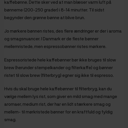
kaffebønne. Dette sker ved at man blæser varm luft på
bønnerne (200-250 grader) i 8-14 minutter. Til sidst
begynder den grønne bønne at blive brun.
Jo mørkere bønnen ristes, des flere ændringer er der i aroma
og smagsnuancer. I Danmark er de fleste bønner
mellemristede, men espressobønner ristes mørkere.
Espressoristede hele kaffebønner bør ikke bruges til slow
brew (herunder stempelkander og filterkaffe) og bønner
ristet til slow brew (filterbryg) egner sig ikke til espresso.
Hvis du skal bruge hele kaffebønner til filterbryg, kan du
vælge mellem lys rist, som giver en mild smag med mange
aromaer, medium rist, der har en lidt stærkere smag og
mellem- til mørkristede bønner for en kraftfuld og fyldig
smag.