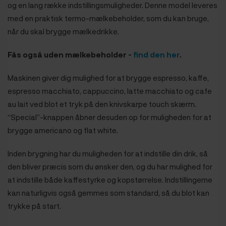
og en lang række indstillingsmuligheder. Denne model leveres
med en praktisk termo-mælkebeholder, som du kan bruge,
når du skal brygge mælkedrikke.
Fås også uden mælkebeholder -
find den her
.
Maskinen giver dig mulighed for at brygge espresso, kaffe,
espresso macchiato, cappuccino, latte macchiato og cafe
au lait ved blot et tryk på den knivskarpe touch skærm.
“Special”-knappen åbner desuden op for muligheden for at
brygge americano og flat white.
Inden brygning har du muligheden for at indstille din drik, så
den bliver præcis som du ønsker den, og du har mulighed for
at indstille både kaffestyrke og kopstørrelse. Indstillingerne
kan naturligvis også gemmes som standard, så du blot kan
trykke på start.