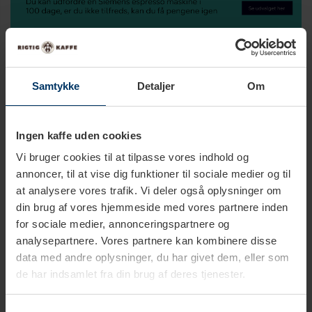
Siemens 100 dages tilfredshedstilbud
Siemens tilbyder dig et 100 dages tilfredshedstilbud, der
Samtykke
Detaljer
Om
giver dig mulighed for at prøve espressomaskinen i op 100
dage efter leveringsdatoen. Dette træder i kraft, hvis du
registrerer dig og din Siemens espressomaskine på “My
Ingen kaffe uden cookies
Siemens” senest to uger efter købet. Fordelsprogrammet
Vi bruger cookies til at tilpasse vores indhold og
giver dig som kunde mere service, mere inspiration og mere
annoncer, til at vise dig funktioner til sociale medier og til
tryghed - lever produktet ikke op til dine forventninger, får du
at analysere vores trafik. Vi deler også oplysninger om
pengene retur fra Siemens.
din brug af vores hjemmeside med vores partnere inden
for sociale medier, annonceringspartnere og
Du skal sørge for at gemme din kvittering og emballage, og
analysepartnere. Vores partnere kan kombinere disse
ønsker du at returnere produktet sker dette også via My
data med andre oplysninger, du har givet dem, eller som
Siemens (Gælder kun for privatpersoner. Tilbehør og pleje
de har indsamlet fra din brug af deres tjenester.
refunderes ikke). Der fratrækkes 100kr ved returnering.
Læs
mere her
.