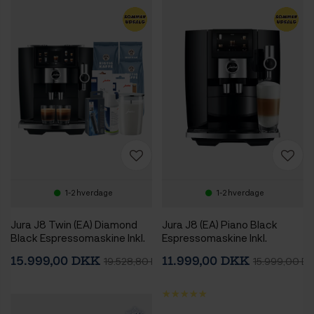
1-2 hverdage
1-2 hverdage
Jura J8 Twin (EA) Diamond
Jura J8 (EA) Piano Black
Black Espressomaskine Inkl.
Espressomaskine Inkl.
Mælkebeholder, Pleje &
Startpakke
15.999,00 DKK
11.999,00 DKK
19.528,80 DKK
15.999,00 D
Rigtig Kaffe