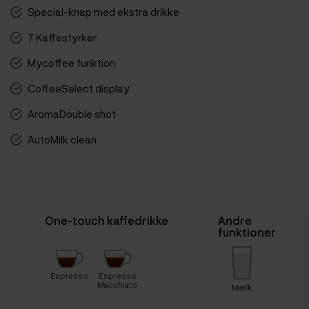
Special-knap med ekstra drikke
7 Kaffestyrker
Mycoffee funktion
CoffeeSelect display
AromaDouble shot
AutoMilk clean
One-touch kaffedrikke
Andre
funktioner
Espresso
Espresso
Macchiato
Mælk