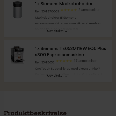
1 x
Siemens Mælkebeholder
2 anmeldelser
Ref: 35-TZ70009
Mælkebeholder til Siemens
espressomaskinerne, som sikrer at mælken
holdes kold, selv når den står...
Udvid tekst
1 x
Siemens TE653M11RW EQ6 Plus
s300 Espressomaskine
17 anmeldelser
Ref: 35-TE653
OneTouch Special-knap med ekstra drikke 7
Kaffestyrker Mycoffee funktion CoffeeSelect...
Udvid tekst
Maskinkategori
Fuldautomatisk
Mælkesystem
Ja - fuldautomatisk
Farve front /
Sølv / Sort
kabinet
Produktbeskrivelse