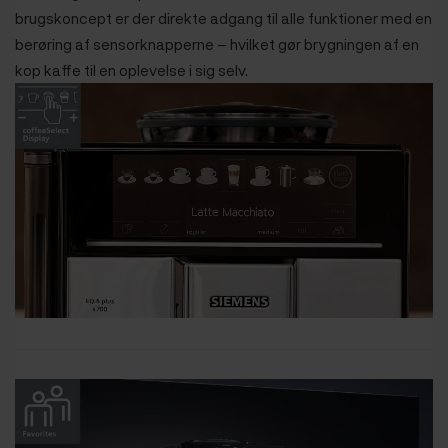
brugskoncept er der direkte adgang til alle funktioner med en
berøring af sensorknapperne – hvilket gør brygningen af en
kop kaffe til en oplevelse i sig selv.