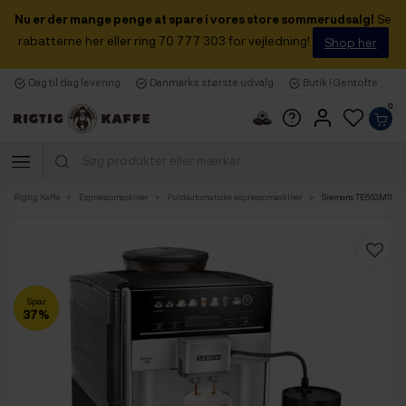
Nu er der mange penge at spare i vores store sommerudsalg!
Se
rabatterne her eller ring 70 777 303 for vejledning!
Shop her
Dag til dag levering
Danmarks største udvalg
Butik i Gentofte
0
Rigtig Kaffe
Espressomaskiner
Fuldautomatiske espressomaskiner
Siemens TE653M11RW 
Spar
37%