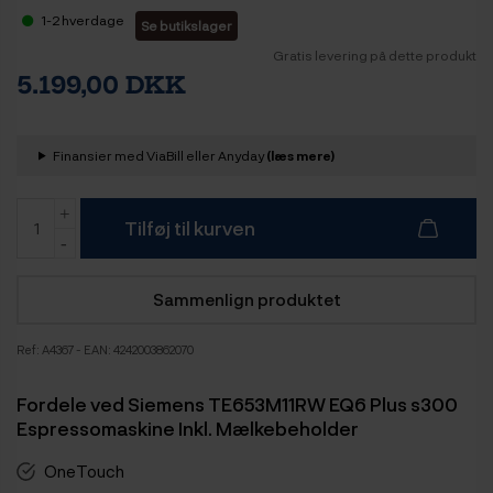
1-2 hverdage
Se butikslager
Gratis levering på dette produkt
5.199,00 DKK
Finansier med ViaBill eller Anyday
(læs mere)
Tilføj til kurven
Sammenlign produktet
Ref:
A4367
- EAN: 4242003862070
Fordele ved Siemens TE653M11RW EQ6 Plus s300
Espressomaskine Inkl. Mælkebeholder
OneTouch