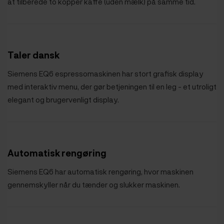
at tilberede to kopper kaffe (uden mælk) på samme tid.
Taler dansk
Siemens EQ6 espressomaskinen har stort grafisk display
med interaktiv menu, der gør betjeningen til en leg - et utroligt
elegant og brugervenligt display.
Automatisk rengøring
Siemens EQ6 har automatisk rengøring, hvor maskinen
gennemskyller når du tænder og slukker maskinen.