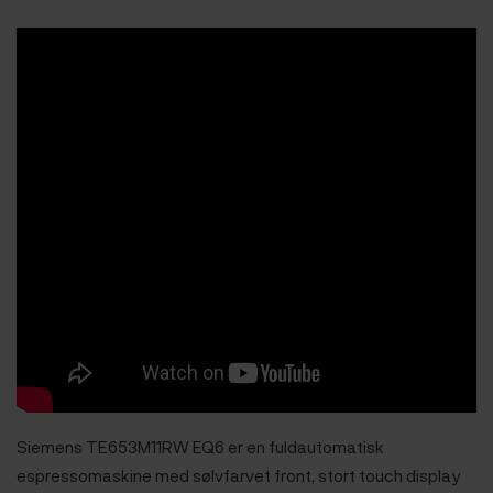
Siemens TE653M11RW EQ6 er en fuldautomatisk
espressomaskine med sølvfarvet front, stort touch display