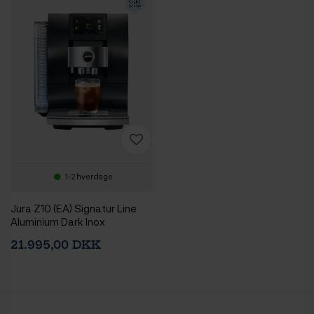
1-2 hverdage
Jura Z10 (EA) Signatur Line
Aluminium Dark Inox
Espressomaskine Inkl.
21.995,00 DKK
Startpakke DK sprog