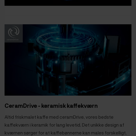
CeramDrive - keramisk kaffekværn
Altid friskmalet kaffe med ceramDrive, vores bedste
kaffekværn i keramik for lang levetid. Det unikke design af
kværnen sørger for at kaffebønnerne kan males forskelligt,