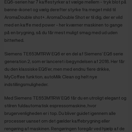
EQ6-serien har 7 kaffestyrker at vælge mellem -
tryk blot på
bønne-ikonet og vælg derefter styrke fra meget mild til
AromaDouble shot+. AromaDouble Shot er til dig, der er vild
med en kaffe med power - her kværner maskinen to gange
på en brygning, så du får mest muligt smag med ud uden
bitterhed.
Siemens TE653M11RW EQ6 er en del af Siemens’ EQ6 serie
generation 2, som er lanceret i begyndelsen af 2018. Her får
du den klassiske EQ6’er, men med endnu flere drikke,
MyCoffee funktion, autoMilk Clean og helt nye
indstillingsmuligheder.
Med Siemens TE653M11RW EQ6 får du en utroligt elegant og
stilren fuldautomatisk espressomaskine, hvor
brugervenligheden er i top. Du bliver guidet igennem alle
processer uanset om det gælder kaffebrygning eller
rengøring af maskinen.
Rengøringen foregår ved hjælp af de