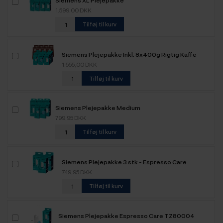
1.599,00 DKK
Tilføj til kurv
Siemens Plejepakke Inkl. 8x400g Rigtig Kaffe
Organic
1.555,00 DKK
Tilføj til kurv
Siemens Plejepakke Medium
799,95 DKK
Tilføj til kurv
Siemens Plejepakke 3 stk - Espresso Care
TZ80004
749,95 DKK
Tilføj til kurv
Siemens Plejepakke Espresso Care TZ80004