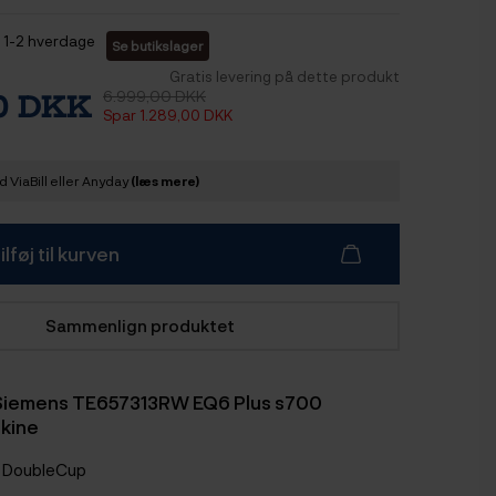
1-2 hverdage
Se butikslager
Gratis levering på dette produkt
6.999,00 DKK
00 DKK
Spar 1.289,00 DKK
 ViaBill eller Anyday
(læs mere)
ilføj til kurven
Sammenlign produktet
 Siemens TE657313RW EQ6 Plus s700
kine
 DoubleCup