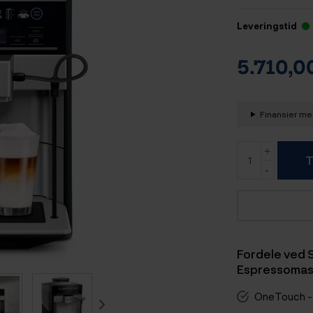
Leveringstid
5.710,
Finansier med
T
Fordele ved
Espressomas
OneTouch -