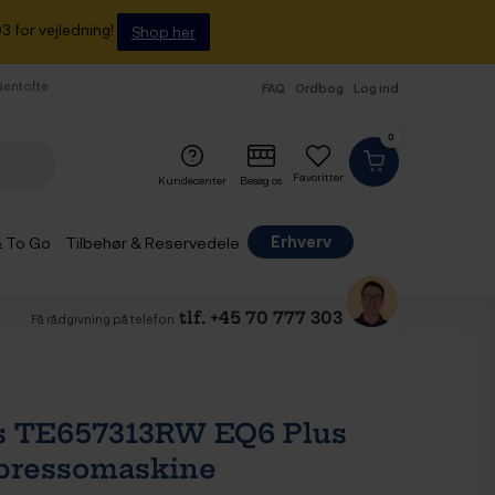
3 for vejledning!
Shop her
 Gentofte
FAQ
Ordbog
Log ind
0
Favoritter
Kundecenter
Besøg os
Erhverv
& To Go
Tilbehør & Reservedele
tlf. +45 70 777 303
Få rådgivning på telefon
s TE657313RW EQ6 Plus
pressomaskine