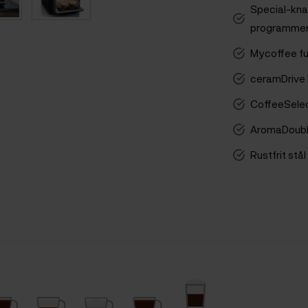
Special-kna
programmeri
Mycoffee fu
ceramDrive
CoffeeSelec
AromaDoubl
Rustfrit stå