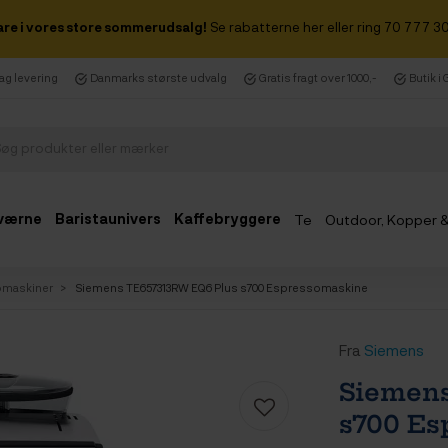
are i vores store sommerudsalg!
Se rabatterne her eller ring 70 777 30
dag levering
Danmarks største udvalg
Gratis fragt over 1000,-
Butik i
værne
Baristaunivers
Kaffebryggere
Te
Outdoor, Kopper 
Udsalg
omaskiner
Siemens TE657313RW EQ6 Plus s700 Espressomaskine
Fra
Siemens
Siemen
s700 Es