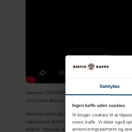
Samtykke
Siemens TE657313RW EQ6 er en fuldautomatisk espre
stort touch display og en lang række indstillingsmuli
Ingen kaffe uden cookies
Maskinen giver dig mulighed for at brygge espresso,
Vi bruger cookies til at tilpas
cappuccino, latte macchiato og cafe au lait ved blot
vores trafik. Vi deler også 
skærm. “Special”-knappen åbner desuden op for mul
annonceringspartnere og anal