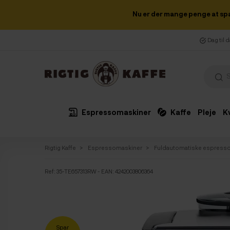
Nu er der mange penge at sp
Dag til 
Espressomaskiner
Kaffe
Pleje
K
Rigtig Kaffe
Espressomaskiner
Fuldautomatiske espress
Ref:
35-TE657313RW
- EAN: 4242003806364
Spar