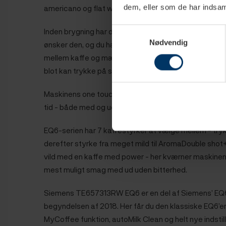
dem, eller som de har indsaml
americano og flat white.
Inden brygning har du muligheden for at indstille din d
Samtykkevalg
Nødvendig
ønsker den, og du har mulighed for at indstille både
mellem kaffe og mælk. Indstillingerne kan naturligv
blot kan trykke på start.
Maskinens one touch DoubleCup funktion gør det mu
tid - både med og uden mælk.
EQ6-serien har 7 kaffestyrker at vælge mellem -
try
derefter styrke fra meget mild til AromaDouble shot+.
vild med en kaffe med power - her kværner maskinen 
mest muligt smag med ud uden bitterhed.
Siemens TE657313RW EQ6 er en del af Siemens’ EQ6 s
begyndelsen af 2018. Her får du den klassiske EQ6’er
MyCoffee funktion, autoMilk Clean og helt nye indstil