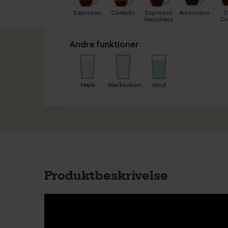
Espresso
Cortado
Espresso
Americano
C
Macchiato
C
Andre funktioner
Mælk
Mælkeskum
Vand
Produktbeskrivelse