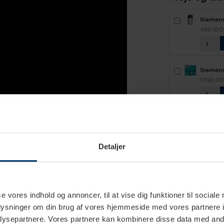
Siemen
499,95 
Siemens
1.599,0
Siemens
stk - E
749,95 
TZ800
Detaljer
ssomaskine med rustfrit stål front,
gheder.
Siemen
499,95 
 kaffe, espresso macchiato,
se vores indhold og annoncer, til at vise dig funktioner til sociale
 et tryk på den knivskarpe touch
oplysninger om din brug af vores hjemmeside med vores partnere i
igheden for at brygge cortado,
ysepartnere. Vores partnere kan kombinere disse data med andr