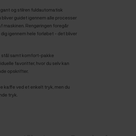
ant og stilren fuldautomatisk
 bliver guidet igennem alle processer
af maskinen.
Rengøringen foregår
ig igennem hele forløbet - det bliver
it stål samt komfort-pakke
duelle favoritter, hvor du selv kan
de opskrifter.
 kaffe ved et enkelt tryk, men du
nde tryk.