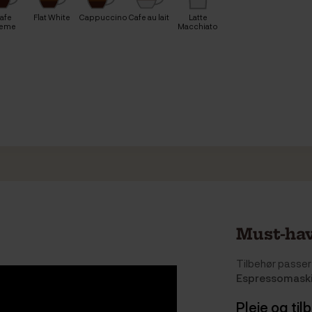
afe
Flat White
Cappuccino
Cafe au lait
Latte
reme
Macchiato
Must-hav
Tilbehør passer 
Espressomask
Pleje og til