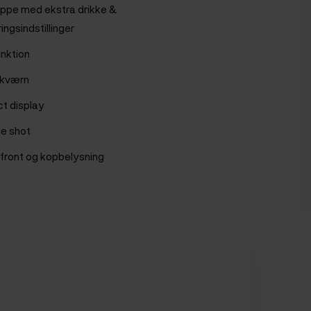
ppe med ekstra drikke &
ngsindstillinger
nktion
 kværn
t display
e shot
l front og kopbelysning