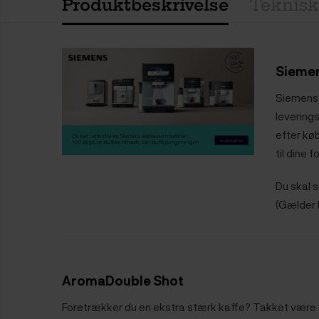
Produktbeskrivelse
Teknisk
Siemen
Siemens 
levering
efter kø
til dine 
Du skal 
(Gælder k
AromaDouble Shot
Foretrækker du en ekstra stærk kaffe? Takket være 