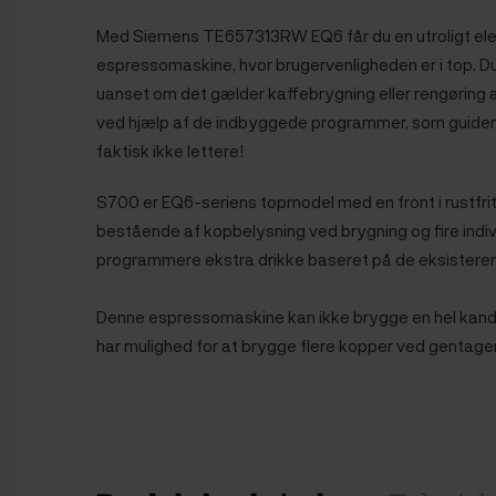
Med Siemens TE657313RW EQ6 får du en utroligt eleg
espressomaskine, hvor brugervenligheden er i top. Du
uanset om det gælder kaffebrygning eller rengøring 
ved hjælp af de indbyggede programmer, som guider d
faktisk ikke lettere!
S700 er EQ6-seriens topmodel med en front i rustfr
bestående af kopbelysning ved brygning og fire indivi
programmere ekstra drikke baseret på de eksisteren
Denne espressomaskine kan ikke brygge en hel kande
har mulighed for at brygge flere kopper ved gentage