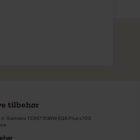
e tilbehør
til
Siemens TE657313RW EQ6 Plus s700
ine
behør