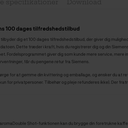
e specifikationer
Download
s 100 dages tilfredshedstilbud
tilbyder dig et 100 dages tilfredshedstilbud, der giver dig muligh
sdatoen. Dette træder i kraft, hvis du registrerer dig og din Sie
bet. Fordelsprogrammet giver dig som kunde mere service, mere in
forventninger, får du pengene retur fra Siemens.
sørge for at gemme din kvittering og emballage, og ønsker du at 
un for privatpersoner. Tilbehør og pleje refunderes ikke). Der fra
aromaDouble Shot-funktionen kan du brygge din foretrukne kaffe-