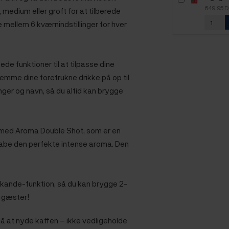
2,5kg H
649,95 
 medium eller groft for at tilberede
 mellem 6 kværnindstillinger for hver
e funktioner til at tilpasse dine
gemme dine foretrukne drikke på op til
linger og navn, så du altid kan brygge
 med Aroma Double Shot, som er en
kabe den perfekte intense aroma.
Den
kande-funktion, så du kan brygge 2-
r gæster!
 på at nyde kaffen – ikke vedligeholde