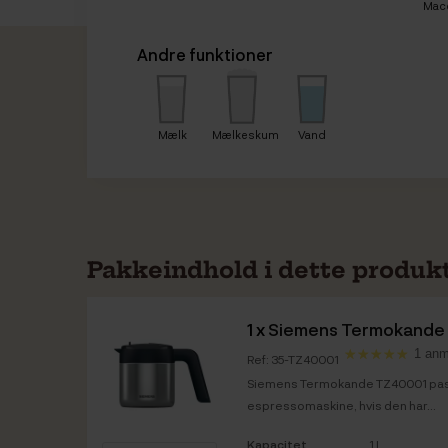
Mac
Andre funktioner
Mælk
Mælkeskum
Vand
Pakkeindhold i dette produk
1 x
Siemens Termokande
1 anm
Ref: 35-TZ40001
Siemens Termokande TZ40001 passe
espressomaskine, hvis den har...
Kapacitet
1 L