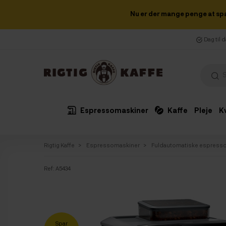
Nu er der mange penge at sp
Dag til 
Espressomaskiner
Kaffe
Pleje
K
Rigtig Kaffe
Espressomaskiner
Fuldautomatiske espress
Ref:
A5434
Spar