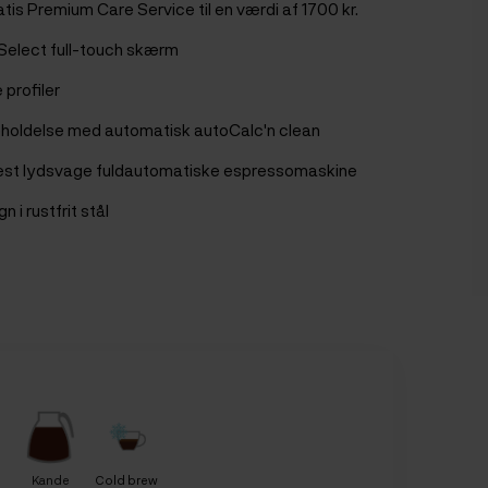
atis Premium Care Service til en værdi af 1700 kr.
v ISelect full-touch skærm
e profiler
holdelse med automatisk autoCalc'n clean
st lydsvage fuldautomatiske espressomaskine
n i rustfrit stål
Kande
Cold brew