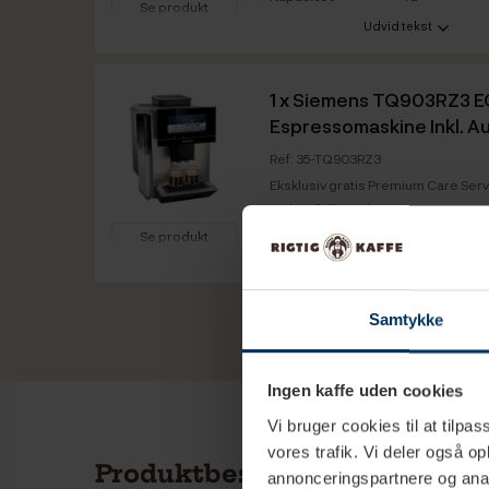
Se produkt
Udvid tekst
Vare info
1 x
Siemens TQ903RZ3 E
Espressomaskine Inkl. A
Ref: 35-TQ903RZ3
Eksklusiv gratis Premium Care Service
ISelect full-touch...
Se produkt
Maskinkategori
Fuldautomati
Udvid tekst
Mælkesystem
Ja - fuldauto
Vare info
Farve front /
Stål / Sort
kabinet
Samtykke
Ingen kaffe uden cookies
Vi bruger cookies til at tilpas
vores trafik. Vi deler også 
Produktbeskrivelse
annonceringspartnere og anal