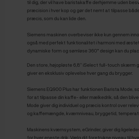
til dig, der vil have baristakaffe derhjemme uden besv
præcision i hver kop og gør det nemt at tilpasse både
præcis, som du kan lide den.
Siemens maskinen overbeviser ikke kun gennem innov
også med perfekt funktionalitet i harmoni med æste
dynamiske form og sømløse 360° design kan du place
Den store, højopløste 6,8” iSelect full-touch skærm g
giver en eksklusiv oplevelse hver gang du brygger.
Siemens EQ900 Plus har funktionen Barista Mode, so
for at tilpasse din kaffe- eller mælkedrik, så den bliv
Mode giver dig individuel og præcis kontrol over re
og kaffemængde, kværnniveau, bryggetid, temper
Maskinens kværnsystem, eGrinder, giver dig ligelede
for hver eneste drik. Vælg dit foretrukne niveau til hv