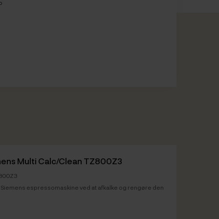
o
ens Multi Calc/Clean TZ800Z3
Z800Z3
n Siemens espressomaskine ved at afkalke og rengøre den