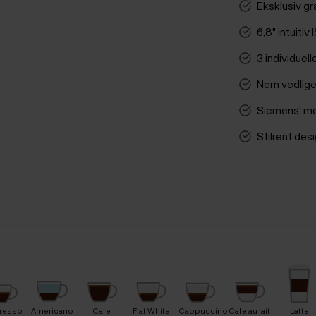
Eksklusiv gr
6,8" intuiti
3 individuell
Nem vedlige
Siemens' me
Stilrent desig
resso
Americano
Cafe
Flat White
Cappuccino
Cafe au lait
Latte