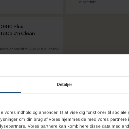
Se produkt
Vare info
Q900 Plus
utoCalc'n Clean
 til en værdi af 1700 kr. 6,8" intuitiv
sk
matisk
Detaljer
se vores indhold og annoncer, til at vise dig funktioner til sociale
oplysninger om din brug af vores hjemmeside med vores partnere i
Must-hav
ysepartnere. Vores partnere kan kombinere disse data med andr