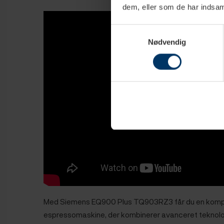
dem, eller som de har indsaml
Samtykkevalg
Nødvendig
Med Siemens EQ900 Plus TQ903RZ3 får du en komp
espressomaskine, der kombinerer avanceret teknolog