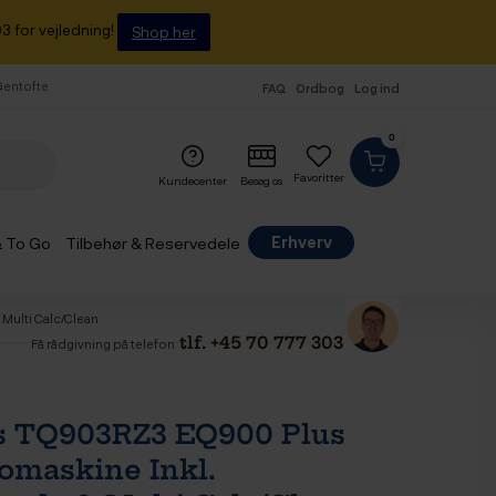
3 for vejledning!
Shop her
 Gentofte
FAQ
Ordbog
Log ind
0
Favoritter
Kundecenter
Besøg os
Erhverv
& To Go
Tilbehør & Reservedele
Multi Calc/Clean
tlf. +45 70 777 303
Få rådgivning på telefon
s TQ903RZ3 EQ900 Plus
omaskine Inkl.