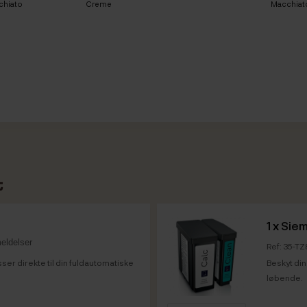
chiato
Creme
Macchiat
t
1 x
Siem
eldelser
Ref: 35-T
r direkte til din fuldautomatiske
Beskyt di
løbende.