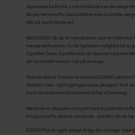
tilpassede kaffedrik. I comfortMode kan du vælge fin,
din perfekte kaffe. I baristaMode kan du endda vælge
drik på touch displayet.
Med EQ900 får du en topmaskine, som er fyldt med fed
mange kaffedrikke. Du får ligeledes mulighed for at 
3 profiler. Disse 3 profiler kan du tilpasse med indstil
din favoritdrik med et tryk på en knap.
Som en ekstra funktion er Siemens EQ900 udstyret
dobbelt male- og brygningsproces, designet til at s
korte ekstraktionstid forhindrer bitter eftersmag.
Maskinen er desuden udstyret med en praktisk kaffe
6 kopper kaffe direkte i en kande - perfekt når du ha
EQ900 Plus er også oplagt til dig, der vil bruge tiden