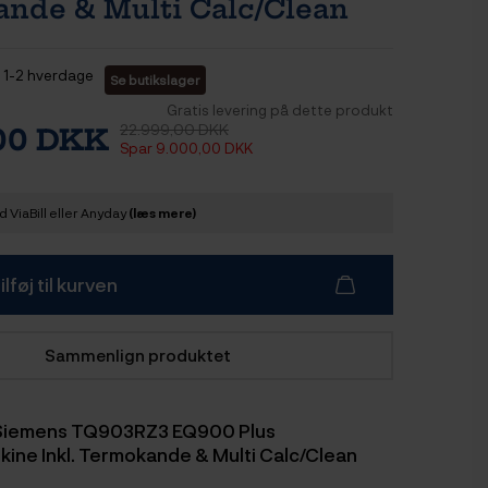
nde & Multi Calc/Clean
1-2 hverdage
Se butikslager
Gratis levering på dette produkt
22.999,00 DKK
,00 DKK
Spar 9.000,00 DKK
 ViaBill eller Anyday
(læs mere)
ilføj til kurven
Sammenlign produktet
 Siemens TQ903RZ3 EQ900 Plus
ine Inkl. Termokande & Multi Calc/Clean