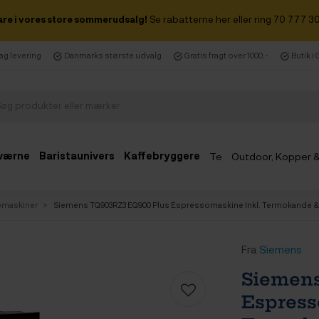
are i vores store sommerudsalg!
Se rabatterne her eller ring 70 777 30
dag levering
Danmarks største udvalg
Gratis fragt over 1000,-
Butik i
værne
Baristaunivers
Kaffebryggere
Te
Outdoor, Kopper 
Udsalg
omaskiner
Siemens TQ903RZ3 EQ900 Plus Espressomaskine Inkl. Termokande & 
Fra
Siemens
Siemen
Espress