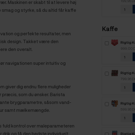
199,95 
ær. Maskinen er skabt til at levere høj
Espresso
 smag og styrke, så du altid får kaffe
Kaffe
ation og perfekte resultater, men
tisk design. Takket være den
Rigtig 
Intenso
999,00 
re den overalt.
kaffebø
ør navigationen super intuitiv og
Rigtig K
Mixpakk
799,95 
m giver dig endnu flere muligheder
er præcis, som du ønsker. Barista
levante brygparametre, såsom vand-
Rigtig 
2,1kg H
599,95 
atur samt mælkemængde.
s fuld kontrol over maleparameteren
er drik og få den bedste individuelt
Rigtig 