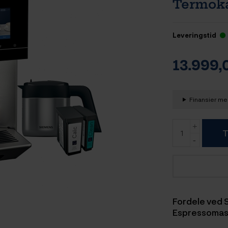
Termoka
Leveringstid
13.999
Finansier med
T
Fordele ved
Espressomask