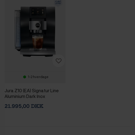
1-2 hverdage
Jura Z10 (EA) Signatur Line
Aluminium Dark Inox
Espressomaskine Inkl.
21.995,00 DKK
Startpakke DK sprog