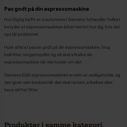
Pas godt på din espressomaskine
Hos Rigtig Kaffe er vi autoriseret Siemens forhandler, hvilket
betyder at espressomaskinen bliver hentet hos dig, hvis der
opstår problemer.
Husk altid at passe godt på din espressomaskine, brug
kalkfilter, rengørinspiller og så skal afkalke din
espressomaskine når den beder om det.
Siemens EQ6 espressomaskinen er nem at vedligeholde, og
den giver selv besked når den skal renses, afkalkes eller
have skiftet filter.
Produkter i samme kategori