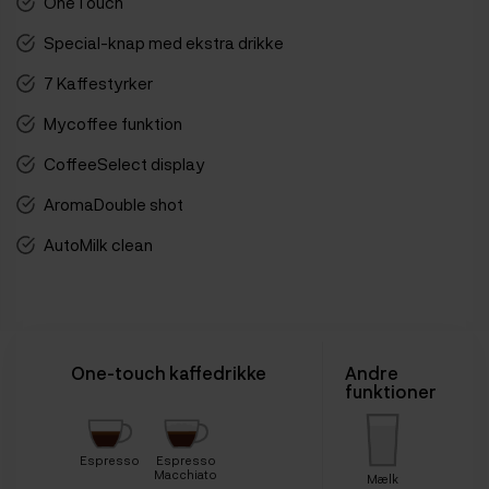
OneTouch
Special-knap med ekstra drikke
7 Kaffestyrker
Mycoffee funktion
CoffeeSelect display
AromaDouble shot
AutoMilk clean
One-touch kaffedrikke
Andre
funktioner
Espresso
Espresso
Macchiato
Mælk