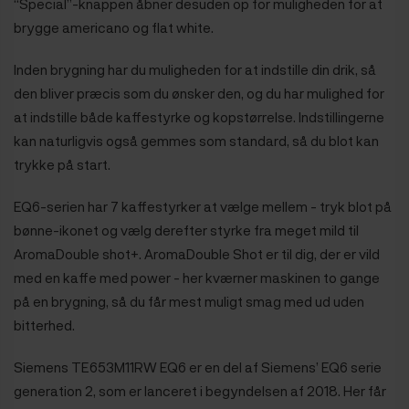
“Special”-knappen åbner desuden op for muligheden for at
brygge americano og flat white.
Inden brygning har du muligheden for at indstille din drik, så
den bliver præcis som du ønsker den, og du har mulighed for
at indstille både kaffestyrke og kopstørrelse. Indstillingerne
kan naturligvis også gemmes som standard, så du blot kan
trykke på start.
EQ6-serien har 7 kaffestyrker at vælge mellem -
tryk blot på
bønne-ikonet og vælg derefter styrke fra meget mild til
AromaDouble shot+. AromaDouble Shot er til dig, der er vild
med en kaffe med power - her kværner maskinen to gange
på en brygning, så du får mest muligt smag med ud uden
bitterhed.
Siemens TE653M11RW EQ6 er en del af Siemens’ EQ6 serie
generation 2, som er lanceret i begyndelsen af 2018. Her får