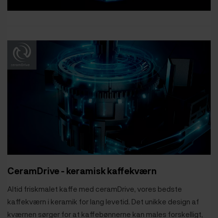
CeramDrive - keramisk kaffekværn
Altid friskmalet kaffe med ceramDrive, vores bedste
kaffekværn i keramik for lang levetid. Det unikke design af
kværnen sørger for at kaffebønnerne kan males forskelligt,