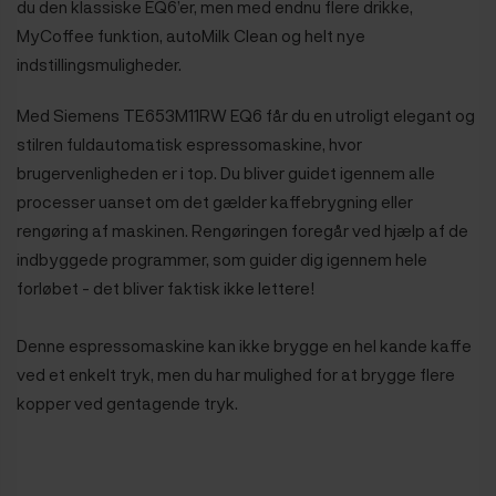
du den klassiske EQ6’er, men med endnu flere drikke,
MyCoffee funktion, autoMilk Clean og helt nye
indstillingsmuligheder.
Med Siemens TE653M11RW EQ6 får du en utroligt elegant og
stilren fuldautomatisk espressomaskine, hvor
brugervenligheden er i top. Du bliver guidet igennem alle
processer uanset om det gælder kaffebrygning eller
rengøring af maskinen.
Rengøringen foregår ved hjælp af de
indbyggede programmer, som guider dig igennem hele
forløbet - det bliver faktisk ikke lettere!
Denne espressomaskine kan ikke brygge en hel kande kaffe
ved et enkelt tryk, men du har mulighed for at brygge flere
kopper ved gentagende tryk.