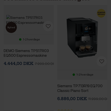
Nyhed
1-2 hverdage
DEMO Siemens TP517R03
EQ500 Espressomaskine
4.444,00 DKK
7.999,00 DKK
1-2 hverdage
Siemens TP713R19 EQ700
Classic Piano Sort
Espressomaskine
6.886,00 DKK
11.999,00 DK