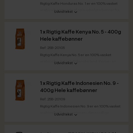
Rigtig Kaffe Honduras No. 1 er en 100% vasket
arabica bestående af nøje udvalgte bønner fra...
Udvid tekst
Kaffestyrke
Mørk
Ristedato
Honduras No. 1: 05.02.2025
1 x
Rigtig Kaffe Kenya No. 5 - 400g
Bedst før
Honduras No. 1: 05.02.2027
Hele kaffebønner
Ref: 25B-20105
Rigtig Kaffe Kenya No. 5 er en 100% vasket
arabica fra det østafrikanske land, Kenya - en
Udvid tekst
kraftig...
Kaffestyrke
Mørk
1 x
Rigtig Kaffe Indonesien No. 9 -
Ristedato
Kenya No. 5: 27.02.2026
400g Hele kaffebønner
Bedst før
Kenya No. 5: 27.02.2028
Ref: 25B-20109
Rigtig Kaffe Indonesien No. 9 er en 100% vasket
arabica fra Gayo-regionen i det nordlige
Udvid tekst
Sumatra...
Kaffestyrke
Mørk