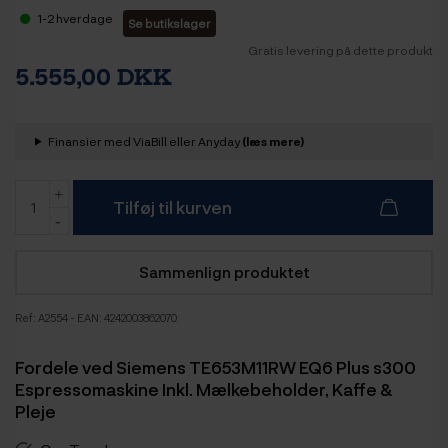
1-2 hverdage
Se butikslager
Gratis levering på dette produkt
5.555,00 DKK
Finansier med ViaBill eller Anyday
(læs mere)
Tilføj til kurven
Sammenlign produktet
Ref:
A2554
- EAN: 4242003862070
Fordele ved Siemens TE653M11RW EQ6 Plus s300
Espressomaskine Inkl. Mælkebeholder, Kaffe &
Pleje