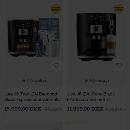
1-2 hverdage
1-2 hverdage
Jura J8 Twin (EA) Diamond
Jura J8 (EA) Piano Black
Black Espressomaskine Inkl.
Espressomaskine Inkl.
Mælkebeholder, Pleje &
Startpakke
15.999,00 DKK
11.999,00 DKK
19.528,80 DKK
15.999,00 D
Rigtig Kaffe