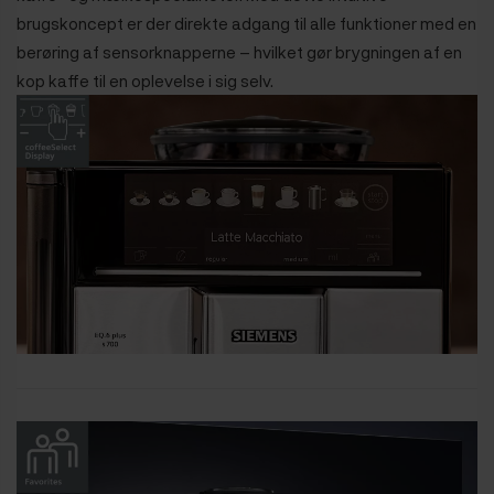
brugskoncept er der direkte adgang til alle funktioner med en
berøring af sensorknapperne – hvilket gør brygningen af en
kop kaffe til en oplevelse i sig selv.