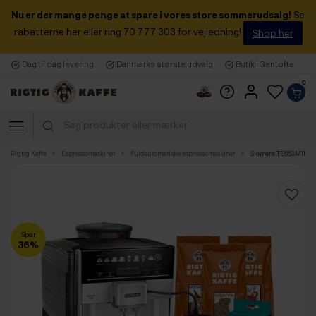
Nu er der mange penge at spare i vores store sommerudsalg!
Se
rabatterne her eller ring 70 777 303 for vejledning!
Shop her
Dag til dag levering
Danmarks største udvalg
Butik i Gentofte
0
Rigtig Kaffe
Espressomaskiner
Fuldautomatiske espressomaskiner
Siemens TE653M11RW E
Spar
36%