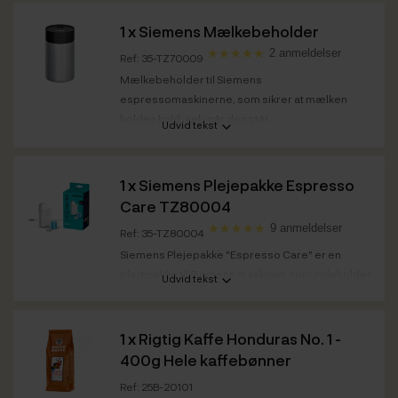
1 x
Siemens Mælkebeholder
2 anmeldelser
Ref: 35-TZ70009
Mælkebeholder til Siemens
espressomaskinerne, som sikrer at mælken
holdes kold, selv når den står...
Udvid tekst
1 x
Siemens Plejepakke Espresso
Care TZ80004
9 anmeldelser
Ref: 35-TZ80004
Siemens Plejepakke "Espresso Care" er en
plejepakke til Siemens maskiner, som indeholder
Udvid tekst
alt det,...
1 x
Rigtig Kaffe Honduras No. 1 -
400g Hele kaffebønner
Ref: 25B-20101