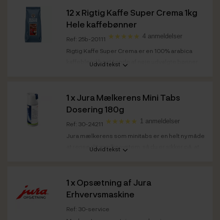
Mælkesystem
Ja - fuldautomatisk
12 x
Rigtig Kaffe Super Crema 1kg
Farve front /
Aluminium
Hele kaffebønner
kabinet
4 anmeldelser
Ref: 25b-20111
Rigtig Kaffe Super Crema er en 100% arabica
kaffeblend bestående af nøje udvalgte bønner
Udvid tekst
fra...
Kaffestyrke
Medium
1 x
Jura Mælkerens Mini Tabs
Ristedato
Super Crema 1kg: 04.03.2026
Dosering 180g
Bedst før
Super Crema 1kg: 04.03.2028
1 anmeldelser
Ref: 30-24211
Jura mælkerens som minitabs er en helt ny måde
at rense dit mælkesystem, så du er sikker på, at...
Udvid tekst
1 x
Opsætning af Jura
Erhvervsmaskine
Ref: 30-service