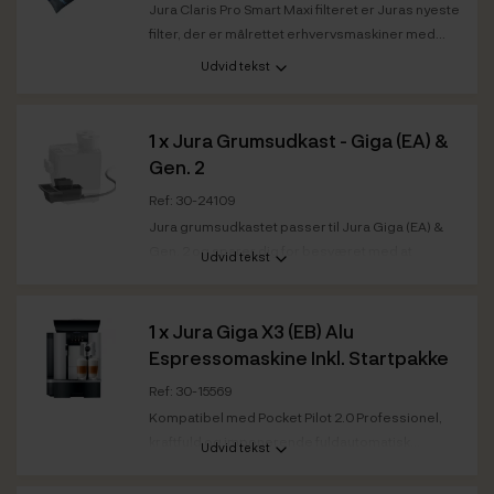
Jura Claris Pro Smart Maxi filteret er Juras nyeste
filter, der er målrettet erhvervsmaskiner med...
Udvid tekst
1 x
Jura Grumsudkast - Giga (EA) &
Gen. 2
Ref: 30-24109
Jura grumsudkastet passer til Jura Giga (EA) &
Gen. 2 og sparer dig for besværet med at
Udvid tekst
tømme...
1 x
Jura Giga X3 (EB) Alu
Espressomaskine Inkl. Startpakke
Ref: 30-15569
Kompatibel med Pocket Pilot 2.0 Professionel,
kraftfuld og imponerende fuldautomatisk...
Udvid tekst
Maskinkategori
Fuldautomatisk