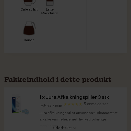
Cafe au lait
Latte
Macchiato
Kande
Pakkeindhold i dette produkt
1 x
Jura Afkalkningspiller 3 stk
5 anmeldelser
Ref: 30-61848
Jura afkalkningspiller anvendes til skånsomt at
afkalke varmelegemet, hvilket forlænger
maskinens...
Udvid tekst