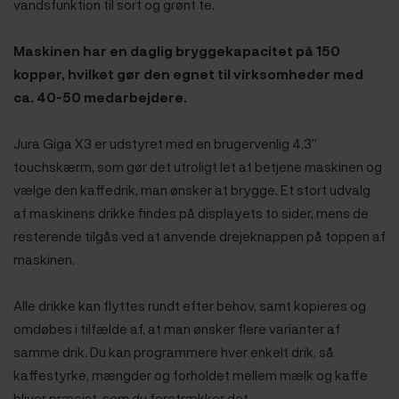
vandsfunktion til sort og grønt te.
Maskinen har en daglig bryggekapacitet på 150
kopper, hvilket gør den egnet til virksomheder med
ca. 40-50 medarbejdere.
Jura Giga X3 er udstyret med en brugervenlig 4,3”
touchskærm, som gør det utroligt let at betjene maskinen og
vælge den kaffedrik, man ønsker at brygge. Et stort udvalg
af maskinens drikke findes på displayets to sider, mens de
resterende tilgås ved at anvende drejeknappen på toppen af
maskinen.
Alle drikke kan flyttes rundt efter behov, samt kopieres og
omdøbes i tilfælde af, at man ønsker flere varianter af
samme drik. Du kan programmere hver enkelt drik, så
kaffestyrke, mængder og forholdet mellem mælk og kaffe
bliver præcist, som du foretrækker det.