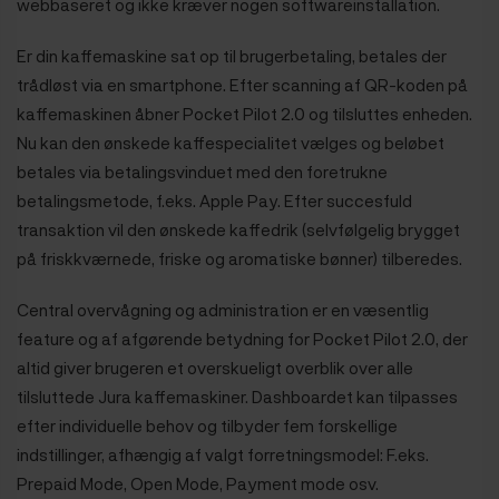
webbaseret og ikke kræver nogen softwareinstallation.
Er din kaffemaskine sat op til brugerbetaling, betales der
trådløst via en smartphone. Efter scanning af QR-koden på
kaffemaskinen åbner Pocket Pilot 2.0 og tilsluttes enheden.
Nu kan den ønskede kaffespecialitet vælges og beløbet
betales via betalingsvinduet med den foretrukne
betalingsmetode, f.eks. Apple Pay. Efter succesfuld
transaktion vil den ønskede kaffedrik (selvfølgelig brygget
på friskkværnede, friske og aromatiske bønner) tilberedes.
Central overvågning og administration er en væsentlig
feature og af afgørende betydning for Pocket Pilot 2.0, der
altid giver brugeren et overskueligt overblik over alle
tilsluttede Jura kaffemaskiner. Dashboardet kan tilpasses
efter individuelle behov og tilbyder fem forskellige
indstillinger, afhængig af valgt forretningsmodel: F.eks.
Prepaid Mode, Open Mode, Payment mode osv.