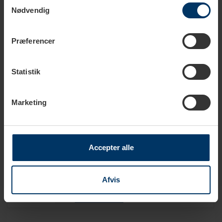
Samtykkevalg
Nødvendig
Jura Espressokopper 6 Stk
799,95 DKK
Tilføj til kurv
Præferencer
Jura Cappuccinokopper 6 Stk
Statistik
799,95 DKK
Tilføj til kurv
Marketing
Termokande 0,9 L Stål
695,00 DKK
Tilføj til kurv
Accepter alle
Jura Mælkeslangecover HP3
Afvis
199,95 DKK
Tilføj til kurv