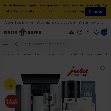
Nu er der mange penge at spare i vores store sommerudsalg!
Se
rabatterne her eller ring 70 777 303 for vejledning!
Shop her
Dag til dag levering
Danmarks største udvalg
Butik i Gentofte
0
Rigtig Kaffe
Espressomaskiner
Erhvervsmaskiner
Jura Giga X3 (EB) Alu Espressomaskine I
Spar
3%