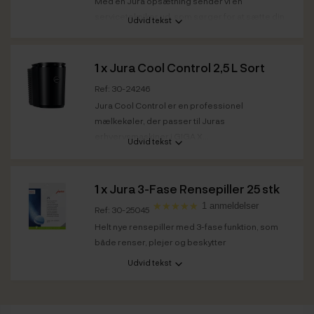
Med en Jura opsætning sender vi en
servicetekniker ud, som sørger for at sætte din
Udvid tekst
Jura...
1 x
Jura Cool Control 2,5 L Sort
Ref: 30-24246
Jura Cool Control er en professionel
mælkekøler, der passer til Juras
erhvervsmaskiner i GIGA X...
Udvid tekst
Kapacitet
2,5 L
Farve
Sort
1 x
Jura 3-Fase Rensepiller 25 stk
1 anmeldelser
Ref: 30-25045
Helt nye rensepiller med 3-fase funktion, som
både renser, plejer og beskytter
Udvid tekst