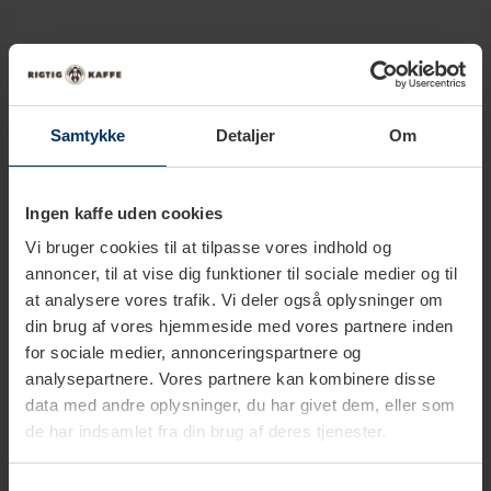
Must-have tilbehør
Samtykke
Detaljer
Om
Tilbehør passer til
Jura Giga X3 (EB) Alu Espressomaskine
Inkl. 2,5L Cooler, Pleje, 12kg Kaffe & Opsætning
Ingen kaffe uden cookies
Pleje og tilbehør
Vi bruger cookies til at tilpasse vores indhold og
annoncer, til at vise dig funktioner til sociale medier og til
Jura Kopvarmer S Sort
999,95 DKK
at analysere vores trafik. Vi deler også oplysninger om
din brug af vores hjemmeside med vores partnere inden
Tilføj til kurv
for sociale medier, annonceringspartnere og
analysepartnere. Vores partnere kan kombinere disse
Jura Latte Macchiato Glas 22 cl 6 Stk
data med andre oplysninger, du har givet dem, eller som
899,85 DKK
de har indsamlet fra din brug af deres tjenester.
Tilføj til kurv