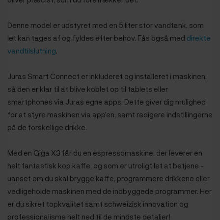
Denne model er udstyret med en 5 liter stor vandtank, som
let kan tages af og fyldes efter behov. Fås også med
direkte
vandtilslutning
.
Juras Smart Connect er inkluderet og installeret i maskinen,
så den er klar til at blive koblet op til tablets eller
smartphones via Juras egne apps. Dette giver dig mulighed
for at styre maskinen via app’en, samt redigere indstillingerne
på de forskellige drikke.
Med en Giga X3 får du en espressomaskine, der leverer en
helt fantastisk kop kaffe, og som er utroligt let at betjene -
uanset om du skal brygge kaffe, programmere drikkene eller
vedligeholde maskinen med de indbyggede programmer. Her
er du sikret topkvalitet samt schweizisk innovation og
professionalisme helt ned til de mindste detaljer!